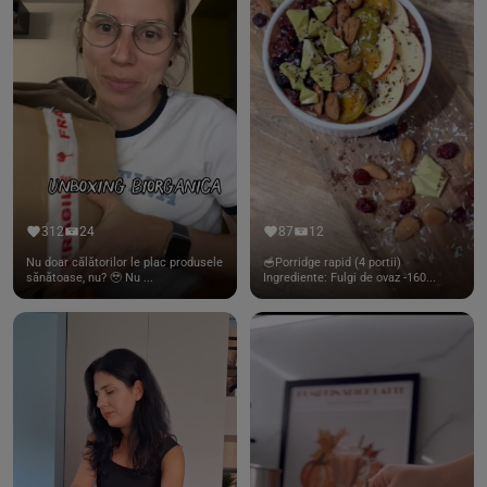
312
24
87
12
Nu doar călătorilor le plac produsele
🥣Porridge rapid (4 portii)
sănătoase, nu? 🥹 Nu ...
Ingrediente: Fulgi de ovaz -160...