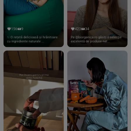
156
9
423
34
✨ O rețetă delicioasă și hrănitoare
Pe @biorganica.ro găsiți o selecție
cu ingrediente naturale ...
excelentă de produse nat...