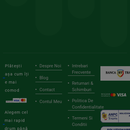
sele
cu
codul
pen
cei
BIOSTART
stilu
mai
tău
buni
de
furnizori
viaț
săn
Despre Noi
Intrebari
Plătești
Frecvente
așa cum îți
Blog
e mai
Returnari &
Contact
Schimburi
comod
Politica De
Contul Meu
Confidentialitate
Alegem cel
Termeni Si
mai rapid
Conditii
drum până