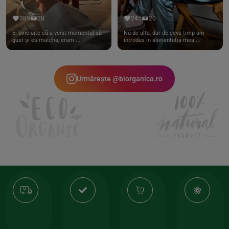
389
28
245
20
Ei bine uite că a venit momentul să
Nu de alta, dar de ceva timp am
gust și eu matcha, eram ...
introdus in alimentatia mea ...
Urmărește @biorganica.ro
Transport
Produse
-35%
10
gratuit
de
la
Or
calitate
prima
valoarea
Cert
comanda
minima
și
Lucrăm
150lei
ate
doar
Foloseste