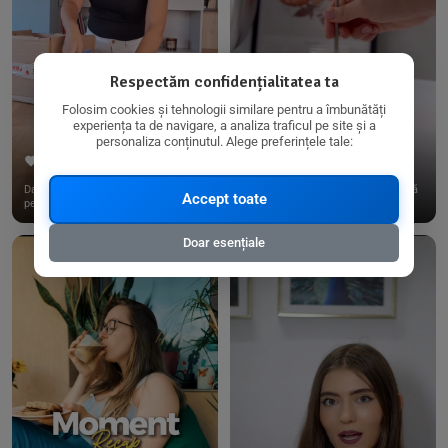
Respectăm confidențialitatea ta
Folosim cookies și tehnologii similare pentru a îmbunătăți
experiența ta de navigare, a analiza traficul pe site și a
personaliza conținutul. Alege preferințele tale:
267
15
198
21
Dacă consumi produse fără gluten,
✨ Am pregătit o budincă delicioasă
Accept toate
pe @biorganica.ro găsești ...
de ovăz și chia cu banane...
Doar esențiale