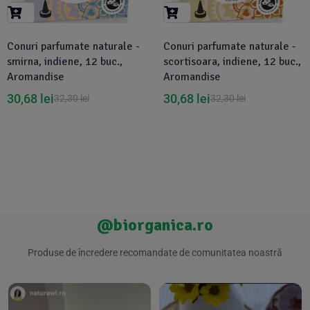
Suplimente Vegetale
(45)
›
👶 Îngrijire Bebe & Copii
Măsline
(14)
(2)
Conuri parfumate naturale -
Conuri parfumate naturale -
Vitamine & Minerale
(30)
smirna, indiene, 12 buc.,
scortisoara, indiene, 12 buc.,
Oțet & Fermentație
›
🧴 Îngrijire Personală
(36)
(411)
Aromandise
Aromandise
30,68
lei
30,68
lei
32,30
lei
32,30
lei
Super Alimente
›
🐕 Animale de Companie
(5)
(6)
›
🏠 Casa & Lifestyle
(340)
@biorganica.ro
Produse de încredere recomandate de comunitatea noastră