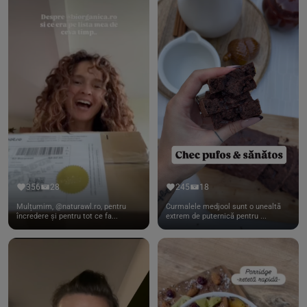
356
28
245
18
Mulțumim, @naturawl.ro, pentru
Curmalele medjool sunt o unealtă
încredere și pentru tot ce fa...
extrem de puternică pentru ...