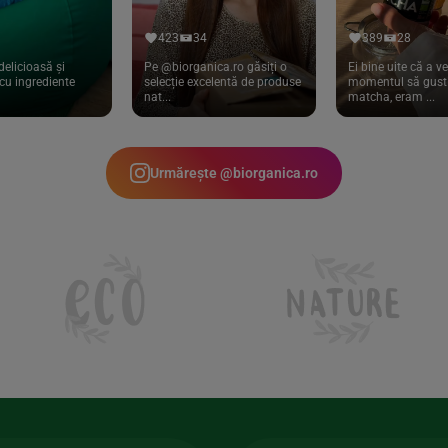
423
34
389
28
delicioasă și
Pe @biorganica.ro găsiți o
Ei bine uite că a ve
cu ingrediente
selecție excelentă de produse
momentul să gust 
nat...
matcha, eram ...
Urmărește @biorganica.ro