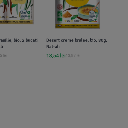
nilie, bio, 2 bucati
Desert creme brulee, bio, 80g,
li
Nat-ali
13,54
lei
45
lei
13,87
lei