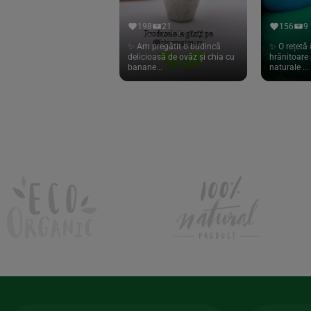
Hari Tea
(9)
198
21
156
9
Higher Living
(10)
✨ Am pregătit o budincă
✨ O rețetă 
delicioasă de ovăz și chia cu
hrănitoare 
Hoyer
(20)
banane...
naturale ...
If You Care
(27)
Isha
(56)
Kanne Brottrunk
(1)
Kluuk
(6)
Kombucha Life
(8)
Kookie Cat
(13)
Kulau
(4)
Lexen
(1)
Lifefood
(39)
Lima
(69)