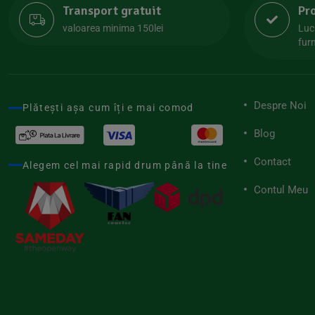
Transport gratuit
Pr
Lipolife
(13)
valoarea minima 150lei
Luc
Lotao
furn
(13)
Mamuko
(24)
Marchesato
(19)
Despre Noi
Plătești așa cum îți e mai comod
Me Luna
(4)
Blog
Medihemp
(16)
Contact
Meybona
Alegem cel mai rapid drum până la tine
(17)
Mix Brands
Contul Meu
(5)
Morel et Le Chantoux
(22)
Mr.Soda
(7)
My.Yo
(3)
Nat-ali
(71)
Naturgold
(2)