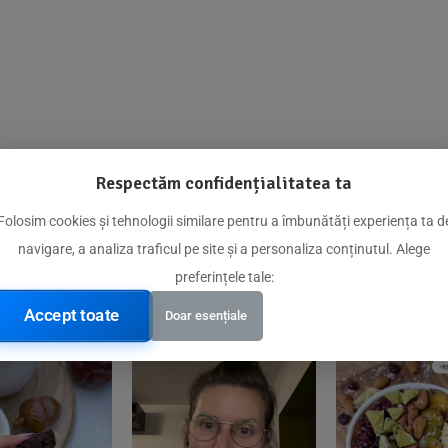
Respectăm confidențialitatea ta
@biorganica.ro
Folosim cookies și tehnologii similare pentru a îmbunătăți experiența ta d
navigare, a analiza traficul pe site și a personaliza conținutul. Alege
Produse de încredere recomandate de comunitatea noastră
preferințele tale:
Accept toate
Doar esențiale