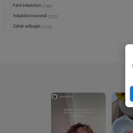
Bio Planete
(13)
Vitamina D
Fără îndulcitori
(5)
(758)
Bio Today
(21)
Îndulcitori naturali
(207)
Bioca
(4)
Zahăr adăugat
(122)
Bioenergie
(6)
Biolu
(59)
RESETEAZA FILTRELE
Biona
(201)
Biopuro
(25)
Biorganik
(8)
Birkengold
(34)
Bonsan
(1)
Chicza
(4)
Clarification
(5)
Cloud Nine Factory
(5)