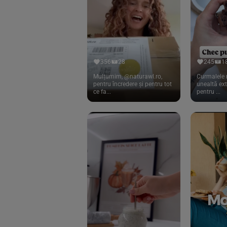
Cook
(83)
Davert
(15)
Dennree
(77)
Dr. Goerg
(19)
356
28
245
1
Dr.Soda
(13)
Mulțumim, @naturawl.ro,
Curmalele 
pentru încredere și pentru tot
unealtă ex
ce fa...
pentru ...
Dragon Superfoods
(75)
ECOS
(13)
Eliah Sahil
(41)
Florasca
(1)
Frudada
(4)
Germline
(37)
Green Bliss
(23)
GreenOrganics
(17)