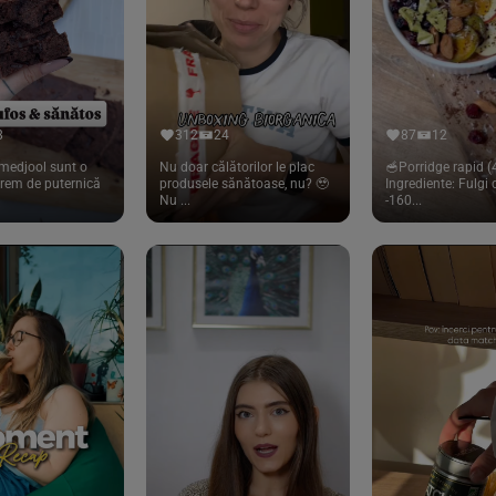
8
312
24
87
12
medjool sunt o
Nu doar călătorilor le plac
🥣Porridge rapid (4
trem de puternică
produsele sănătoase, nu? 🥹
Ingrediente: Fulgi
Nu ...
-160...