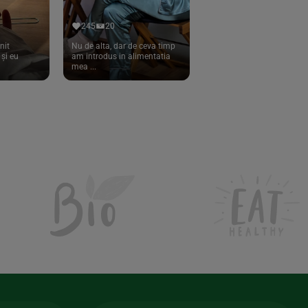
245
20
nit
Nu de alta, dar de ceva timp
și eu
am introdus in alimentatia
mea ...