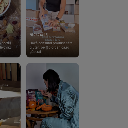
267
15
 portii)
Dacă consumi produse fără
 de ovaz
gluten, pe @biorganica.ro
găsești ...