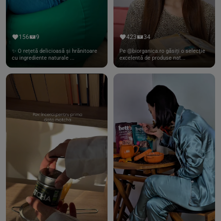
156
9
423
34
✨ O rețetă delicioasă și hrănitoare
Pe @biorganica.ro găsiți o selecție
cu ingrediente naturale ...
excelentă de produse nat...