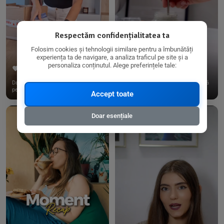
Respectăm confidențialitatea ta
Folosim cookies și tehnologii similare pentru a îmbunătăți
experiența ta de navigare, a analiza traficul pe site și a
personaliza conținutul. Alege preferințele tale:
267
15
198
21
Dacă consumi produse fără gluten,
✨ Am pregătit o budincă delicioasă
pe @biorganica.ro găsești ...
de ovăz și chia cu banane...
Accept toate
Doar esențiale