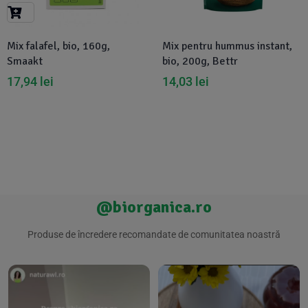
Suplimente Vegetale
(45)
›
👶 Îngrijire Bebe & Copii
Măsline
(14)
(2)
Mix falafel, bio, 160g,
Mix pentru hummus instant,
Vitamine & Minerale
(30)
Smaakt
bio, 200g, Bettr
Oțet & Fermentație
›
🧴 Îngrijire Personală
(36)
(411)
17,94
lei
14,03
lei
Super Alimente
›
🐕 Animale de Companie
(5)
(6)
›
🏠 Casa & Lifestyle
(340)
@biorganica.ro
Produse de încredere recomandate de comunitatea noastră