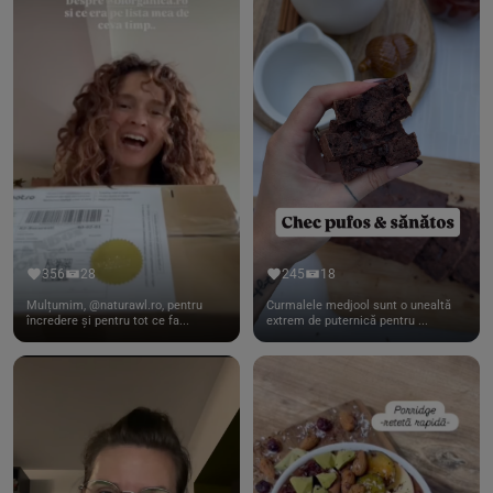
356
28
245
18
Mulțumim, @naturawl.ro, pentru
Curmalele medjool sunt o unealtă
încredere și pentru tot ce fa...
extrem de puternică pentru ...