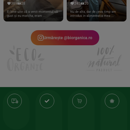
389
28
245
20
Ei bine uite că a venit momentul să
Nu de alta, dar de ceva timp am
gust și eu matcha, eram ...
introdus in alimentatia mea ...
Urmărește @biorganica.ro
Transport
Produse
-35%
10
gratuit
de
la
Or
calitate
prima
valoarea
Cert
comanda
minima
și
Lucrăm
150lei
ate
doar
Foloseste
sele
cu
codul