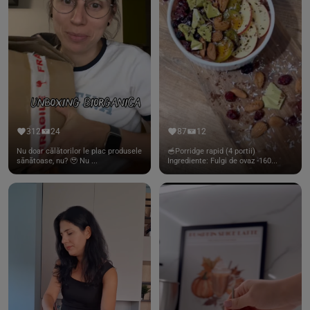
312
24
87
12
Nu doar călătorilor le plac produsele
🥣Porridge rapid (4 portii)
sănătoase, nu? 🥹 Nu ...
Ingrediente: Fulgi de ovaz -160...