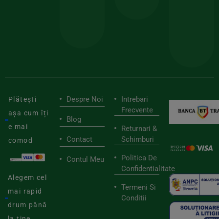
pen
cei
BIOSTART
stilu
mai
tău
buni
de
furnizori
viaț
săn
Despre Noi
Intrebari
Plătești
Frecvente
așa cum îți
Blog
e mai
Returnari &
Contact
Schimburi
comod
Politica De
Contul Meu
Confidentialitate
Alegem cel
Termeni Si
mai rapid
Conditii
drum până
la tine