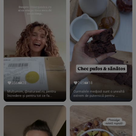
356
28
245
18
Mulțumim, @naturawl.ro, pentru
Curmalele medjool sunt o unealtă
încredere și pentru tot ce fa...
extrem de puternică pentru ...