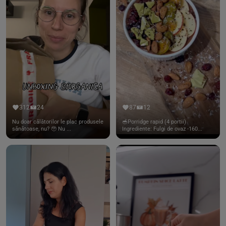
312
24
87
12
Nu doar călătorilor le plac produsele
🥣Porridge rapid (4 portii)
sănătoase, nu? 🥹 Nu ...
Ingrediente: Fulgi de ovaz -160...