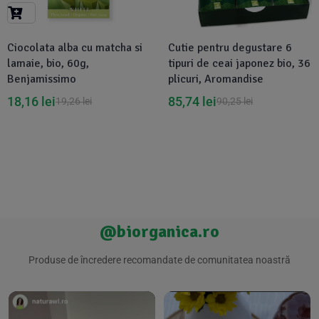
Suplimente Vegetale
(45)
›
👶 Îngrijire Bebe & Copii
Măsline
(14)
(2)
Ciocolata alba cu matcha si
Cutie pentru degustare 6
Vitamine & Minerale
(30)
lamaie, bio, 60g,
tipuri de ceai japonez bio, 36
Oțet & Fermentație
›
🧴 Îngrijire Personală
(36)
(411)
Benjamissimo
plicuri, Aromandise
18,16
lei
85,74
lei
19,26
lei
90,25
lei
Super Alimente
›
🐕 Animale de Companie
(5)
(6)
›
🏠 Casa & Lifestyle
(340)
@biorganica.ro
Produse de încredere recomandate de comunitatea noastră