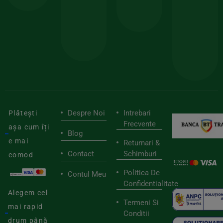
sele
cu
codul
pen
cei
BIOSTART
stilu
mai
tău
buni
de
furnizori
viaț
săn
Despre Noi
Intrebari
Plătești
Frecvente
așa cum îți
Blog
e mai
Returnari &
Contact
Schimburi
comod
Politica De
Contul Meu
Confidentialitate
Alegem cel
Termeni Si
mai rapid
Conditii
drum până