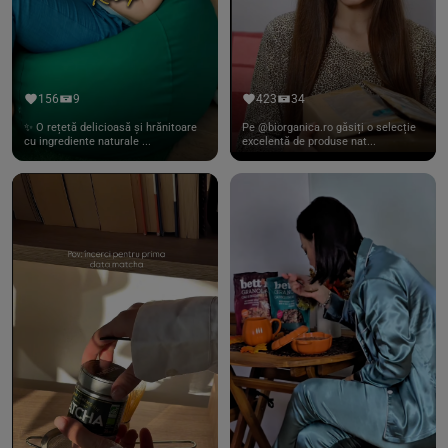
156
9
423
34
✨ O rețetă delicioasă și hrănitoare
Pe @biorganica.ro găsiți o selecție
cu ingrediente naturale ...
excelentă de produse nat...