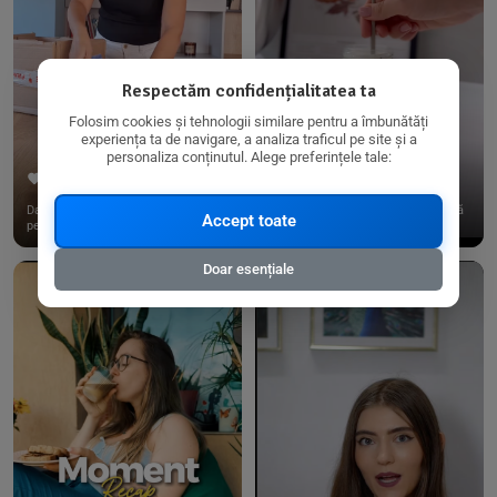
Respectăm confidențialitatea ta
Folosim cookies și tehnologii similare pentru a îmbunătăți
experiența ta de navigare, a analiza traficul pe site și a
personaliza conținutul. Alege preferințele tale:
267
15
198
21
Dacă consumi produse fără gluten,
✨ Am pregătit o budincă delicioasă
Accept toate
pe @biorganica.ro găsești ...
de ovăz și chia cu banane...
Doar esențiale