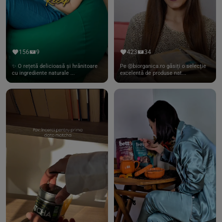
156
9
423
34
✨ O rețetă delicioasă și hrănitoare
Pe @biorganica.ro găsiți o selecție
cu ingrediente naturale ...
excelentă de produse nat...