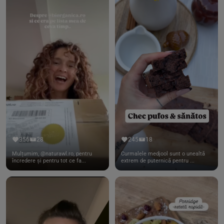
356
28
245
18
Mulțumim, @naturawl.ro, pentru
Curmalele medjool sunt o unealtă
încredere și pentru tot ce fa...
extrem de puternică pentru ...