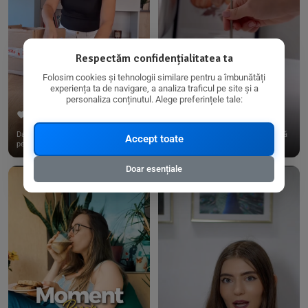
Respectăm confidențialitatea ta
Folosim cookies și tehnologii similare pentru a îmbunătăți
experiența ta de navigare, a analiza traficul pe site și a
personaliza conținutul. Alege preferințele tale:
267
15
198
21
Dacă consumi produse fără gluten,
✨ Am pregătit o budincă delicioasă
Accept toate
pe @biorganica.ro găsești ...
de ovăz și chia cu banane...
Doar esențiale