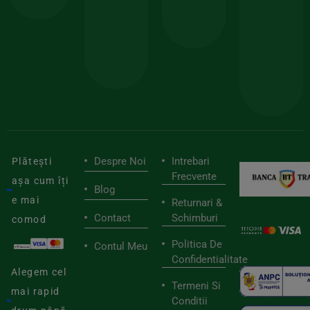
150lei
ate
doar
Foloseste
sele
cu
codul
pen
cei
BIOSTART
stilu
mai
tău
buni
de
furnizori
viaț
săn
Despre Noi
Intrebari
Plătești
Frecvente
așa cum îți
Blog
e mai
Returnari &
Contact
Schimburi
comod
Politica De
Contul Meu
Confidentialitate
Alegem cel
Termeni Si
mai rapid
Conditii