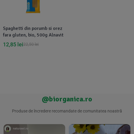
Suplimente Vegetale
(45)
›
👶 Îngrijire Bebe & Copii
Măsline
(14)
(2)
Vitamine & Minerale
(30)
Spaghetti din porumb si orez
Oțet & Fermentație
›
🧴 Îngrijire Personală
(36)
(411)
fara gluten, bio, 500g Alnavit
12,85
lei
22,50
lei
Super Alimente
›
🐕 Animale de Companie
(5)
(6)
›
🏠 Casa & Lifestyle
(340)
@biorganica.ro
Produse de încredere recomandate de comunitatea noastră