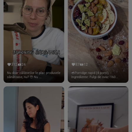
312
24
87
12
Nu doar călătorilor le plac produsele
🥣Porridge rapid (4 portii)
sănătoase, nu? 🥹 Nu ...
Ingrediente: Fulgi de ovaz -160...