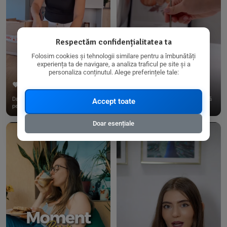
Respectăm confidențialitatea ta
Folosim cookies și tehnologii similare pentru a îmbunătăți
experiența ta de navigare, a analiza traficul pe site și a
personaliza conținutul. Alege preferințele tale:
267
15
198
21
Dacă consumi produse fără gluten,
✨ Am pregătit o budincă delicioasă
Accept toate
pe @biorganica.ro găsești ...
de ovăz și chia cu banane...
Doar esențiale