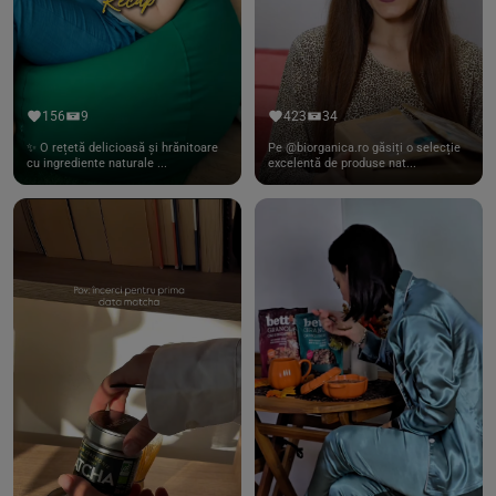
156
9
423
34
✨ O rețetă delicioasă și hrănitoare
Pe @biorganica.ro găsiți o selecție
cu ingrediente naturale ...
excelentă de produse nat...