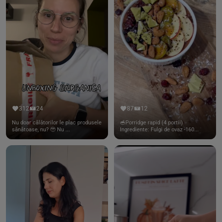
312
24
87
12
Nu doar călătorilor le plac produsele
🥣Porridge rapid (4 portii)
sănătoase, nu? 🥹 Nu ...
Ingrediente: Fulgi de ovaz -160...