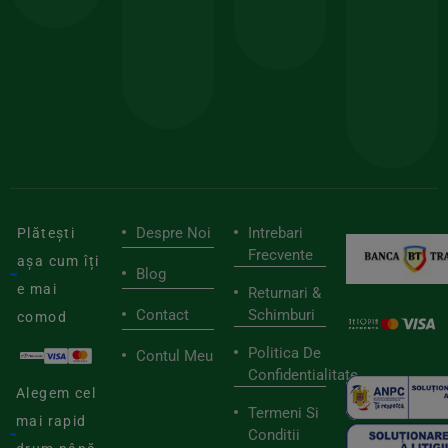
150lei
ate
doar
Foloseste
sele
cu
codul
pen
cei
BIOSTART
stilu
mai
tău
buni
de
furnizori
viaț
săn
Despre Noi
Intrebari
Plătești
Frecvente
așa cum îți
Blog
e mai
Returnari &
Contact
Schimburi
comod
Politica De
Contul Meu
Confidentialitate
Alegem cel
Termeni Si
mai rapid
Conditii