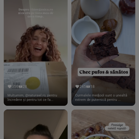
356
28
245
18
Mulțumim, @naturawl.ro, pentru
Curmalele medjool sunt o unealtă
încredere și pentru tot ce fa...
extrem de puternică pentru ...