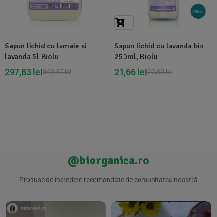
Suplimente Vegetale
(45)
›
👶 Îngrijire Bebe & Copii
Măsline
(14)
(2)
Vitamine & Minerale
(30)
Sapun lichid cu lamaie si
Sapun lichid cu lavanda bio
Oțet & Fermentație
›
🧴 Îngrijire Personală
(36)
(411)
lavanda 5l Biolu
250ml, Biolu
297,83
lei
21,66
lei
340,57
lei
22,80
lei
Super Alimente
›
🐕 Animale de Companie
(5)
(6)
›
🏠 Casa & Lifestyle
(340)
@biorganica.ro
Produse de încredere recomandate de comunitatea noastră