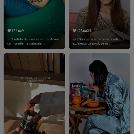
156
9
423
34
✨ O rețetă delicioasă și hrănitoare
Pe @biorganica.ro găsiți o selecție
cu ingrediente naturale ...
excelentă de produse nat...