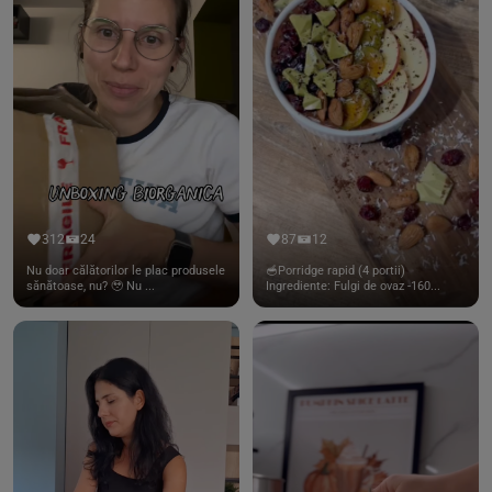
312
24
87
12
Nu doar călătorilor le plac produsele
🥣Porridge rapid (4 portii)
sănătoase, nu? 🥹 Nu ...
Ingrediente: Fulgi de ovaz -160...