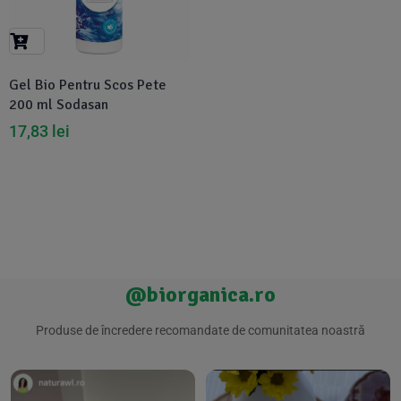
Suplimente Vegetale
(45)
›
👶 Îngrijire Bebe & Copii
Măsline
(14)
(2)
Vitamine & Minerale
(30)
Gel Bio Pentru Scos Pete
Oțet & Fermentație
›
🧴 Îngrijire Personală
(36)
(411)
200 ml Sodasan
17,83
lei
Super Alimente
›
🐕 Animale de Companie
(5)
(6)
›
🏠 Casa & Lifestyle
(340)
@biorganica.ro
Produse de încredere recomandate de comunitatea noastră