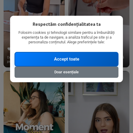
Respectăm confidențialitatea ta
Folosim cookies și tehnologii similare pentru a îmbunătăți
experiența ta de navigare, a analiza traficul pe site și a
personaliza conținutul. Alege preferințele tale:
267
15
198
21
Dacă consumi produse fără gluten,
✨ Am pregătit o budincă delicioasă
Accept toate
pe @biorganica.ro găsești ...
de ovăz și chia cu banane...
Doar esențiale