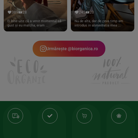
389
28
245
20
Ei bine uite că a venit momentul să
Nu de alta, dar de ceva timp am
gust și eu matcha, eram ...
introdus in alimentatia mea ...
Urmărește @biorganica.ro
Transport
Produse
-35%
10
gratuit
de
la
Or
calitate
prima
valoarea
Cert
comanda
minima
și
Lucrăm