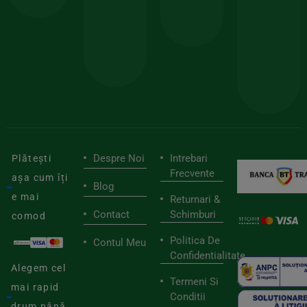
150lei
ate
doar
Foloseste
sele
cu
codul
pen
cei
BIOSTART
stilu
mai
tău
buni
de
furnizori
viaț
săn
Despre Noi
Intrebari
Plătești
Frecvente
așa cum îți
Blog
e mai
Returnari &
Contact
Schimburi
comod
Politica De
Contul Meu
Confidentialitate
Alegem cel
Termeni Si
mai rapid
Conditii
drum până