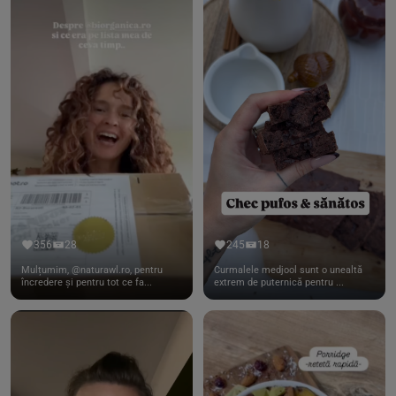
356
28
245
18
Mulțumim, @naturawl.ro, pentru
Curmalele medjool sunt o unealtă
încredere și pentru tot ce fa...
extrem de puternică pentru ...