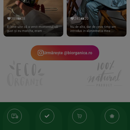
389
28
245
20
Ei bine uite că a venit momentul să
Nu de alta, dar de ceva timp am
gust și eu matcha, eram ...
introdus in alimentatia mea ...
Urmărește @biorganica.ro
Transport
Produse
-35%
10
gratuit
de
la
Or
calitate
prima
valoarea
Cert