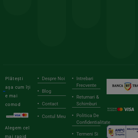
comanda
minima
și
Lucrăm
150lei
ate
doar
Foloseste
sele
cu
codul
pen
cei
BIOSTART
stilu
mai
tău
buni
de
furnizori
viaț
săn
Despre Noi
Intrebari
Plătești
Frecvente
așa cum îți
Blog
e mai
Returnari &
Contact
Schimburi
comod
Politica De
Contul Meu
Confidentialitate
Alegem cel
Termeni Si
mai rapid