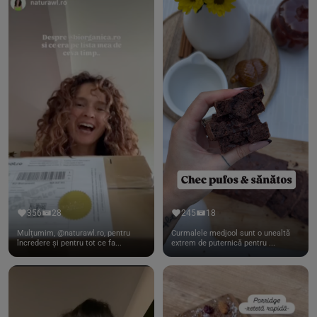
356
28
245
18
Mulțumim, @naturawl.ro, pentru
Curmalele medjool sunt o unealtă
încredere și pentru tot ce fa...
extrem de puternică pentru ...