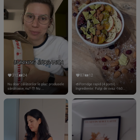
312
24
87
12
Nu doar călătorilor le plac produsele
🥣Porridge rapid (4 portii)
sănătoase, nu? 🥹 Nu ...
Ingrediente: Fulgi de ovaz -160...