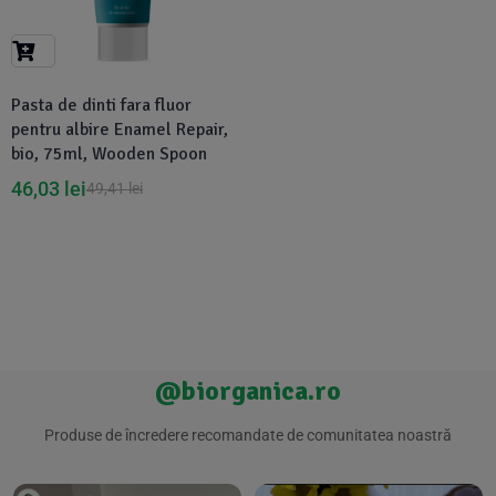
Suplimente Vegetale
(45)
›
👶 Îngrijire Bebe & Copii
Măsline
(14)
(2)
Vitamine & Minerale
(30)
Pasta de dinti fara fluor
Oțet & Fermentație
›
🧴 Îngrijire Personală
(36)
(411)
pentru albire Enamel Repair,
bio, 75ml, Wooden Spoon
Super Alimente
›
🐕 Animale de Companie
(5)
(6)
46,03
lei
49,41
lei
›
🏠 Casa & Lifestyle
(340)
@biorganica.ro
Produse de încredere recomandate de comunitatea noastră