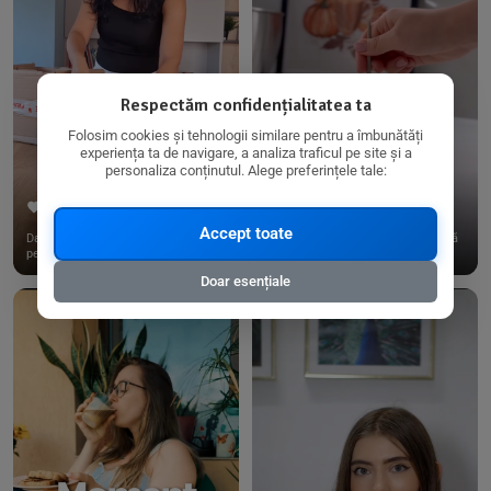
Respectăm confidențialitatea ta
Folosim cookies și tehnologii similare pentru a îmbunătăți
experiența ta de navigare, a analiza traficul pe site și a
personaliza conținutul. Alege preferințele tale:
267
15
198
21
Accept toate
Dacă consumi produse fără gluten,
✨ Am pregătit o budincă delicioasă
pe @biorganica.ro găsești ...
de ovăz și chia cu banane...
Doar esențiale