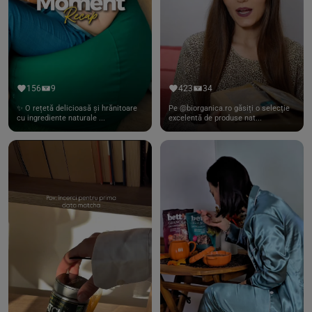
156
9
423
34
✨ O rețetă delicioasă și hrănitoare
Pe @biorganica.ro găsiți o selecție
cu ingrediente naturale ...
excelentă de produse nat...