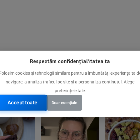
Respectăm confidențialitatea ta
@biorganica.ro
Folosim cookies și tehnologii similare pentru a îmbunătăți experiența ta d
navigare, a analiza traficul pe site și a personaliza conținutul. Alege
Produse de încredere recomandate de comunitatea noastră
preferințele tale:
Accept toate
Doar esențiale