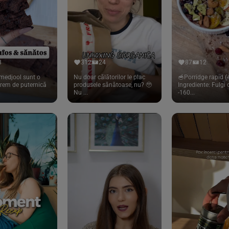
8
312
24
87
12
medjool sunt o
Nu doar călătorilor le plac
🥣Porridge rapid (4
trem de puternică
produsele sănătoase, nu? 🥹
Ingrediente: Fulgi
Nu ...
-160...