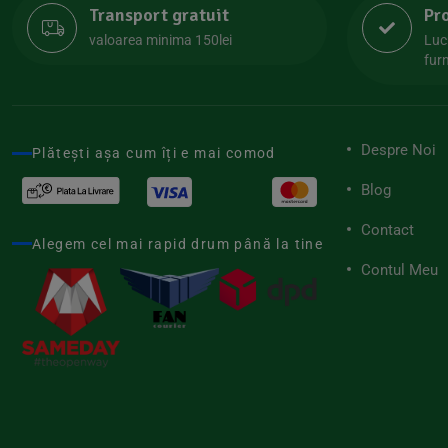
Transport gratuit
Pr
Lipolife
(13)
valoarea minima 150lei
Luc
Lotao
furn
(13)
Mamuko
(24)
Marchesato
(19)
Despre Noi
Plătești așa cum îți e mai comod
Me Luna
(4)
Blog
Medihemp
(16)
Contact
Meybona
(17)
Alegem cel mai rapid drum până la tine
Mix Brands
Contul Meu
(5)
Morel et Le Chantoux
(22)
Mr.Soda
(7)
My.Yo
(3)
Nat-ali
(71)
Naturgold
(2)