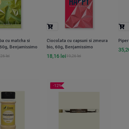
ba cu matcha si
Ciocolata cu capsuni si zmeura
Pipe
, 60g, Benjamissimo
bio, 60g, Benjamissimo
35,
18,16
lei
,26
lei
19,26
lei
-12%