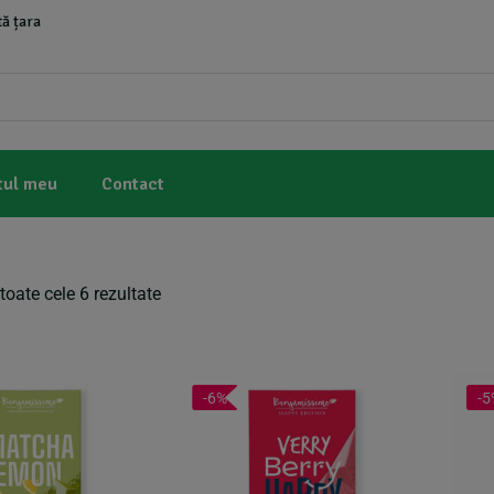
ă țara
tul meu
Contact
toate cele 6 rezultate
-6%
-5