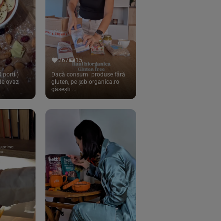
267
15
 portii)
Dacă consumi produse fără
 de ovaz
gluten, pe @biorganica.ro
găsești ...