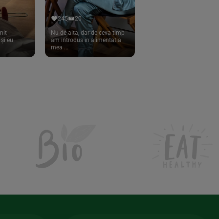
245
20
nit
Nu de alta, dar de ceva timp
și eu
am introdus in alimentatia
mea ...