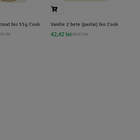
cinat bio 55g Cook
Vanilie 2 bete (pastai) bio Cook
42,42
lei
,91
lei
48,37
lei