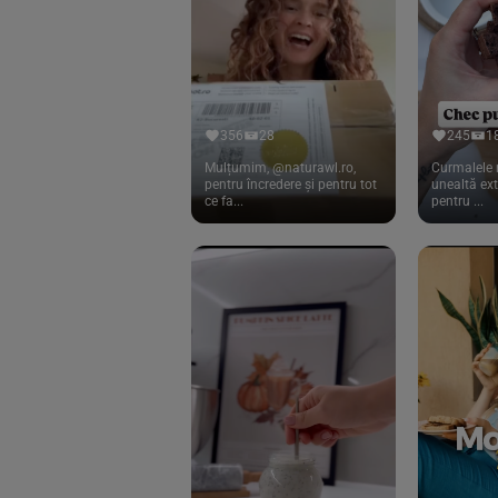
Cook
(83)
Davert
(15)
Dennree
(77)
Dr. Goerg
(19)
356
28
245
1
Dr.Soda
(13)
Mulțumim, @naturawl.ro,
Curmalele 
pentru încredere și pentru tot
unealtă ex
ce fa...
pentru ...
Dragon Superfoods
(75)
ECOS
(13)
Eliah Sahil
(41)
Florasca
(1)
Frudada
(4)
Germline
(37)
Green Bliss
(23)
GreenOrganics
(17)