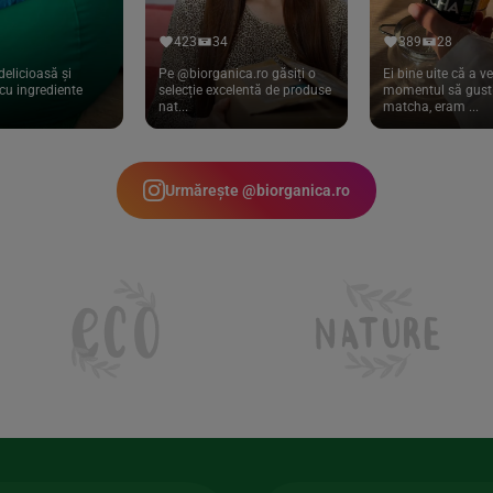
423
34
389
28
delicioasă și
Pe @biorganica.ro găsiți o
Ei bine uite că a ve
cu ingrediente
selecție excelentă de produse
momentul să gust 
nat...
matcha, eram ...
Urmărește @biorganica.ro