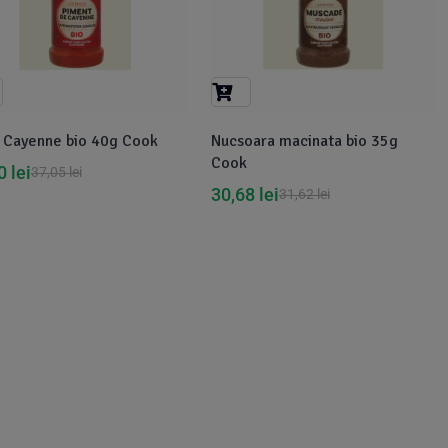
r Cayenne bio 40g Cook
Nucsoara macinata bio 35g
Cook
20
lei
37,05
lei
30,68
lei
31,62
lei