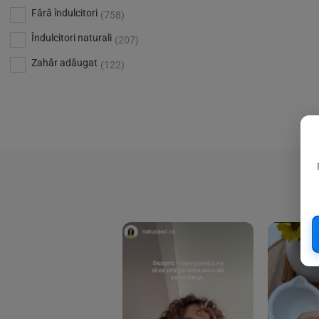
Bio Planete
(13)
Vitamina D
Fără îndulcitori
(5)
(758)
Bio Today
(21)
Îndulcitori naturali
(207)
Bioca
(4)
Zahăr adăugat
(122)
Bioenergie
(6)
Biolu
(59)
RESETEAZA FILTRELE
Biona
(201)
Biopuro
(25)
Biorganik
(8)
Birkengold
(34)
Bonsan
(1)
Chicza
(4)
Clarification
(5)
Cloud Nine Factory
(5)