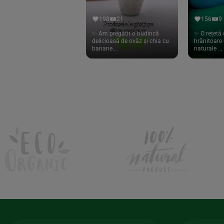
Hari Tea
(9)
198
21
156
9
Higher Living
(10)
✨ Am pregătit o budincă
✨ O rețetă 
delicioasă de ovăz și chia cu
hrănitoare 
Hoyer
(20)
banane...
naturale ...
If You Care
(27)
Isha
(56)
Kanne Brottrunk
(1)
Kluuk
(6)
Kombucha Life
(8)
Kookie Cat
(13)
Kulau
(4)
Lexen
(1)
Lifefood
(39)
Lima
(69)