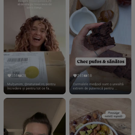
356
28
245
18
Mulțumim, @naturawl.ro, pentru
Curmalele medjool sunt o unealtă
încredere și pentru tot ce fa...
extrem de puternică pentru ...