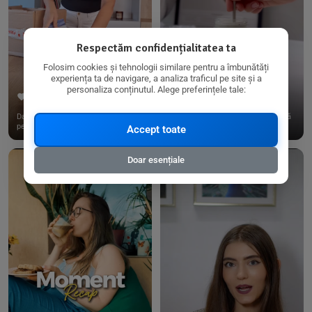
Respectăm confidențialitatea ta
Folosim cookies și tehnologii similare pentru a îmbunătăți
experiența ta de navigare, a analiza traficul pe site și a
personaliza conținutul. Alege preferințele tale:
267
15
198
21
Dacă consumi produse fără gluten,
✨ Am pregătit o budincă delicioasă
pe @biorganica.ro găsești ...
de ovăz și chia cu banane...
Accept toate
Doar esențiale