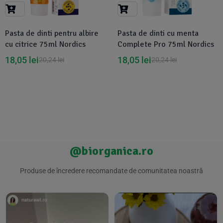
Suplimente Vegetale
(45)
›
👶 Îngrijire Bebe & Copii
Măsline
(14)
(2)
Pasta de dinti pentru albire
Pasta de dinti cu menta
Vitamine & Minerale
(30)
cu citrice 75ml Nordics
Complete Pro 75ml Nordics
Oțet & Fermentație
›
🧴 Îngrijire Personală
(36)
(411)
18,05
lei
18,05
lei
20,24
lei
20,24
lei
Super Alimente
›
🐕 Animale de Companie
(5)
(6)
›
🏠 Casa & Lifestyle
(340)
@biorganica.ro
Produse de încredere recomandate de comunitatea noastră