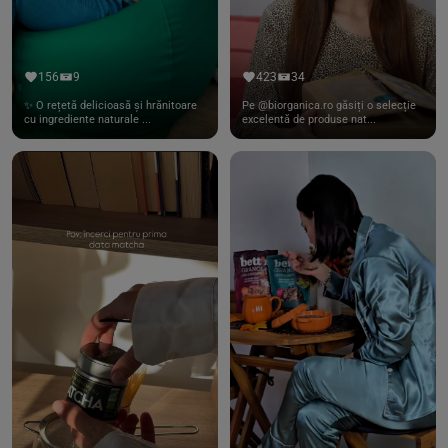
156
9
423
34
✨ O rețetă delicioasă și hrănitoare
Pe @biorganica.ro găsiți o selecție
cu ingrediente naturale ...
excelentă de produse nat...