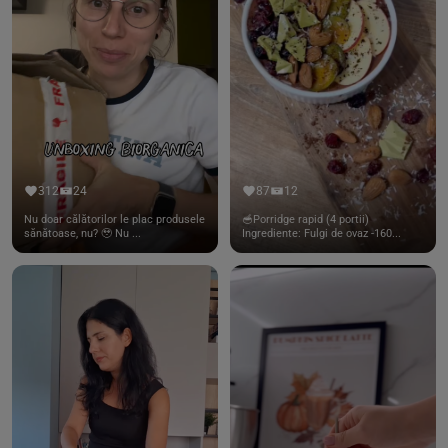
312
24
87
12
Nu doar călătorilor le plac produsele
🥣Porridge rapid (4 portii)
sănătoase, nu? 🥹 Nu ...
Ingrediente: Fulgi de ovaz -160...