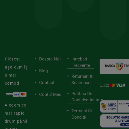
pen
cei
BIOSTART
stilu
mai
tău
buni
de
furnizori
viaț
săn
Despre Noi
Intrebari
Plătești
Frecvente
așa cum îți
Blog
e mai
Returnari &
Contact
Schimburi
comod
Politica De
Contul Meu
Confidentialitate
Alegem cel
Termeni Si
mai rapid
Conditii
drum până