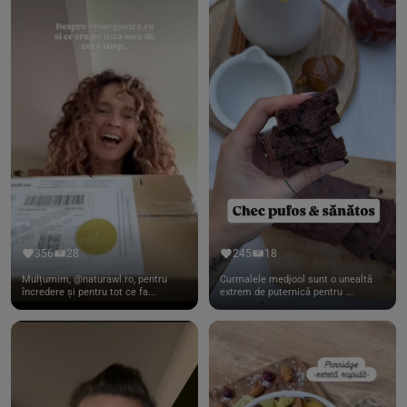
356
28
245
18
Mulțumim, @naturawl.ro, pentru
Curmalele medjool sunt o unealtă
încredere și pentru tot ce fa...
extrem de puternică pentru ...