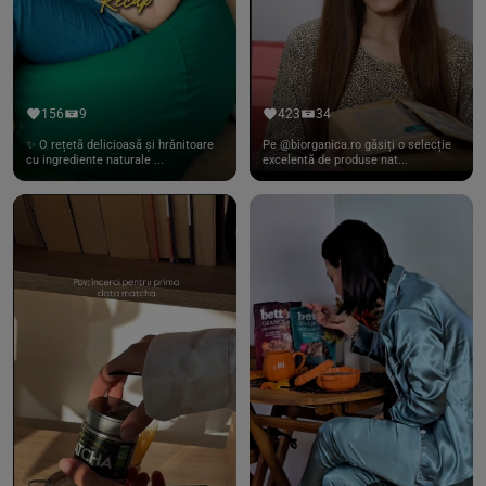
156
9
423
34
✨ O rețetă delicioasă și hrănitoare
Pe @biorganica.ro găsiți o selecție
cu ingrediente naturale ...
excelentă de produse nat...