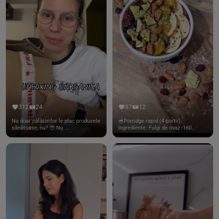
312
24
87
12
Nu doar călătorilor le plac produsele
🥣Porridge rapid (4 portii)
sănătoase, nu? 🥹 Nu ...
Ingrediente: Fulgi de ovaz -160...