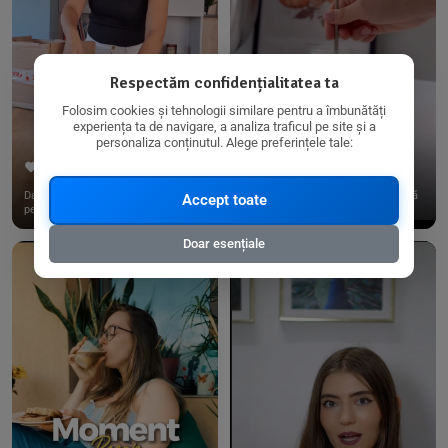
Respectăm confidențialitatea ta
Folosim cookies și tehnologii similare pentru a îmbunătăți
experiența ta de navigare, a analiza traficul pe site și a
personaliza conținutul. Alege preferințele tale:
267
15
198
21
Dacă consumi produse fără gluten,
✨ Am pregătit o budincă delicioasă
Accept toate
pe @biorganica.ro găsești ...
de ovăz și chia cu banane...
Doar esențiale