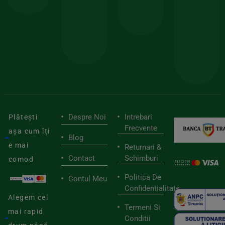
150lei
ate
doar
Foloseste
sele
cu
codul
pen
cei
BIOSTART
stilu
mai
tău
buni
de
furnizori
viaț
săn
Despre Noi
Intrebari
Plătești
Frecvente
așa cum îți
Blog
e mai
Returnari &
Contact
Schimburi
comod
Politica De
Contul Meu
Confidentialitate
Alegem cel
Termeni Si
mai rapid
Conditii