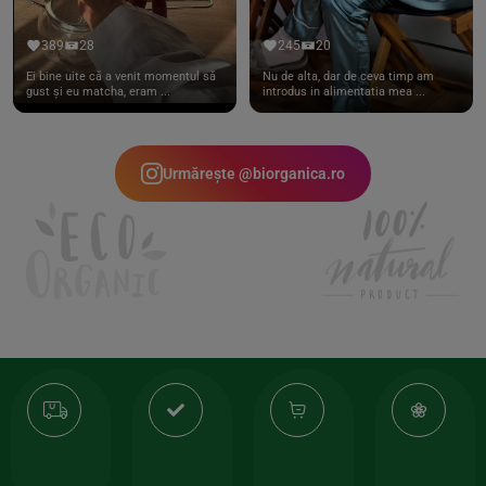
389
28
245
20
Ei bine uite că a venit momentul să
Nu de alta, dar de ceva timp am
gust și eu matcha, eram ...
introdus in alimentatia mea ...
Urmărește @biorganica.ro
Transport
Produse
-35%
10
gratuit
de
la
Or
calitate
prima
valoarea
Cert
comanda
minima
și
Lucrăm