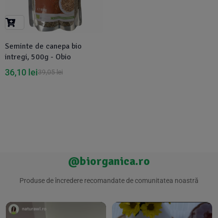
Suplimente Vegetale
(45)
›
👶 Îngrijire Bebe & Copii
Măsline
(14)
(2)
Vitamine & Minerale
(30)
Seminte de canepa bio
Oțet & Fermentație
›
🧴 Îngrijire Personală
(36)
(411)
intregi, 500g - Obio
36,10
lei
39,05
lei
Super Alimente
›
🐕 Animale de Companie
(5)
(6)
›
🏠 Casa & Lifestyle
(340)
@biorganica.ro
Produse de încredere recomandate de comunitatea noastră