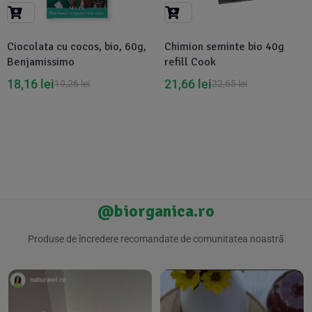
Suplimente Vegetale
(45)
›
👶 Îngrijire Bebe & Copii
Măsline
(14)
(2)
Ciocolata cu cocos, bio, 60g,
Chimion seminte bio 40g
Vitamine & Minerale
(30)
Benjamissimo
refill Cook
Oțet & Fermentație
›
🧴 Îngrijire Personală
(36)
(411)
18,16
lei
21,66
lei
19,26
lei
22,65
lei
Super Alimente
›
🐕 Animale de Companie
(5)
(6)
›
🏠 Casa & Lifestyle
(340)
@biorganica.ro
Produse de încredere recomandate de comunitatea noastră