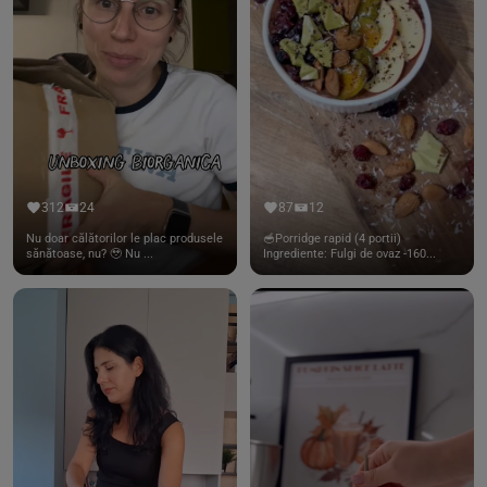
312
24
87
12
Nu doar călătorilor le plac produsele
🥣Porridge rapid (4 portii)
sănătoase, nu? 🥹 Nu ...
Ingrediente: Fulgi de ovaz -160...