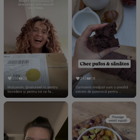
356
28
245
18
Mulțumim, @naturawl.ro, pentru
Curmalele medjool sunt o unealtă
încredere și pentru tot ce fa...
extrem de puternică pentru ...