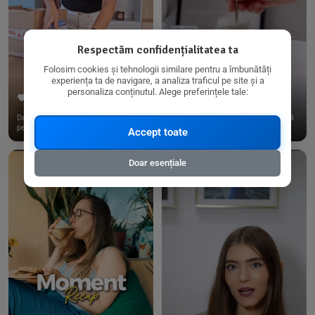
Respectăm confidențialitatea ta
Folosim cookies și tehnologii similare pentru a îmbunătăți
experiența ta de navigare, a analiza traficul pe site și a
personaliza conținutul. Alege preferințele tale:
267
15
198
21
Dacă consumi produse fără gluten,
✨ Am pregătit o budincă delicioasă
pe @biorganica.ro găsești ...
de ovăz și chia cu banane...
Accept toate
Doar esențiale