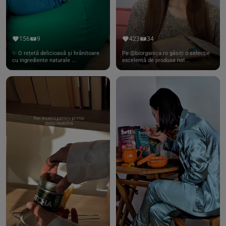
156
9
423
34
✨ O rețetă delicioasă și hrănitoare
Pe @biorganica.ro găsiți o selecție
cu ingrediente naturale ...
excelentă de produse nat...