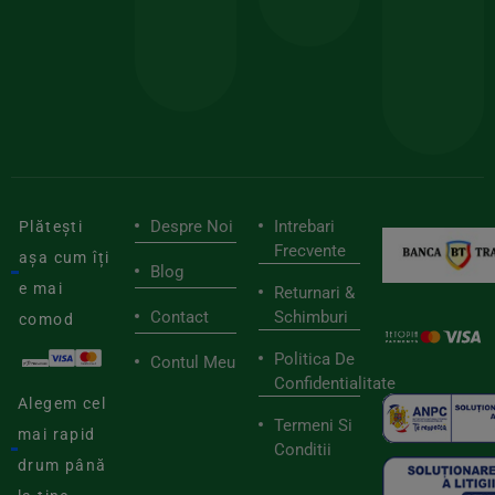
pen
cei
BIOSTART
stilu
mai
tău
buni
de
furnizori
viaț
săn
Despre Noi
Intrebari
Plătești
Frecvente
așa cum îți
Blog
e mai
Returnari &
Contact
Schimburi
comod
Politica De
Contul Meu
Confidentialitate
Alegem cel
Termeni Si
mai rapid
Conditii
drum până