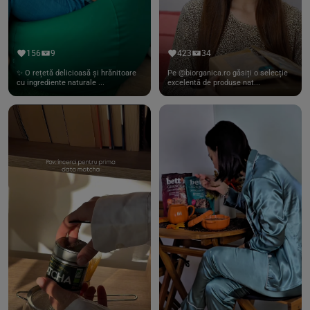
156
9
423
34
✨ O rețetă delicioasă și hrănitoare
Pe @biorganica.ro găsiți o selecție
cu ingrediente naturale ...
excelentă de produse nat...