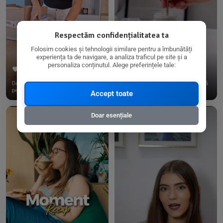
Respectăm confidențialitatea ta
Folosim cookies și tehnologii similare pentru a îmbunătăți
experiența ta de navigare, a analiza traficul pe site și a
personaliza conținutul. Alege preferințele tale:
267
15
198
21
Dacă consumi produse fără gluten,
✨ Am pregătit o budincă delicioasă
pe @biorganica.ro găsești ...
de ovăz și chia cu banane...
Accept toate
Doar esențiale