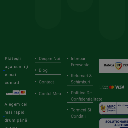
pen
cei
BIOSTART
stilu
mai
tău
buni
de
furnizori
viaț
săn
Despre Noi
Intrebari
Plătești
Frecvente
așa cum îți
Blog
e mai
Returnari &
Contact
Schimburi
comod
Politica De
Contul Meu
Confidentialitate
Alegem cel
Termeni Si
mai rapid
Conditii
drum până