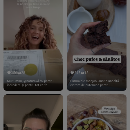
356
28
245
18
Mulțumim, @naturawl.ro, pentru
Curmalele medjool sunt o unealtă
încredere și pentru tot ce fa...
extrem de puternică pentru ...