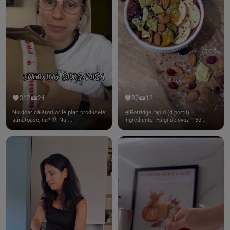
312
24
87
12
Nu doar călătorilor le plac produsele
🥣Porridge rapid (4 portii)
sănătoase, nu? 🥹 Nu ...
Ingrediente: Fulgi de ovaz -160...