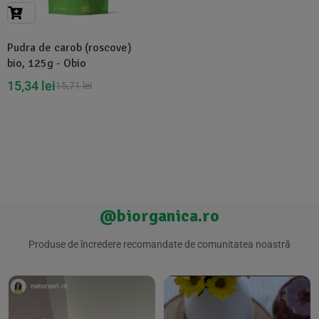
Suplimente Vegetale
(45)
›
👶 Îngrijire Bebe & Copii
Măsline
(14)
(2)
Pudra de carob (roscove)
Vitamine & Minerale
(30)
bio, 125g - Obio
Oțet & Fermentație
›
🧴 Îngrijire Personală
(36)
(411)
15,34
lei
15,71
lei
Super Alimente
›
🐕 Animale de Companie
(5)
(6)
›
🏠 Casa & Lifestyle
(340)
@biorganica.ro
Produse de încredere recomandate de comunitatea noastră