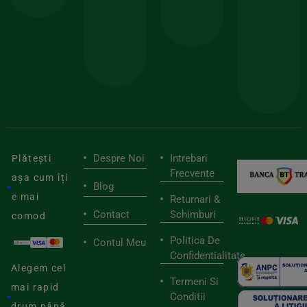
150lei
ate
doar
Foloseste
sele
cu
codul
pen
cei
BIOSTART
stilu
mai
tău
buni
de
furnizori
viaț
săn
Despre Noi
Intrebari
Plătești
Frecvente
așa cum îți
Blog
e mai
Returnari &
Contact
Schimburi
comod
Politica De
Contul Meu
Confidentialitate
Alegem cel
Termeni Si
mai rapid
Conditii
drum până