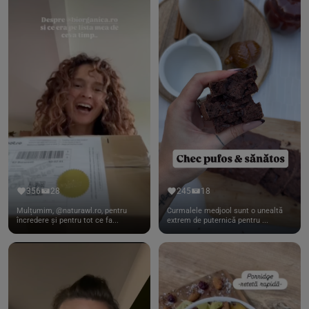
356
28
245
18
Mulțumim, @naturawl.ro, pentru
Curmalele medjool sunt o unealtă
încredere și pentru tot ce fa...
extrem de puternică pentru ...