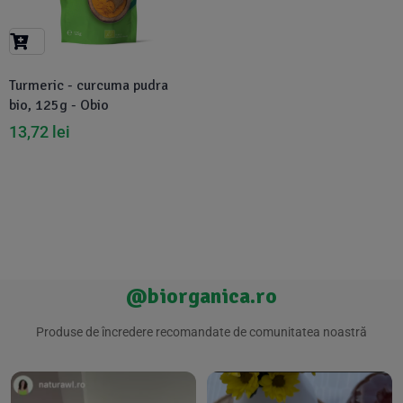
Suplimente Vegetale
(45)
›
👶 Îngrijire Bebe & Copii
Măsline
(14)
(2)
Vitamine & Minerale
(30)
Turmeric - curcuma pudra
Oțet & Fermentație
›
🧴 Îngrijire Personală
(36)
(411)
bio, 125g - Obio
13,72
lei
Super Alimente
›
🐕 Animale de Companie
(5)
(6)
›
🏠 Casa & Lifestyle
(340)
@biorganica.ro
Produse de încredere recomandate de comunitatea noastră