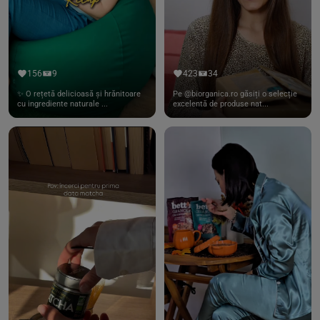
156
9
423
34
✨ O rețetă delicioasă și hrănitoare
Pe @biorganica.ro găsiți o selecție
cu ingrediente naturale ...
excelentă de produse nat...