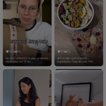
312
24
87
12
Nu doar călătorilor le plac produsele
🥣Porridge rapid (4 portii)
sănătoase, nu? 🥹 Nu ...
Ingrediente: Fulgi de ovaz -160...