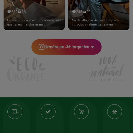
389
28
245
20
Ei bine uite că a venit momentul să
Nu de alta, dar de ceva timp am
gust și eu matcha, eram ...
introdus in alimentatia mea ...
Urmărește @biorganica.ro
Transport
Produse
-35%
10
gratuit
de
la
Or
calitate
prima
valoarea
Cert
comanda
minima
și
Lucrăm