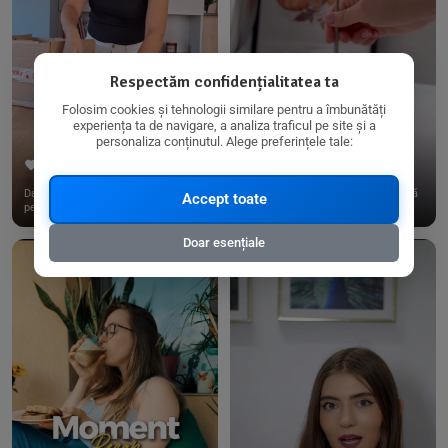
Respectăm confidențialitatea ta
Folosim cookies și tehnologii similare pentru a îmbunătăți
experiența ta de navigare, a analiza traficul pe site și a
personaliza conținutul. Alege preferințele tale:
267
15
198
21
Dacă consumi produse fără gluten,
✨ Am pregătit o budincă delicioasă
Accept toate
pe @biorganica.ro găsești ...
de ovăz și chia cu banane...
Doar esențiale