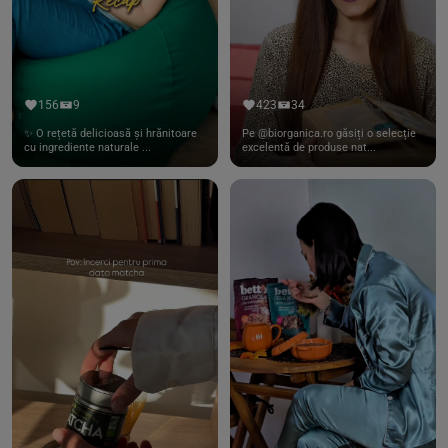
156
9
423
34
✨ O rețetă delicioasă și hrănitoare
Pe @biorganica.ro găsiți o selecție
cu ingrediente naturale ...
excelentă de produse nat...