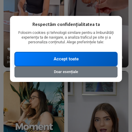
Respectăm confidențialitatea ta
Folosim cookies și tehnologii similare pentru a îmbunătăți
experiența ta de navigare, a analiza traficul pe site și a
personaliza conținutul. Alege preferințele tale:
267
15
198
21
Dacă consumi produse fără gluten,
✨ Am pregătit o budincă delicioasă
Accept toate
pe @biorganica.ro găsești ...
de ovăz și chia cu banane...
Doar esențiale