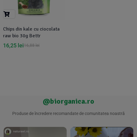
Suplimente Vegetale
(45)
›
👶 Îngrijire Bebe & Copii
Măsline
(14)
(2)
Vitamine & Minerale
(30)
Chips din kale cu ciocolata
Oțet & Fermentație
›
🧴 Îngrijire Personală
(36)
(411)
raw bio 30g Bettr
16,25
lei
16,88
lei
Super Alimente
›
🐕 Animale de Companie
(5)
(6)
›
🏠 Casa & Lifestyle
(340)
@biorganica.ro
Produse de încredere recomandate de comunitatea noastră