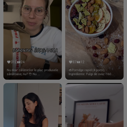
312
24
87
12
Nu doar călătorilor le plac produsele
🥣Porridge rapid (4 portii)
sănătoase, nu? 🥹 Nu ...
Ingrediente: Fulgi de ovaz -160...