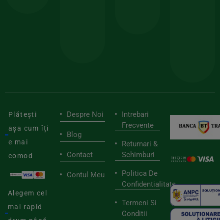
150lei
ate
doar
Foloseste
sele
cu
codul
pen
cei
BIOSTART
stilu
mai
tău
buni
de
furnizori
viaț
săn
Despre Noi
Intrebari
Plătești
Frecvente
așa cum îți
Blog
e mai
Returnari &
Contact
Schimburi
comod
Politica De
Contul Meu
Confidentialitate
Alegem cel
Termeni Si
mai rapid
Conditii