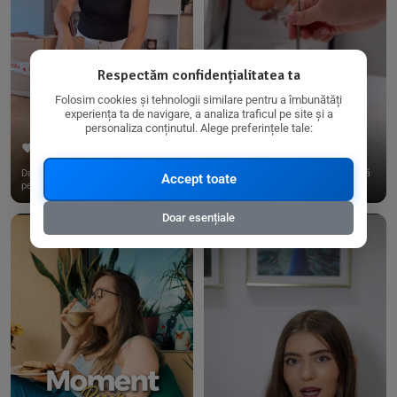
Respectăm confidențialitatea ta
Folosim cookies și tehnologii similare pentru a îmbunătăți
experiența ta de navigare, a analiza traficul pe site și a
personaliza conținutul. Alege preferințele tale:
267
15
198
21
Dacă consumi produse fără gluten,
✨ Am pregătit o budincă delicioasă
Accept toate
pe @biorganica.ro găsești ...
de ovăz și chia cu banane...
Doar esențiale