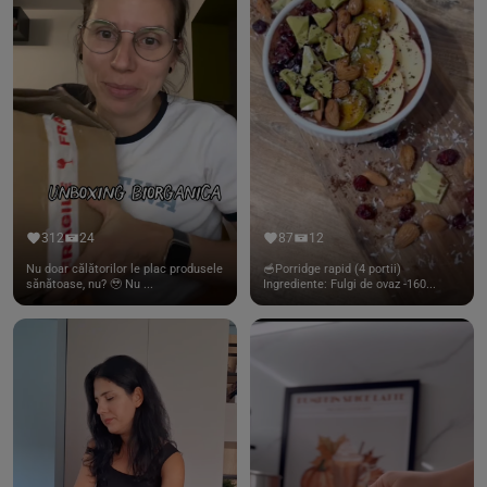
312
24
87
12
Nu doar călătorilor le plac produsele
🥣Porridge rapid (4 portii)
sănătoase, nu? 🥹 Nu ...
Ingrediente: Fulgi de ovaz -160...