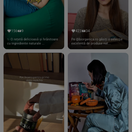
156
9
423
34
✨ O rețetă delicioasă și hrănitoare
Pe @biorganica.ro găsiți o selecție
cu ingrediente naturale ...
excelentă de produse nat...