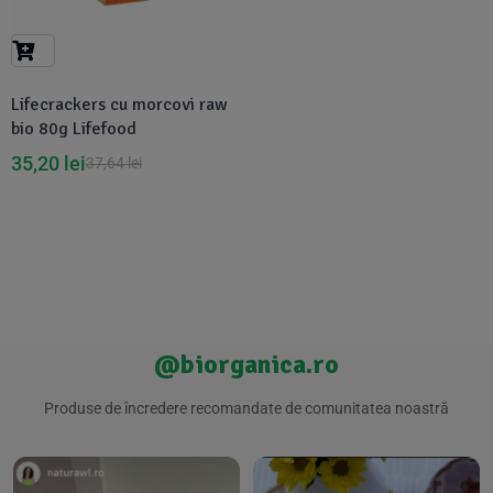
Suplimente Vegetale
(45)
›
👶 Îngrijire Bebe & Copii
Măsline
(14)
(2)
Vitamine & Minerale
(30)
Lifecrackers cu morcovi raw
Oțet & Fermentație
›
🧴 Îngrijire Personală
(36)
(411)
bio 80g Lifefood
35,20
lei
37,64
lei
Super Alimente
›
🐕 Animale de Companie
(5)
(6)
›
🏠 Casa & Lifestyle
(340)
@biorganica.ro
Produse de încredere recomandate de comunitatea noastră