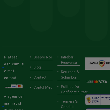
150lei
ate
doar
Foloseste
sele
cu
codul
pen
cei
BIOSTART
stilu
mai
tău
buni
de
furnizori
viaț
săn
Despre Noi
Intrebari
Plătești
Frecvente
așa cum îți
Blog
e mai
Returnari &
Contact
Schimburi
comod
Politica De
Contul Meu
Confidentialitate
Alegem cel
Termeni Si
mai rapid
Conditii