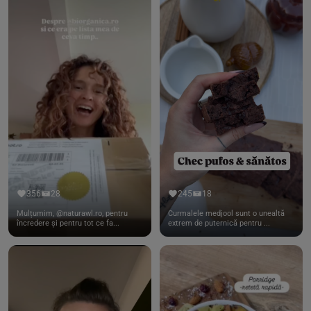
356
28
245
18
Mulțumim, @naturawl.ro, pentru
Curmalele medjool sunt o unealtă
încredere și pentru tot ce fa...
extrem de puternică pentru ...