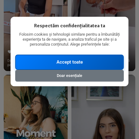
Respectăm confidențialitatea ta
Folosim cookies și tehnologii similare pentru a îmbunătăți
experiența ta de navigare, a analiza traficul pe site și a
personaliza conținutul. Alege preferințele tale:
267
15
198
21
Dacă consumi produse fără gluten,
✨ Am pregătit o budincă delicioasă
Accept toate
pe @biorganica.ro găsești ...
de ovăz și chia cu banane...
Doar esențiale