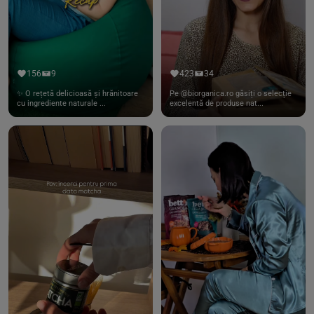
156
9
423
34
✨ O rețetă delicioasă și hrănitoare
Pe @biorganica.ro găsiți o selecție
cu ingrediente naturale ...
excelentă de produse nat...