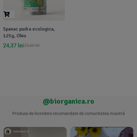
Suplimente Vegetale
(45)
›
👶 Îngrijire Bebe & Copii
Măsline
(14)
(2)
Vitamine & Minerale
(30)
Spanac pudra ecologica,
Oțet & Fermentație
›
🧴 Îngrijire Personală
(36)
(411)
125g, Obio
24,37
lei
25,60
lei
Super Alimente
›
🐕 Animale de Companie
(5)
(6)
›
🏠 Casa & Lifestyle
(340)
@biorganica.ro
Produse de încredere recomandate de comunitatea noastră