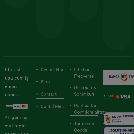
150lei
ate
doar
Foloseste
sele
cu
codul
pen
cei
BIOSTART
stilu
mai
tău
buni
de
furnizori
viaț
săn
Despre Noi
Intrebari
Plătești
Frecvente
așa cum îți
Blog
e mai
Returnari &
Contact
Schimburi
comod
Politica De
Contul Meu
Confidentialitate
Alegem cel
Termeni Si
mai rapid
Conditii