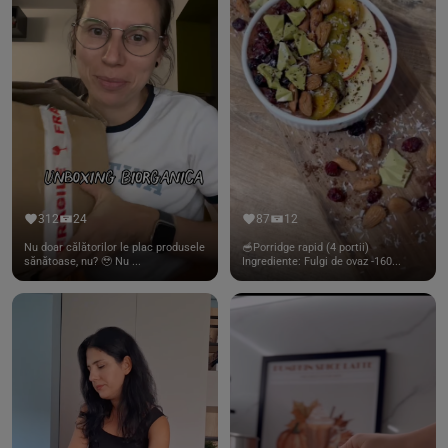
312
24
87
12
Nu doar călătorilor le plac produsele
🥣Porridge rapid (4 portii)
sănătoase, nu? 🥹 Nu ...
Ingrediente: Fulgi de ovaz -160...