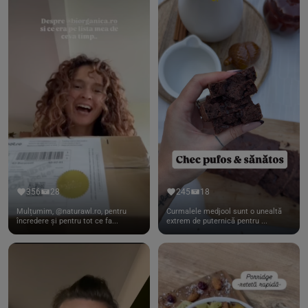
356
28
245
18
Mulțumim, @naturawl.ro, pentru
Curmalele medjool sunt o unealtă
încredere și pentru tot ce fa...
extrem de puternică pentru ...