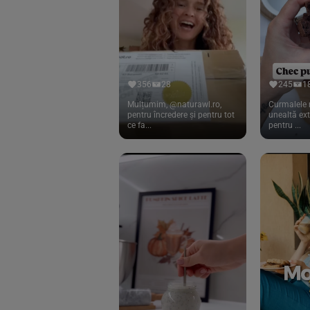
Cook
(83)
Davert
(15)
Dennree
(77)
Dr. Goerg
(19)
356
28
245
1
Dr.Soda
(13)
Mulțumim, @naturawl.ro,
Curmalele 
pentru încredere și pentru tot
unealtă ex
ce fa...
pentru ...
Dragon Superfoods
(75)
ECOS
(13)
Eliah Sahil
(41)
Florasca
(1)
Frudada
(4)
Germline
(37)
Green Bliss
(23)
GreenOrganics
(17)