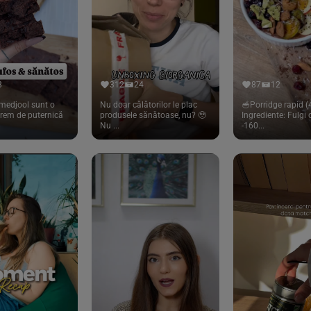
8
312
24
87
12
medjool sunt o
Nu doar călătorilor le plac
🥣Porridge rapid (4
trem de puternică
produsele sănătoase, nu? 🥹
Ingrediente: Fulgi
Nu ...
-160...