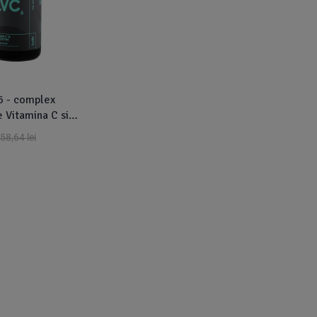
6 - complex
 Vitamina C si
40ml
58,64
lei