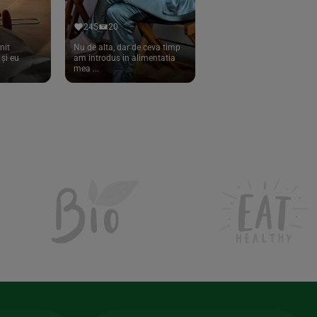
245
20
nit
Nu de alta, dar de ceva timp
și eu
am introdus in alimentatia
mea ...