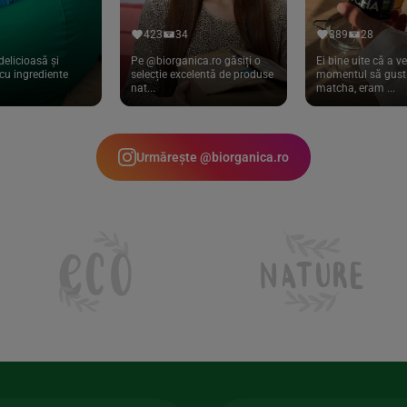
423
34
389
28
delicioasă și
Pe @biorganica.ro găsiți o
Ei bine uite că a ve
cu ingrediente
selecție excelentă de produse
momentul să gust 
nat...
matcha, eram ...
Urmărește @biorganica.ro