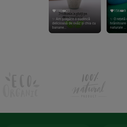
Hari Tea
(9)
198
21
156
9
Higher Living
(10)
✨ Am pregătit o budincă
✨ O rețetă 
delicioasă de ovăz și chia cu
hrănitoare 
Hoyer
(20)
banane...
naturale ...
If You Care
(27)
Isha
(56)
Kanne Brottrunk
(1)
Kluuk
(6)
Kombucha Life
(8)
Kookie Cat
(13)
Kulau
(4)
Lexen
(1)
Lifefood
(39)
Lima
(69)