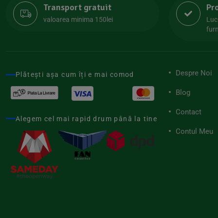
Transport gratuit
Pr
Lipolife
(13)
valoarea minima 150lei
Luc
Lotao
furn
(13)
Mamuko
(24)
Marchesato
(19)
Despre Noi
Plătești așa cum îți e mai comod
Me Luna
(4)
Blog
Medihemp
(16)
Contact
Meybona
(17)
Alegem cel mai rapid drum până la tine
Mix Brands
Contul Meu
(5)
Morel et Le Chantoux
(22)
Mr.Soda
(7)
My.Yo
(3)
Nat-ali
(71)
Naturgold
(2)