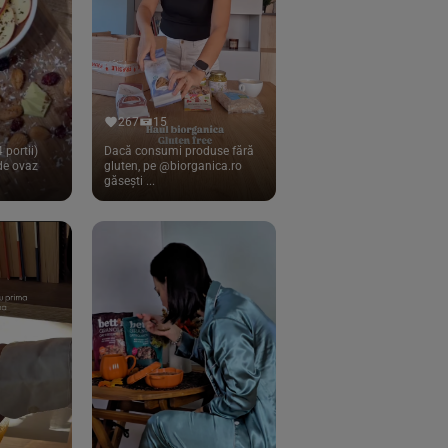
267
15
 portii)
Dacă consumi produse fără
 de ovaz
gluten, pe @biorganica.ro
găsești ...