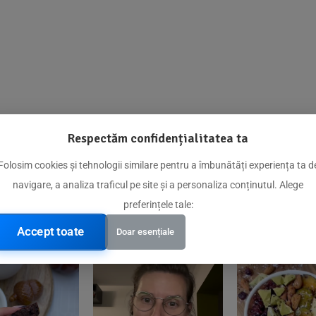
Respectăm confidențialitatea ta
@biorganica.ro
Folosim cookies și tehnologii similare pentru a îmbunătăți experiența ta d
navigare, a analiza traficul pe site și a personaliza conținutul. Alege
Produse de încredere recomandate de comunitatea noastră
preferințele tale:
Accept toate
Doar esențiale