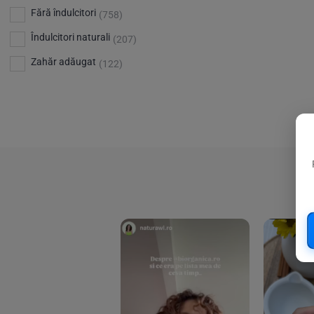
Bio Planete
(13)
Vitamina D
Fără îndulcitori
(5)
(758)
Bio Today
(21)
Îndulcitori naturali
(207)
Bioca
(4)
Zahăr adăugat
(122)
Bioenergie
(6)
Biolu
(59)
RESETEAZA FILTRELE
Biona
(201)
Biopuro
(25)
Biorganik
(8)
Birkengold
(34)
Bonsan
(1)
Chicza
(4)
Clarification
(5)
Cloud Nine Factory
(5)