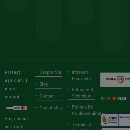
150lei
ate
doar
Foloseste
sele
cu
codul
pen
cei
BIOSTART
stilu
mai
tău
buni
de
furnizori
viaț
săn
Despre Noi
Intrebari
Plătești
Frecvente
așa cum îți
Blog
e mai
Returnari &
Contact
Schimburi
comod
Politica De
Contul Meu
Confidentialitate
Alegem cel
Termeni Si
mai rapid