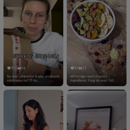
312
24
87
12
Nu doar călătorilor le plac produsele
🥣Porridge rapid (4 portii)
sănătoase, nu? 🥹 Nu ...
Ingrediente: Fulgi de ovaz -160...