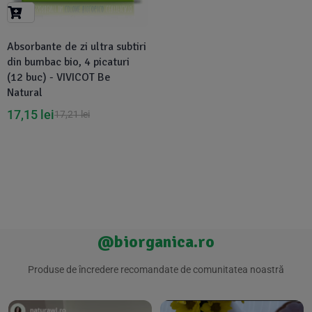
Suplimente Vegetale
(45)
›
👶 Îngrijire Bebe & Copii
Măsline
(14)
(2)
Absorbante de zi ultra subtiri
Vitamine & Minerale
(30)
din bumbac bio, 4 picaturi
Oțet & Fermentație
›
🧴 Îngrijire Personală
(36)
(411)
(12 buc) - VIVICOT Be
Natural
Super Alimente
›
🐕 Animale de Companie
17,15
lei
(5)
(6)
17,21
lei
›
🏠 Casa & Lifestyle
(340)
@biorganica.ro
Produse de încredere recomandate de comunitatea noastră