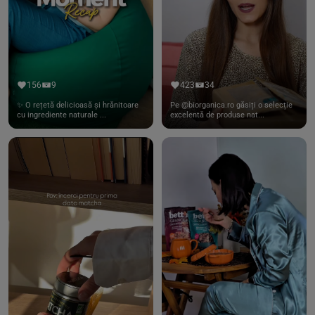
156
9
423
34
✨ O rețetă delicioasă și hrănitoare
Pe @biorganica.ro găsiți o selecție
cu ingrediente naturale ...
excelentă de produse nat...