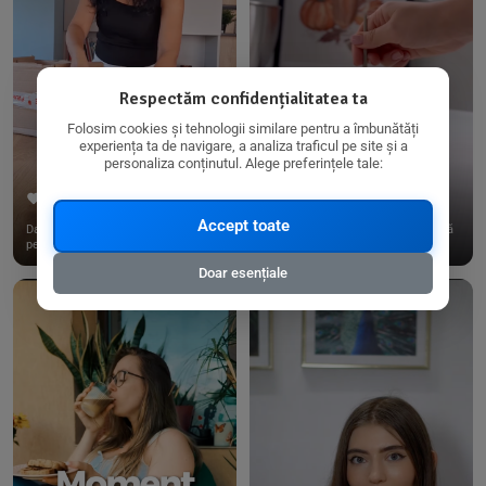
Respectăm confidențialitatea ta
Folosim cookies și tehnologii similare pentru a îmbunătăți
experiența ta de navigare, a analiza traficul pe site și a
personaliza conținutul. Alege preferințele tale:
267
15
198
21
Accept toate
Dacă consumi produse fără gluten,
✨ Am pregătit o budincă delicioasă
pe @biorganica.ro găsești ...
de ovăz și chia cu banane...
Doar esențiale