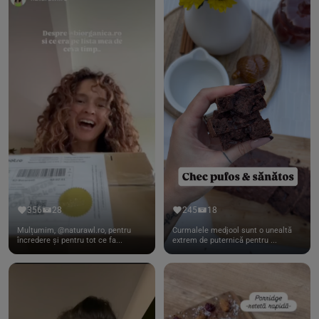
356
28
245
18
Mulțumim, @naturawl.ro, pentru
Curmalele medjool sunt o unealtă
încredere și pentru tot ce fa...
extrem de puternică pentru ...