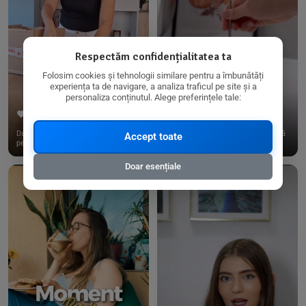
Respectăm confidențialitatea ta
Folosim cookies și tehnologii similare pentru a îmbunătăți
experiența ta de navigare, a analiza traficul pe site și a
personaliza conținutul. Alege preferințele tale:
267
15
198
21
Dacă consumi produse fără gluten,
✨ Am pregătit o budincă delicioasă
Accept toate
pe @biorganica.ro găsești ...
de ovăz și chia cu banane...
Doar esențiale