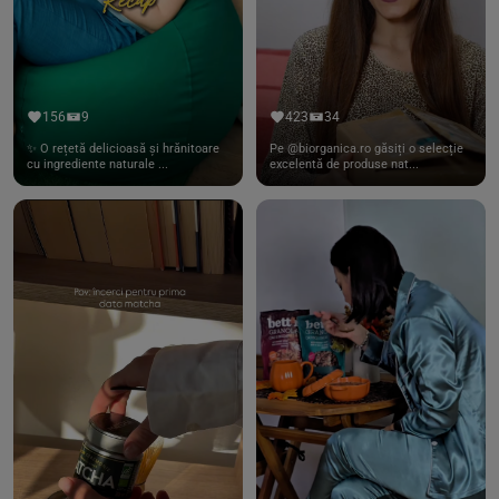
156
9
423
34
✨ O rețetă delicioasă și hrănitoare
Pe @biorganica.ro găsiți o selecție
cu ingrediente naturale ...
excelentă de produse nat...