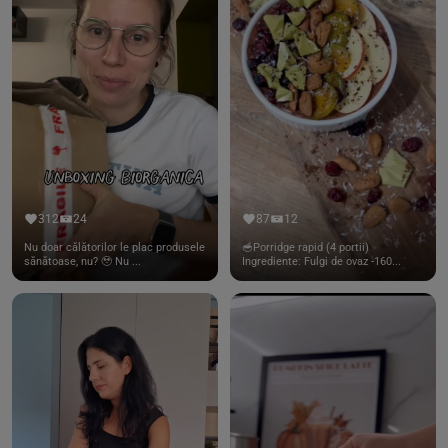
312
24
87
12
Nu doar călătorilor le plac produsele
🥣Porridge rapid (4 portii)
sănătoase, nu? 🥹 Nu ...
Ingrediente: Fulgi de ovaz -160...