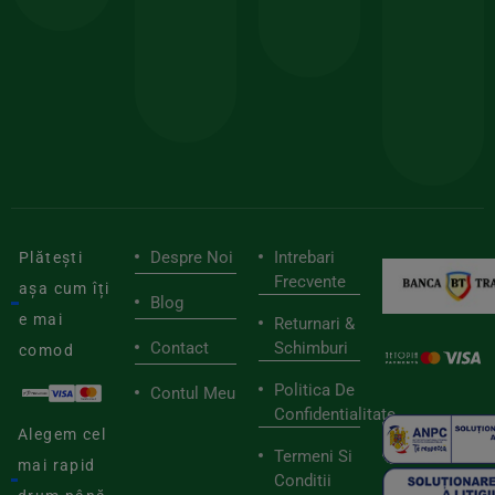
150lei
ate
doar
Foloseste
sele
cu
codul
pen
cei
BIOSTART
stilu
mai
tău
buni
de
furnizori
viaț
săn
Despre Noi
Intrebari
Plătești
Frecvente
așa cum îți
Blog
e mai
Returnari &
Contact
Schimburi
comod
Politica De
Contul Meu
Confidentialitate
Alegem cel
Termeni Si
mai rapid
Conditii