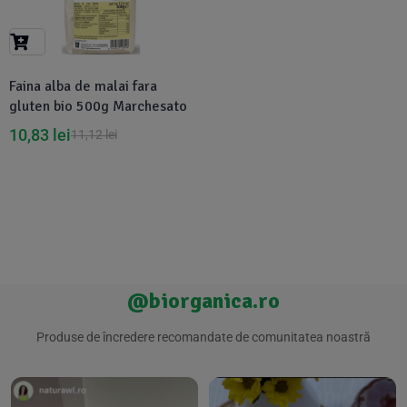
Suplimente Vegetale
(45)
›
👶 Îngrijire Bebe & Copii
Măsline
(14)
(2)
Vitamine & Minerale
(30)
Faina alba de malai fara
Oțet & Fermentație
›
🧴 Îngrijire Personală
(36)
(411)
gluten bio 500g Marchesato
10,83
lei
11,12
lei
Super Alimente
›
🐕 Animale de Companie
(5)
(6)
›
🏠 Casa & Lifestyle
(340)
@biorganica.ro
Produse de încredere recomandate de comunitatea noastră