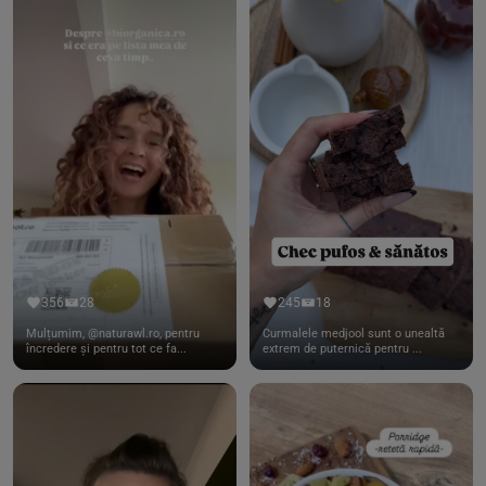
356
28
245
18
Mulțumim, @naturawl.ro, pentru
Curmalele medjool sunt o unealtă
încredere și pentru tot ce fa...
extrem de puternică pentru ...