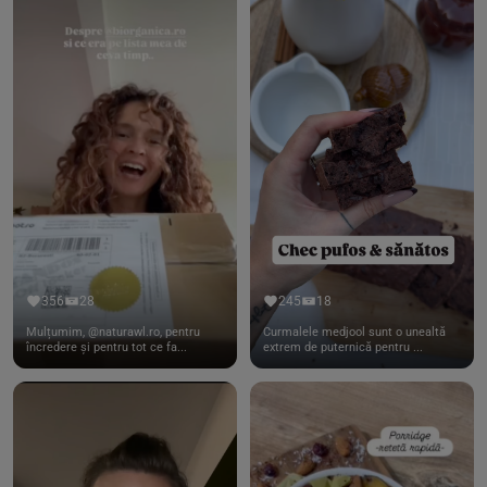
356
28
245
18
Mulțumim, @naturawl.ro, pentru
Curmalele medjool sunt o unealtă
încredere și pentru tot ce fa...
extrem de puternică pentru ...