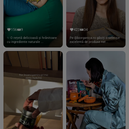
156
9
423
34
✨ O rețetă delicioasă și hrănitoare
Pe @biorganica.ro găsiți o selecție
cu ingrediente naturale ...
excelentă de produse nat...