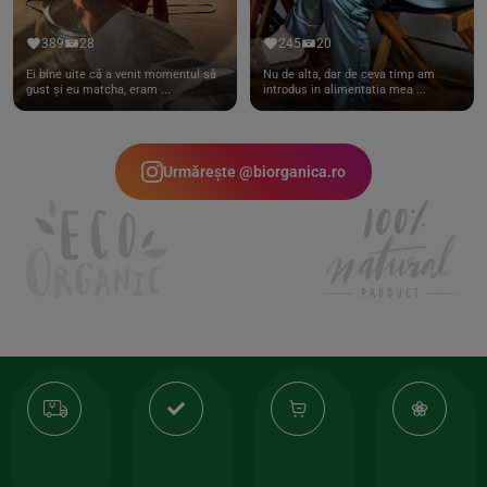
389
28
245
20
Ei bine uite că a venit momentul să
Nu de alta, dar de ceva timp am
gust și eu matcha, eram ...
introdus in alimentatia mea ...
Urmărește @biorganica.ro
Transport
Produse
-35%
10
gratuit
de
la
Or
calitate
prima
valoarea
Cert
comanda
minima
și
Lucrăm