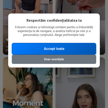
Respectăm confidențialitatea ta
Folosim cookies și tehnologii similare pentru a îmbunătăți
experiența ta de navigare, a analiza traficul pe site și a
personaliza conținutul. Alege preferințele tale:
267
15
198
21
Dacă consumi produse fără gluten,
✨ Am pregătit o budincă delicioasă
Accept toate
pe @biorganica.ro găsești ...
de ovăz și chia cu banane...
Doar esențiale