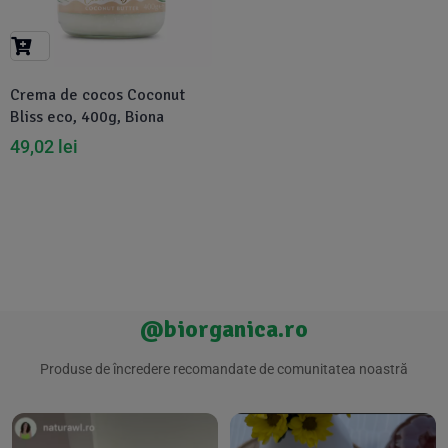
Suplimente Vegetale
(45)
›
👶 Îngrijire Bebe & Copii
Măsline
(14)
(2)
Vitamine & Minerale
(30)
Crema de cocos Coconut
Oțet & Fermentație
›
🧴 Îngrijire Personală
(36)
(411)
Bliss eco, 400g, Biona
49,02
lei
Super Alimente
›
🐕 Animale de Companie
(5)
(6)
›
🏠 Casa & Lifestyle
(340)
@biorganica.ro
Produse de încredere recomandate de comunitatea noastră