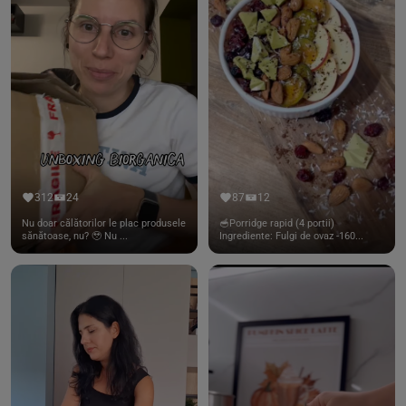
312
24
87
12
Nu doar călătorilor le plac produsele
🥣Porridge rapid (4 portii)
sănătoase, nu? 🥹 Nu ...
Ingrediente: Fulgi de ovaz -160...