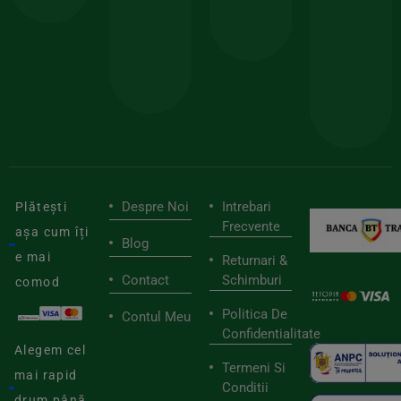
150lei
ate
doar
Foloseste
sele
cu
codul
pen
cei
BIOSTART
stilu
mai
tău
buni
de
furnizori
viaț
săn
Despre Noi
Intrebari
Plătești
Frecvente
așa cum îți
Blog
e mai
Returnari &
Contact
Schimburi
comod
Politica De
Contul Meu
Confidentialitate
Alegem cel
Termeni Si
mai rapid
Conditii
drum până