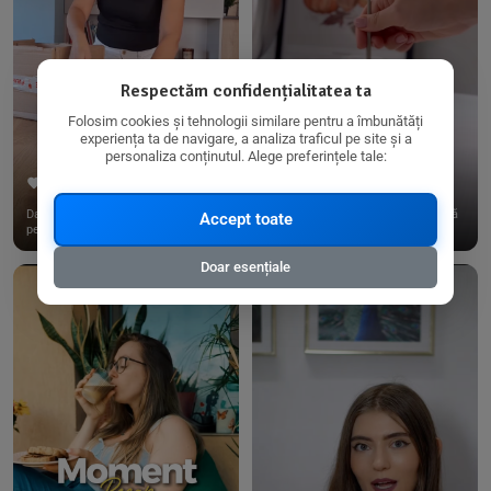
Respectăm confidențialitatea ta
Folosim cookies și tehnologii similare pentru a îmbunătăți
experiența ta de navigare, a analiza traficul pe site și a
personaliza conținutul. Alege preferințele tale:
267
15
198
21
Dacă consumi produse fără gluten,
✨ Am pregătit o budincă delicioasă
Accept toate
pe @biorganica.ro găsești ...
de ovăz și chia cu banane...
Doar esențiale