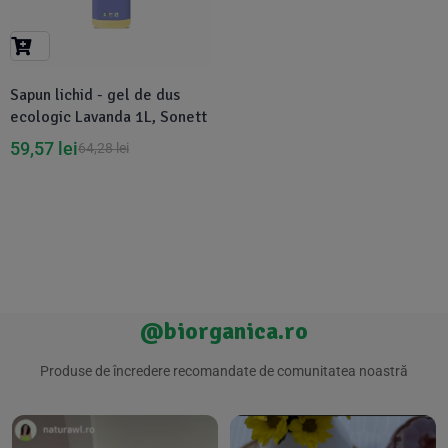
Suplimente Vegetale
(45)
›
👶 Îngrijire Bebe & Copii
Măsline
(14)
(2)
Vitamine & Minerale
(30)
Sapun lichid - gel de dus
Oțet & Fermentație
›
🧴 Îngrijire Personală
(36)
(411)
ecologic Lavanda 1L, Sonett
59,57
lei
64,28
lei
Super Alimente
›
🐕 Animale de Companie
(5)
(6)
›
🏠 Casa & Lifestyle
(340)
@biorganica.ro
Produse de încredere recomandate de comunitatea noastră