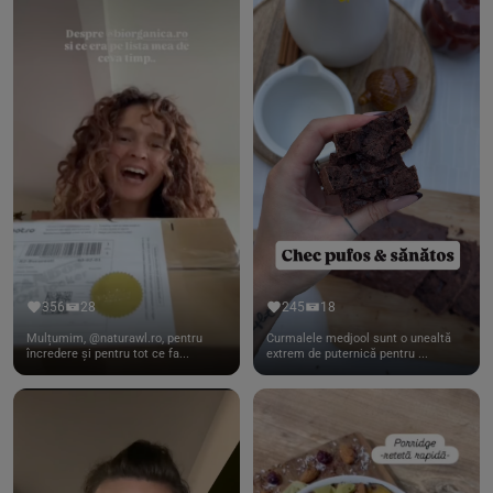
356
28
245
18
Mulțumim, @naturawl.ro, pentru
Curmalele medjool sunt o unealtă
încredere și pentru tot ce fa...
extrem de puternică pentru ...