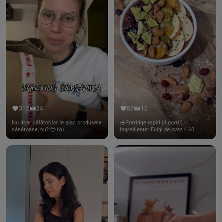
312
24
87
12
Nu doar călătorilor le plac produsele
🥣Porridge rapid (4 portii)
sănătoase, nu? 🥹 Nu ...
Ingrediente: Fulgi de ovaz -160...