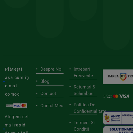
150lei
ate
doar
Foloseste
sele
cu
codul
pen
cei
BIOSTART
stilu
mai
tău
buni
de
furnizori
viaț
săn
Despre Noi
Intrebari
Plătești
Frecvente
așa cum îți
Blog
e mai
Returnari &
Contact
Schimburi
comod
Politica De
Contul Meu
Confidentialitate
Alegem cel
Termeni Si
mai rapid
Conditii