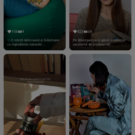
156
9
423
34
✨ O rețetă delicioasă și hrănitoare
Pe @biorganica.ro găsiți o selecție
cu ingrediente naturale ...
excelentă de produse nat...