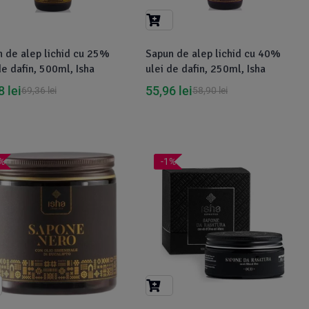
 de alep lichid cu 25%
Sapun de alep lichid cu 40%
de dafin, 500ml, Isha
ulei de dafin, 250ml, Isha
08
lei
55,96
lei
69,36
lei
58,90
lei
%
-1%