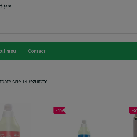
ă țara
tul meu
Contact
toate cele 14 rezultate
-4%
-5