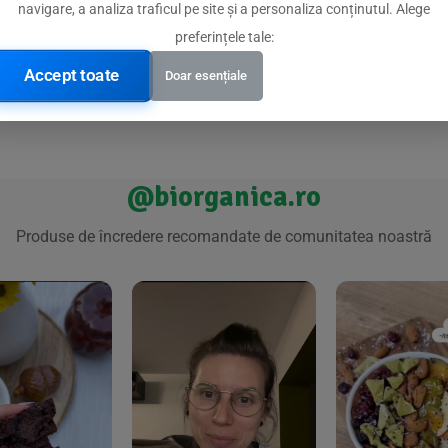
46,93
lei
,30
lei
49,40
lei
navigare, a analiza traficul pe site și a personaliza conținutul. Alege
preferințele tale:
Accept toate
Doar esențiale
@biorganica.ro
Produse de încredere recomandate de comunitatea noastră