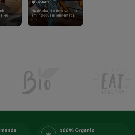
245
20
nit
Nu de alta, dar de ceva timp
și eu
am introdus in alimentatia
mea ...
comanda
100% Organic