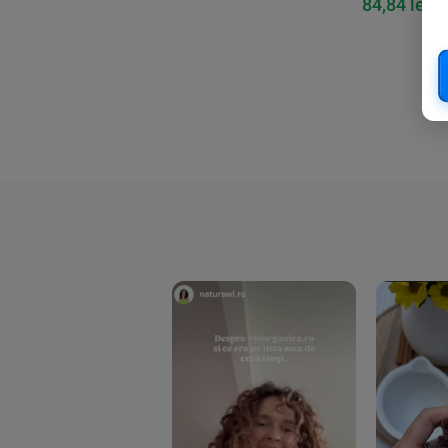
84,84
lei
89
Cook
(83)
Davert
(15)
Dennree
(77)
Dr. Goerg
(19)
Dr.Soda
(13)
Dragon Superfoods
(75)
ECOS
(13)
Eliah Sahil
(41)
Florasca
(1)
Frudada
(4)
Germline
(37)
Green Bliss
(23)
GreenOrganics
(17)