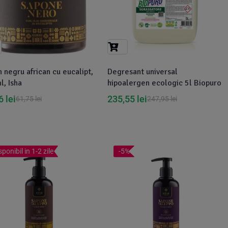
 negru african cu eucalipt,
Degresant universal
, Isha
hipoalergen ecologic 5l Biopuro
66
lei
235,55
lei
61,75
lei
247,95
lei
sponibil in 1-2 zile
-5%