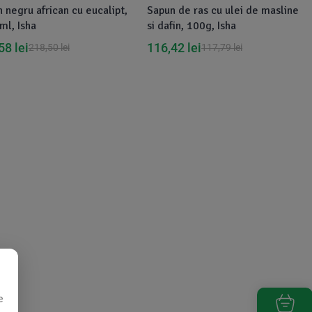
 negru african cu eucalipt,
Sapun de ras cu ulei de masline
l, Isha
si dafin, 100g, Isha
,58
lei
116,42
lei
218,50
lei
117,79
lei
e