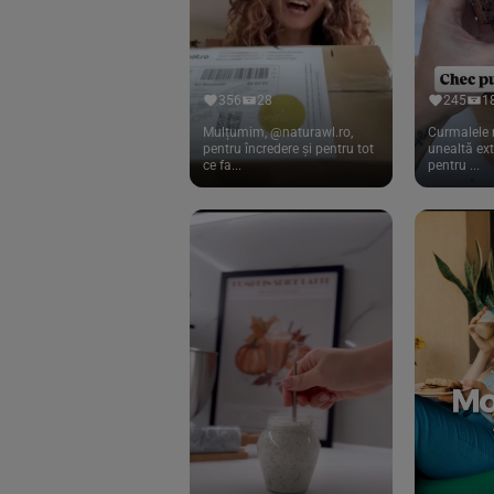
Hari Tea
(9)
Higher Living
(10)
Hoyer
(20)
356
28
245
1
If You Care
Mulțumim, @naturawl.ro,
Curmalele 
(27)
pentru încredere și pentru tot
unealtă ex
ce fa...
pentru ...
Isha
(56)
Kanne Brottrunk
(1)
Kluuk
(6)
Kombucha Life
(8)
Kookie Cat
(13)
Kulau
(4)
Lexen
(1)
Lifefood
(39)
Lima
(69)