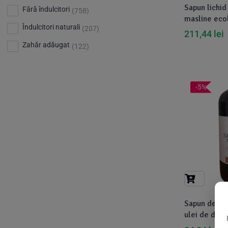
Bio Planete
(13)
Sapun lichid
Vitamina D
Fără îndulcitori
(5)
(758)
masline eco
Bio Today
(21)
Îndulcitori naturali
(207)
211,44
lei
Bioca
(4)
Zahăr adăugat
(122)
Bioenergie
(6)
Biolu
(59)
RESETEAZA FILTRELE
-5%
Biona
(201)
Biopuro
(25)
Biorganik
(8)
Birkengold
(34)
Bonsan
(1)
Chicza
(4)
Clarification
(5)
Sapun de al
ulei de dafi
Cloud Nine Factory
(5)