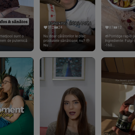
8
312
24
87
12
medjool sunt o
Nu doar călătorilor le plac
🥣Porridge rapid (4
trem de puternică
produsele sănătoase, nu? 🥹
Ingrediente: Fulgi
Nu ...
-160...