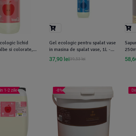
ologic lichid
Gel ecologic pentru spalat vase
Sapun
albe si colorate,
in masina de spalat vase, 1L -
250ml
1L - Biolu
Biolu
37,90
lei
58,
39,53
lei
in 1-2 zile
-8%
Di