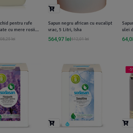
chid pentru rufe
Sapun negru african cu eucalipt
Sapun
rate cu mere rosii
vrac, 5 Litri, Isha
ulei 
 Biolu
564,97
lei
64,
08,25
lei
612,01
lei
-5