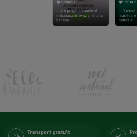
198
21
156
9
Lipolife
(13)
✨ Am pregătit o budincă
✨ O rețetă 
delicioasă de ovăz și chia cu
hrănitoare 
Lotao
(13)
banane...
naturale ...
Mamuko
(24)
Marchesato
(19)
Me Luna
(4)
Medihemp
(16)
Meybona
(17)
Mix Brands
(5)
Morel et Le Chantoux
(22)
Mr.Soda
(7)
My.Yo
(3)
Nat-ali
(71)
Transport gratuit
Pr
Naturgold
(2)