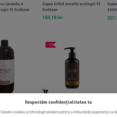
 cu lavanda si
Sapun lichid sensitiv ecologic 5l
Sapun
logic 5l Sodasan
Sodasan
1000m
189,18
lei
207
-5%
Respectăm confidențialitatea ta
ep lichid cu 25%
Sapun de alep lichid cu 25%
n, 1000ml, Isha
ulei de dafin, 250ml, Isha
Folosim cookies și tehnologii similare pentru a îmbunătăți experiența ta d