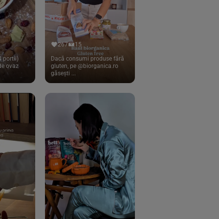
267
15
 portii)
Dacă consumi produse fără
 de ovaz
gluten, pe @biorganica.ro
găsești ...