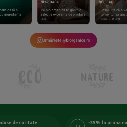
423
34
389
28
delicioasă și
Pe @biorganica.ro găsiți o
Ei bine uite că a ve
cu ingrediente
selecție excelentă de produse
momentul să gust 
nat...
matcha, eram ...
Urmărește @biorganica.ro
oduse de calitate
-35% la prima 