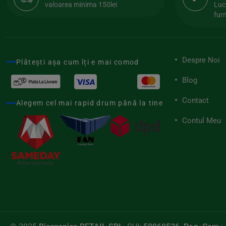
valoarea minima 150lei
Luc
Naturmind
furn
(10)
Nordics
(59)
Nutracentis
(4)
Despre Noi
Plătești așa cum îți e mai comod
Nutriscript
(2)
Blog
Obio
(181)
Contact
Oligocean
Alegem cel mai rapid drum până la tine
(3)
Contul Meu
Pasta Natura
(19)
Phenalex
(24)
Profusion
(6)
Raab Vitalfood
(28)
Raw Health
(2)
Raw Organic Food
(1)