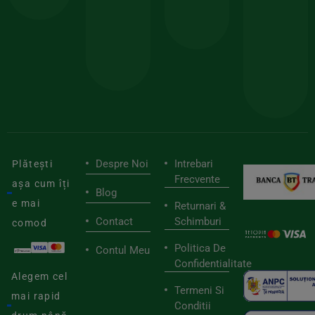
150lei
ate
doar
Foloseste
sele
cu
codul
pen
cei
BIOSTART
stilu
mai
tău
buni
de
furnizori
viaț
săn
Despre Noi
Intrebari
Plătești
Frecvente
așa cum îți
Blog
e mai
Returnari &
Contact
Schimburi
comod
Politica De
Contul Meu
Confidentialitate
Alegem cel
Termeni Si
mai rapid
Conditii