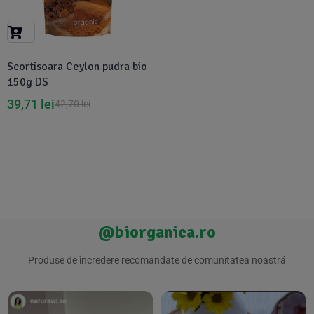
Suplimente Vegetale
(45)
›
👶 Îngrijire Bebe & Copii
Măsline
(14)
(2)
Vitamine & Minerale
(30)
Scortisoara Ceylon pudra bio
Oțet & Fermentație
›
🧴 Îngrijire Personală
(36)
(411)
150g DS
39,71
lei
42,70
lei
Super Alimente
›
🐕 Animale de Companie
(5)
(6)
›
🏠 Casa & Lifestyle
(340)
@biorganica.ro
Produse de încredere recomandate de comunitatea noastră