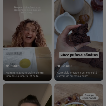
356
28
245
18
Mulțumim, @naturawl.ro, pentru
Curmalele medjool sunt o unealtă
încredere și pentru tot ce fa...
extrem de puternică pentru ...