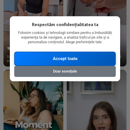
Respectăm confidențialitatea ta
Folosim cookies și tehnologii similare pentru a îmbunătăți
experiența ta de navigare, a analiza traficul pe site și a
personaliza conținutul. Alege preferințele tale:
267
15
198
21
Dacă consumi produse fără gluten,
✨ Am pregătit o budincă delicioasă
Accept toate
pe @biorganica.ro găsești ...
de ovăz și chia cu banane...
Doar esențiale