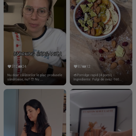
312
24
87
12
Nu doar călătorilor le plac produsele
🥣Porridge rapid (4 portii)
sănătoase, nu? 🥹 Nu ...
Ingrediente: Fulgi de ovaz -160...