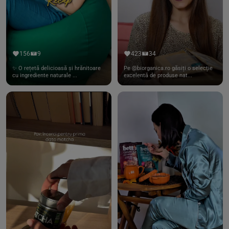
156
9
423
34
✨ O rețetă delicioasă și hrănitoare
Pe @biorganica.ro găsiți o selecție
cu ingrediente naturale ...
excelentă de produse nat...