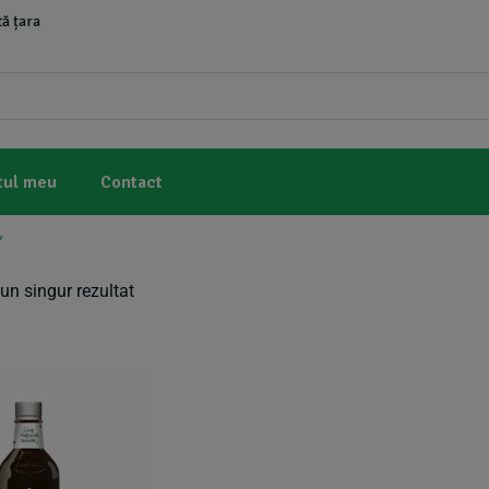
ă țara
tul meu
Contact
”
un singur rezultat