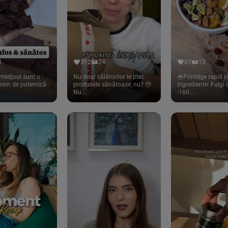
8
312
24
87
12
medjool sunt o
Nu doar călătorilor le plac
🥣Porridge rapid (4
trem de puternică
produsele sănătoase, nu? 🥹
Ingrediente: Fulgi
Nu ...
-160...