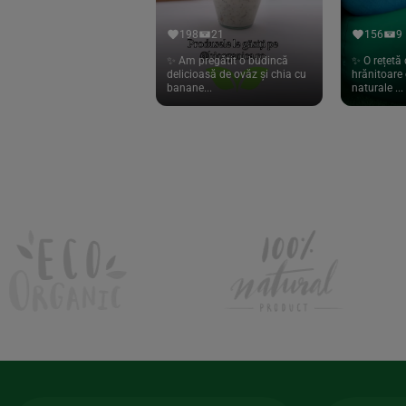
Hari Tea
(9)
198
21
156
9
Higher Living
(10)
✨ Am pregătit o budincă
✨ O rețetă 
delicioasă de ovăz și chia cu
hrănitoare 
Hoyer
(20)
banane...
naturale ...
If You Care
(27)
Isha
(56)
Kanne Brottrunk
(1)
Kluuk
(6)
Kombucha Life
(8)
Kookie Cat
(13)
Kulau
(4)
Lexen
(1)
Lifefood
(39)
Lima
(69)