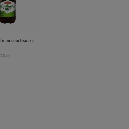
fe cu scortisoara
,75
lei