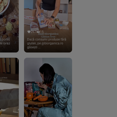
267
15
 portii)
Dacă consumi produse fără
 de ovaz
gluten, pe @biorganica.ro
găsești ...