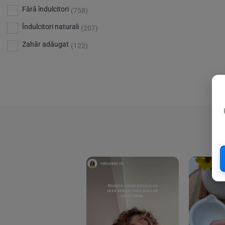
Bio Planete
(13)
Vitamina D
Fără îndulcitori
(5)
(758)
Bio Today
(21)
Îndulcitori naturali
(207)
Bioca
(4)
Zahăr adăugat
(122)
Bioenergie
(6)
Biolu
(59)
RESETEAZA FILTRELE
Biona
(201)
Biopuro
(25)
Biorganik
(8)
Birkengold
(34)
Bonsan
(1)
Chicza
(4)
Clarification
(5)
Cloud Nine Factory
(5)