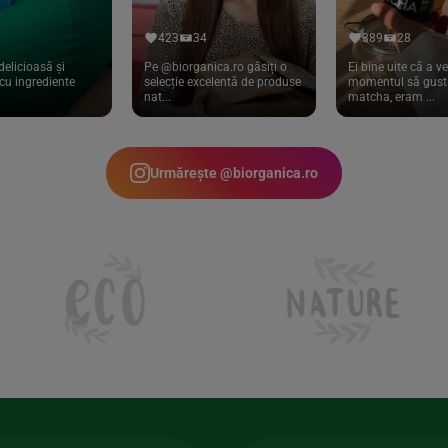
423
34
389
28
delicioasă și
Pe @biorganica.ro găsiți o
Ei bine uite că a ve
cu ingrediente
selecție excelentă de produse
momentul să gust 
nat...
matcha, eram ...
Urmărește @biorganica.ro