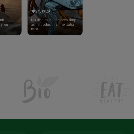
245
20
nit
Nu de alta, dar de ceva timp
și eu
am introdus in alimentatia
mea ...