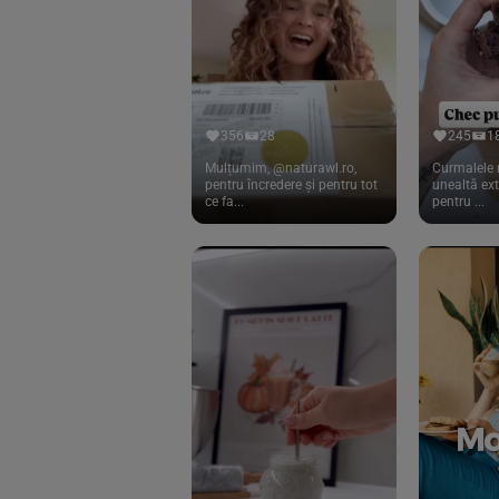
Cook
(83)
Davert
(15)
Dennree
(77)
Dr. Goerg
(19)
356
28
245
1
Dr.Soda
(13)
Mulțumim, @naturawl.ro,
Curmalele 
pentru încredere și pentru tot
unealtă ex
ce fa...
pentru ...
Dragon Superfoods
(75)
ECOS
(13)
Eliah Sahil
(41)
Florasca
(1)
Frudada
(4)
Germline
(37)
Green Bliss
(23)
GreenOrganics
(17)