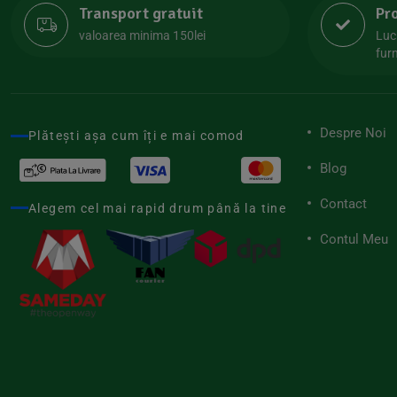
Transport gratuit
Pr
Lipolife
(13)
valoarea minima 150lei
Luc
Lotao
furn
(13)
Mamuko
(24)
Marchesato
(19)
Despre Noi
Plătești așa cum îți e mai comod
Me Luna
(4)
Blog
Medihemp
(16)
Contact
Meybona
Alegem cel mai rapid drum până la tine
(17)
Mix Brands
Contul Meu
(5)
Morel et Le Chantoux
(22)
Mr.Soda
(7)
My.Yo
(3)
Nat-ali
(71)
Naturgold
(2)