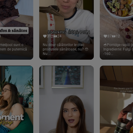
8
312
24
87
12
medjool sunt o
Nu doar călătorilor le plac
🥣Porridge rapid (4
trem de puternică
produsele sănătoase, nu? 🥹
Ingrediente: Fulgi
Nu ...
-160...