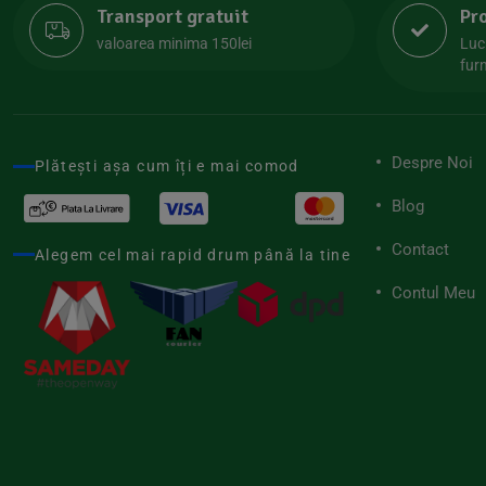
Transport gratuit
Pr
Lipolife
(13)
valoarea minima 150lei
Luc
Lotao
furn
(13)
Mamuko
(24)
Marchesato
(19)
Despre Noi
Plătești așa cum îți e mai comod
Me Luna
(4)
Blog
Medihemp
(16)
Contact
Meybona
Alegem cel mai rapid drum până la tine
(17)
Mix Brands
Contul Meu
(5)
Morel et Le Chantoux
(22)
Mr.Soda
(7)
My.Yo
(3)
Nat-ali
(71)
Naturgold
(2)