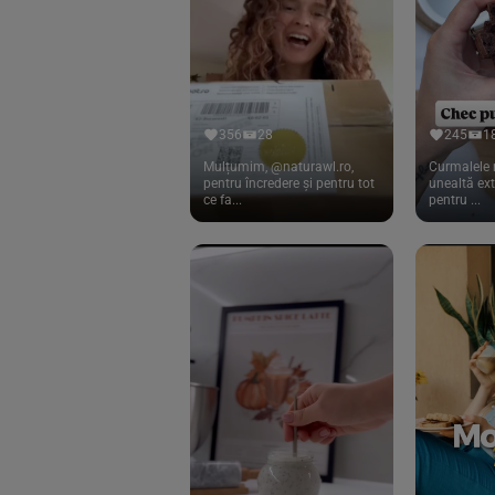
Cook
(83)
Davert
(15)
Dennree
(77)
Dr. Goerg
(19)
356
28
245
1
Dr.Soda
(13)
Mulțumim, @naturawl.ro,
Curmalele 
pentru încredere și pentru tot
unealtă ex
ce fa...
pentru ...
Dragon Superfoods
(75)
ECOS
(13)
Eliah Sahil
(41)
Florasca
(1)
Frudada
(4)
Germline
(37)
Green Bliss
(23)
GreenOrganics
(17)