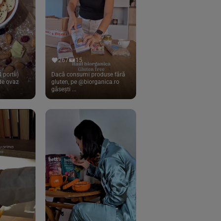
267
15
 portii)
Dacă consumi produse fără
 de ovaz
gluten, pe @biorganica.ro
găsești ...