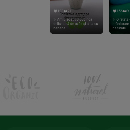
Hari Tea
(9)
198
21
156
9
Higher Living
(10)
✨ Am pregătit o budincă
✨ O rețetă 
delicioasă de ovăz și chia cu
hrănitoare 
Hoyer
(20)
banane...
naturale ...
If You Care
(27)
Isha
(56)
Kanne Brottrunk
(1)
Kluuk
(6)
Kombucha Life
(8)
Kookie Cat
(13)
Kulau
(4)
Lexen
(1)
Lifefood
(39)
Lima
(69)