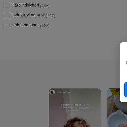
Bio Planete
(13)
Vitamina D
Fără îndulcitori
(5)
(758)
Bio Today
(21)
Îndulcitori naturali
(207)
Bioca
(4)
Zahăr adăugat
(122)
Bioenergie
(6)
Biolu
(59)
RESETEAZA FILTRELE
Biona
(201)
Biopuro
(25)
Biorganik
(8)
Birkengold
(34)
Bonsan
(1)
Chicza
(4)
Clarification
(5)
Cloud Nine Factory
(5)