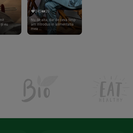
245
20
nit
Nu de alta, dar de ceva timp
și eu
am introdus in alimentatia
mea ...