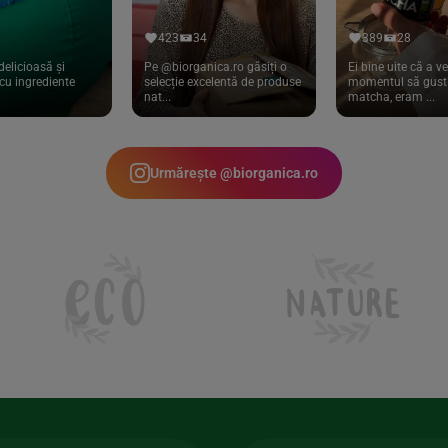
423
34
389
28
delicioasă și
Pe @biorganica.ro găsiți o
Ei bine uite că a ve
cu ingrediente
selecție excelentă de produse
momentul să gust 
nat...
matcha, eram ...
Urmărește @biorganica.ro