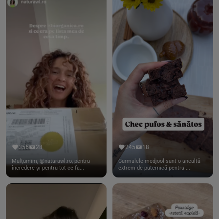
356
28
245
18
Mulțumim, @naturawl.ro, pentru
Curmalele medjool sunt o unealtă
încredere și pentru tot ce fa...
extrem de puternică pentru ...