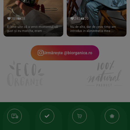
389
28
245
20
Ei bine uite că a venit momentul să
Nu de alta, dar de ceva timp am
gust și eu matcha, eram ...
introdus in alimentatia mea ...
Urmărește @biorganica.ro
Transport
Produse
-35%
10
gratuit
de
la
Or
calitate
prima
valoarea
Cert