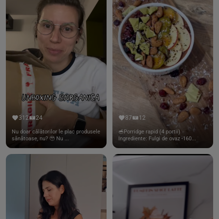
312
24
87
12
Nu doar călătorilor le plac produsele
🥣Porridge rapid (4 portii)
sănătoase, nu? 🥹 Nu ...
Ingrediente: Fulgi de ovaz -160...