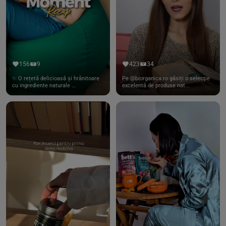
156
9
423
34
✨ O rețetă delicioasă și hrănitoare
Pe @biorganica.ro găsiți o selecție
cu ingrediente naturale ...
excelentă de produse nat...