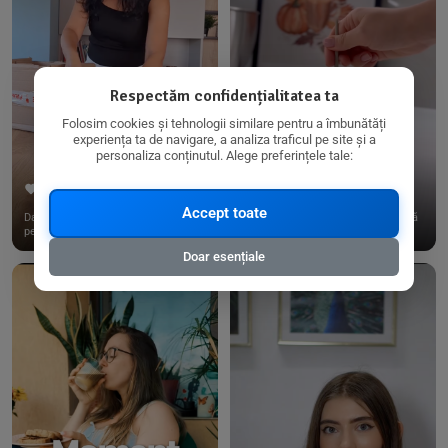
Respectăm confidențialitatea ta
Folosim cookies și tehnologii similare pentru a îmbunătăți
experiența ta de navigare, a analiza traficul pe site și a
personaliza conținutul. Alege preferințele tale:
267
15
198
21
Accept toate
Dacă consumi produse fără gluten,
✨ Am pregătit o budincă delicioasă
pe @biorganica.ro găsești ...
de ovăz și chia cu banane...
Doar esențiale