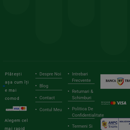
comanda
minima
și
Lucrăm
150lei
ate
doar
Foloseste
sele
cu
codul
pen
cei
BIOSTART
stilu
mai
tău
buni
de
furnizori
viaț
săn
Despre Noi
Intrebari
Plătești
Frecvente
așa cum îți
Blog
e mai
Returnari &
Contact
Schimburi
comod
Politica De
Contul Meu
Confidentialitate
Alegem cel
Termeni Si
mai rapid