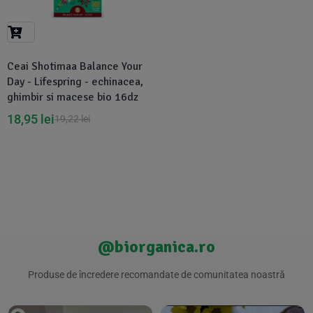
Suplimente Vegetale
(45)
›
👶 Îngrijire Bebe & Copii
Măsline
(14)
(2)
Vitamine & Minerale
(30)
Ceai Shotimaa Balance Your
Oțet & Fermentație
›
🧴 Îngrijire Personală
(36)
(411)
Day - Lifespring - echinacea,
ghimbir si macese bio 16dz
Super Alimente
›
🐕 Animale de Companie
(5)
(6)
18,95
lei
19,22
lei
›
🏠 Casa & Lifestyle
(340)
@biorganica.ro
Produse de încredere recomandate de comunitatea noastră