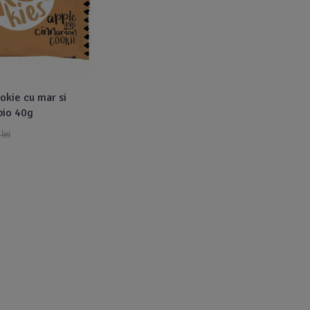
okie cu mar si
bio 40g
3
lei