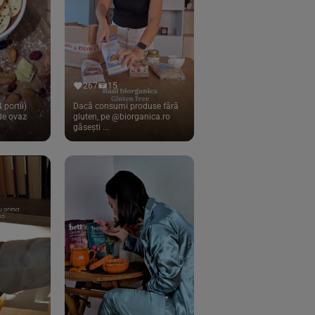
267
15
 portii)
Dacă consumi produse fără
 de ovaz
gluten, pe @biorganica.ro
găsești ...