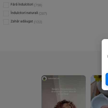
Bio Planete
(13)
Vitamina D
Fără îndulcitori
(5)
(758)
Bio Today
(21)
Îndulcitori naturali
(207)
Bioca
(4)
Zahăr adăugat
(122)
Bioenergie
(6)
Biolu
(59)
RESETEAZA FILTRELE
Biona
(201)
Biopuro
(25)
Biorganik
(8)
Birkengold
(34)
Bonsan
(1)
Chicza
(4)
Clarification
(5)
Cloud Nine Factory
(5)