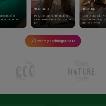
423
34
389
28
delicioasă și
Pe @biorganica.ro găsiți o
Ei bine uite că a ve
cu ingrediente
selecție excelentă de produse
momentul să gust 
nat...
matcha, eram ...
Urmărește @biorganica.ro