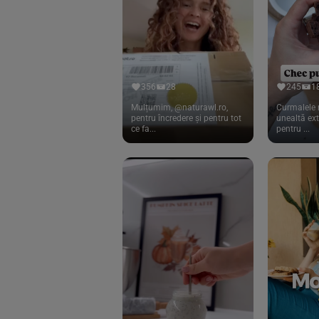
Cook
(83)
Davert
(15)
Dennree
(77)
Dr. Goerg
(19)
356
28
245
1
Dr.Soda
(13)
Mulțumim, @naturawl.ro,
Curmalele 
pentru încredere și pentru tot
unealtă ex
ce fa...
pentru ...
Dragon Superfoods
(75)
ECOS
(13)
Eliah Sahil
(41)
Florasca
(1)
Frudada
(4)
Germline
(37)
Green Bliss
(23)
GreenOrganics
(17)