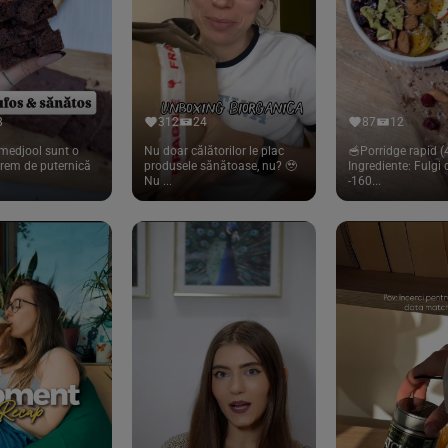
8
312
24
87
12
medjool sunt o
Nu doar călătorilor le plac
🥣Porridge rapid (4
trem de puternică
produsele sănătoase, nu? 🥹
Ingrediente: Fulgi
Nu ...
-160...