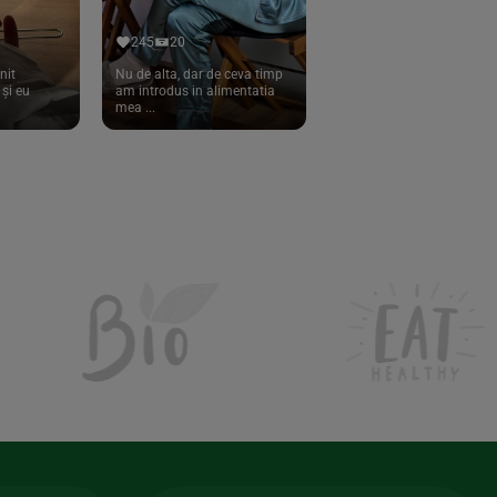
245
20
nit
Nu de alta, dar de ceva timp
și eu
am introdus in alimentatia
mea ...