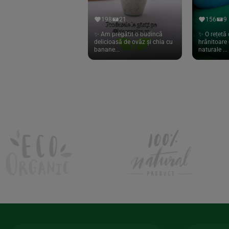
Hari Tea
(9)
198
21
156
9
Higher Living
(10)
✨ Am pregătit o budincă
✨ O rețetă 
delicioasă de ovăz și chia cu
hrănitoare 
Hoyer
(20)
banane...
naturale ...
If You Care
(27)
Isha
(56)
Kanne Brottrunk
(1)
Kluuk
(6)
Kombucha Life
(8)
Kookie Cat
(13)
Kulau
(4)
Lexen
(1)
Lifefood
(39)
Lima
(69)