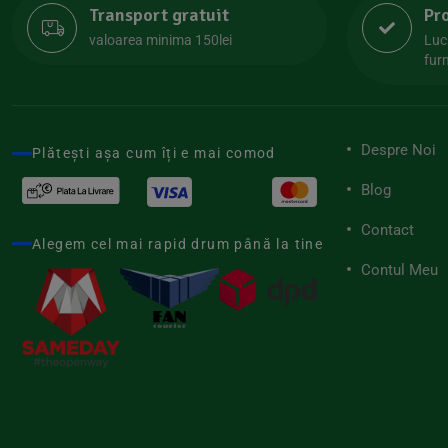
Transport gratuit
Pr
Lipolife
(13)
valoarea minima 150lei
Luc
Lotao
furn
(13)
Mamuko
(24)
Marchesato
(19)
Despre Noi
Plătești așa cum îți e mai comod
Me Luna
(4)
Blog
Medihemp
(16)
Contact
Meybona
(17)
Alegem cel mai rapid drum până la tine
Mix Brands
Contul Meu
(5)
Morel et Le Chantoux
(22)
Mr.Soda
(7)
My.Yo
(3)
Nat-ali
(71)
Naturgold
(2)