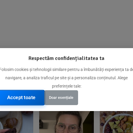
Respectăm confidențialitatea ta
@biorganica.ro
Folosim cookies și tehnologii similare pentru a îmbunătăți experiența ta d
navigare, a analiza traficul pe site și a personaliza conținutul. Alege
Produse de încredere recomandate de comunitatea noastră
preferințele tale:
Accept toate
Doar esențiale