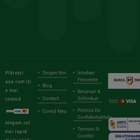
150lei
ate
doar
Foloseste
sele
cu
codul
pen
cei
BIOSTART
stilu
mai
tău
buni
de
furnizori
viaț
săn
Despre Noi
Intrebari
Plătești
Frecvente
așa cum îți
Blog
e mai
Returnari &
Contact
Schimburi
comod
Politica De
Contul Meu
Confidentialitate
Alegem cel
Termeni Si
mai rapid
Conditii