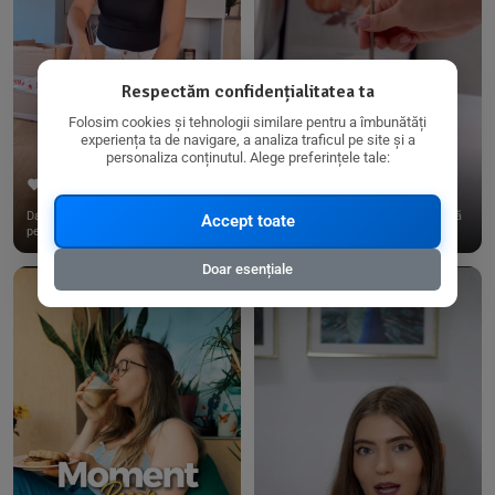
Respectăm confidențialitatea ta
Folosim cookies și tehnologii similare pentru a îmbunătăți
experiența ta de navigare, a analiza traficul pe site și a
personaliza conținutul. Alege preferințele tale:
267
15
198
21
Dacă consumi produse fără gluten,
✨ Am pregătit o budincă delicioasă
Accept toate
pe @biorganica.ro găsești ...
de ovăz și chia cu banane...
Doar esențiale