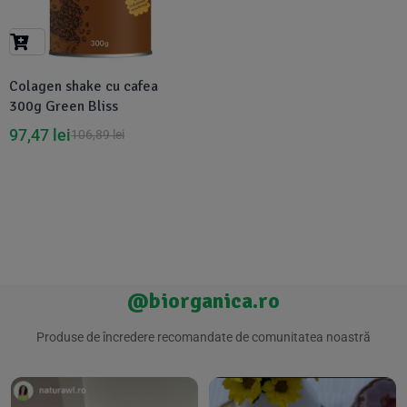
Suplimente Vegetale
(45)
›
👶 Îngrijire Bebe & Copii
Măsline
(14)
(2)
Vitamine & Minerale
(30)
Colagen shake cu cafea
Oțet & Fermentație
›
🧴 Îngrijire Personală
(36)
(411)
300g Green Bliss
97,47
lei
106,89
lei
Super Alimente
›
🐕 Animale de Companie
(5)
(6)
›
🏠 Casa & Lifestyle
(340)
@biorganica.ro
Produse de încredere recomandate de comunitatea noastră