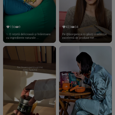
156
9
423
34
✨ O rețetă delicioasă și hrănitoare
Pe @biorganica.ro găsiți o selecție
cu ingrediente naturale ...
excelentă de produse nat...