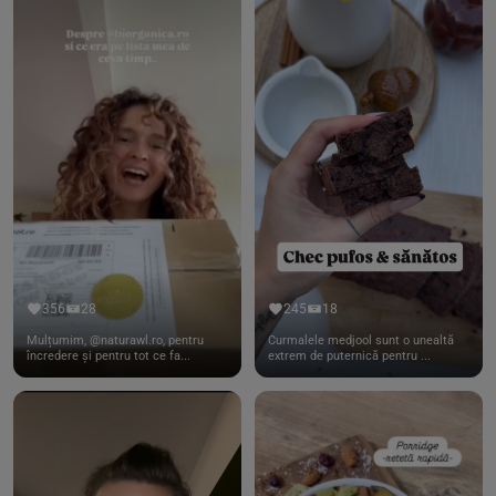
356
28
245
18
Mulțumim, @naturawl.ro, pentru
Curmalele medjool sunt o unealtă
încredere și pentru tot ce fa...
extrem de puternică pentru ...