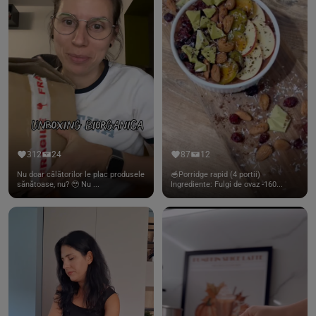
312
24
87
12
Nu doar călătorilor le plac produsele
🥣Porridge rapid (4 portii)
sănătoase, nu? 🥹 Nu ...
Ingrediente: Fulgi de ovaz -160...