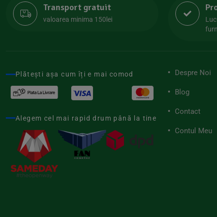
Transport gratuit
Pr
Lipolife
(13)
valoarea minima 150lei
Luc
Lotao
furn
(13)
Mamuko
(24)
Marchesato
(19)
Despre Noi
Plătești așa cum îți e mai comod
Me Luna
(4)
Blog
Medihemp
(16)
Contact
Meybona
(17)
Alegem cel mai rapid drum până la tine
Mix Brands
Contul Meu
(5)
Morel et Le Chantoux
(22)
Mr.Soda
(7)
My.Yo
(3)
Nat-ali
(71)
Naturgold
(2)