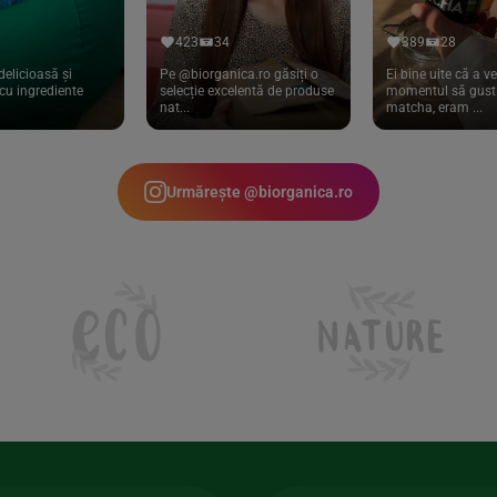
423
34
389
28
delicioasă și
Pe @biorganica.ro găsiți o
Ei bine uite că a ve
cu ingrediente
selecție excelentă de produse
momentul să gust 
nat...
matcha, eram ...
Urmărește @biorganica.ro