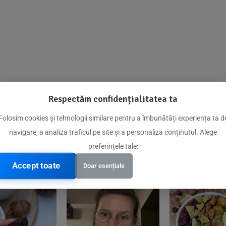
Respectăm confidențialitatea ta
@biorganica.ro
Folosim cookies și tehnologii similare pentru a îmbunătăți experiența ta d
navigare, a analiza traficul pe site și a personaliza conținutul. Alege
Produse de încredere recomandate de comunitatea noastră
preferințele tale:
Accept toate
Doar esențiale