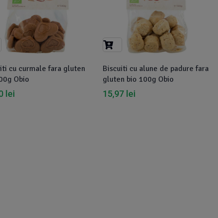
iti cu curmale fara gluten
Biscuiti cu alune de padure fara
00g Obio
gluten bio 100g Obio
10
lei
15,97
lei