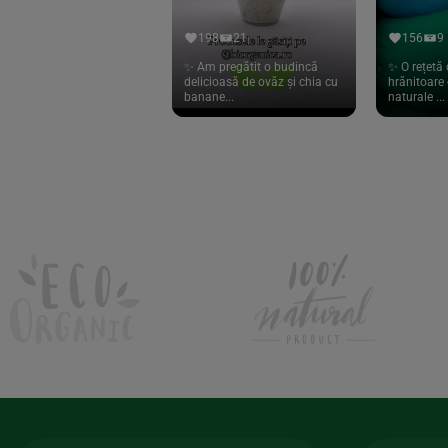
Hari Tea
(9)
198
21
156
9
Higher Living
(10)
✨ Am pregătit o budincă
✨ O rețetă 
delicioasă de ovăz și chia cu
hrănitoare 
Hoyer
(20)
banane...
naturale ...
If You Care
(27)
Isha
(56)
Kanne Brottrunk
(1)
Kluuk
(6)
Kombucha Life
(8)
Kookie Cat
(13)
Kulau
(4)
Lexen
(1)
Lifefood
(39)
Lima
(69)