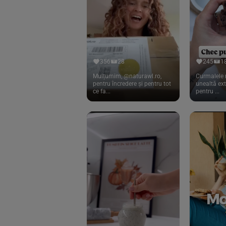
Cook
(83)
Davert
(15)
Dennree
(77)
Dr. Goerg
(19)
356
28
245
1
Dr.Soda
(13)
Mulțumim, @naturawl.ro,
Curmalele 
pentru încredere și pentru tot
unealtă ex
ce fa...
pentru ...
Dragon Superfoods
(75)
ECOS
(13)
Eliah Sahil
(41)
Florasca
(1)
Frudada
(4)
Germline
(37)
Green Bliss
(23)
GreenOrganics
(17)