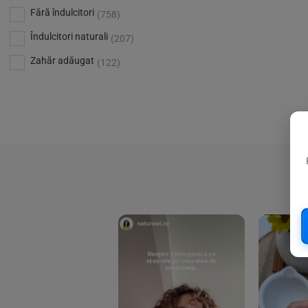
Bio Planete
(13)
Vitamina D
Fără îndulcitori
(5)
(758)
Bio Today
(21)
Îndulcitori naturali
(207)
Bioca
(4)
Zahăr adăugat
(122)
Bioenergie
(6)
Biolu
(59)
RESETEAZA FILTRELE
Biona
(201)
Biopuro
(25)
Biorganik
(8)
Birkengold
(34)
Bonsan
(1)
Chicza
(4)
Clarification
(5)
Cloud Nine Factory
(5)