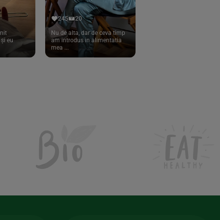
245
20
nit
Nu de alta, dar de ceva timp
și eu
am introdus in alimentatia
mea ...