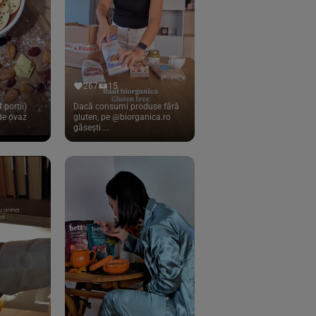
267
15
 portii)
Dacă consumi produse fără
 de ovaz
gluten, pe @biorganica.ro
găsești ...