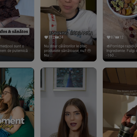
8
312
24
87
12
medjool sunt o
Nu doar călătorilor le plac
🥣Porridge rapid (4
trem de puternică
produsele sănătoase, nu? 🥹
Ingrediente: Fulgi
Nu ...
-160...