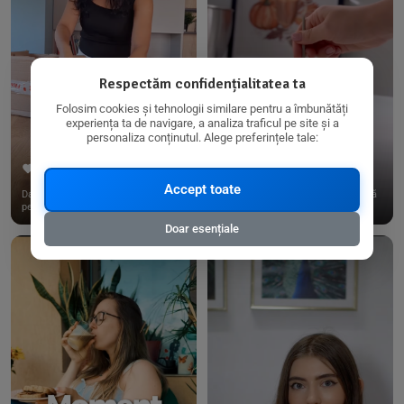
Respectăm confidențialitatea ta
Folosim cookies și tehnologii similare pentru a îmbunătăți
experiența ta de navigare, a analiza traficul pe site și a
personaliza conținutul. Alege preferințele tale:
267
15
198
21
Accept toate
Dacă consumi produse fără gluten,
✨ Am pregătit o budincă delicioasă
pe @biorganica.ro găsești ...
de ovăz și chia cu banane...
Doar esențiale