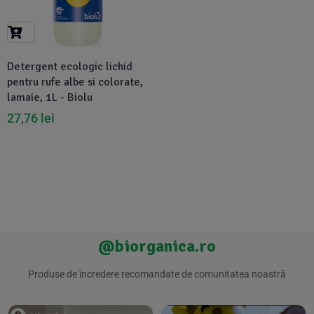
Suplimente Vegetale
(45)
›
👶 Îngrijire Bebe & Copii
Măsline
(14)
(2)
Vitamine & Minerale
(30)
Detergent ecologic lichid
Oțet & Fermentație
›
🧴 Îngrijire Personală
(36)
(411)
pentru rufe albe si colorate,
lamaie, 1L - Biolu
Super Alimente
›
🐕 Animale de Companie
(5)
(6)
27,76
lei
›
🏠 Casa & Lifestyle
(340)
@biorganica.ro
Produse de încredere recomandate de comunitatea noastră