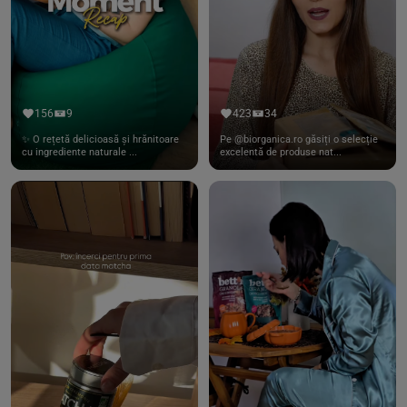
156
9
423
34
✨ O rețetă delicioasă și hrănitoare
Pe @biorganica.ro găsiți o selecție
cu ingrediente naturale ...
excelentă de produse nat...