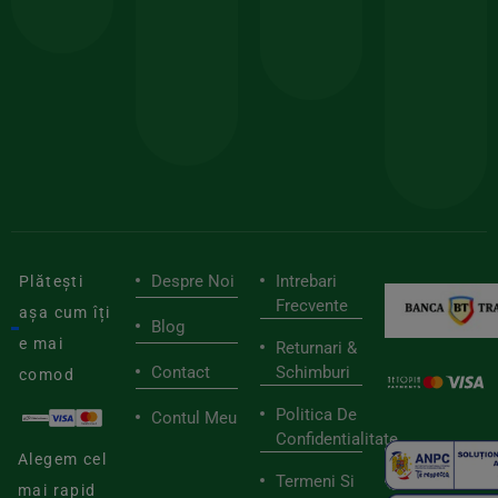
comanda
minima
și
Lucrăm
150lei
ate
doar
Foloseste
sele
cu
codul
pen
cei
BIOSTART
stilu
mai
tău
buni
de
furnizori
viaț
săn
Despre Noi
Intrebari
Plătești
Frecvente
așa cum îți
Blog
e mai
Returnari &
Contact
Schimburi
comod
Politica De
Contul Meu
Confidentialitate
Alegem cel
Termeni Si
mai rapid