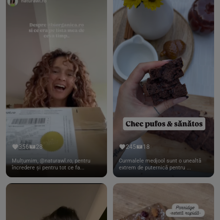
356
28
245
18
Mulțumim, @naturawl.ro, pentru
Curmalele medjool sunt o unealtă
încredere și pentru tot ce fa...
extrem de puternică pentru ...