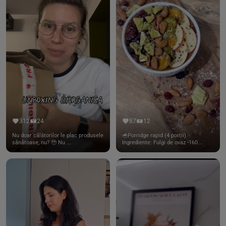
312
24
87
12
Nu doar călătorilor le plac produsele
🥣Porridge rapid (4 portii)
sănătoase, nu? 🥹 Nu ...
Ingrediente: Fulgi de ovaz -160...