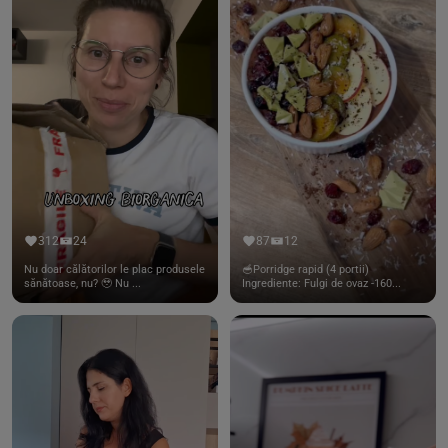
312
24
87
12
Nu doar călătorilor le plac produsele
🥣Porridge rapid (4 portii)
sănătoase, nu? 🥹 Nu ...
Ingrediente: Fulgi de ovaz -160...