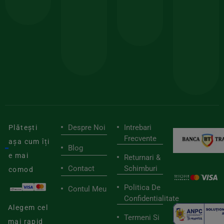
comanda
minima
și
Lucrăm
150lei
ate
doar
Foloseste
sele
cu
codul
pen
cei
BIOSTART
stilu
mai
tău
buni
de
furnizori
viaț
săn
Despre Noi
Intrebari
Plătești
Frecvente
așa cum îți
Blog
e mai
Returnari &
Contact
Schimburi
comod
Politica De
Contul Meu
Confidentialitate
Alegem cel
Termeni Si
mai rapid