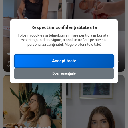
Respectăm confidențialitatea ta
Folosim cookies și tehnologii similare pentru a îmbunătăți
experiența ta de navigare, a analiza traficul pe site și a
personaliza conținutul. Alege preferințele tale:
267
15
198
21
Accept toate
Dacă consumi produse fără gluten,
✨ Am pregătit o budincă delicioasă
pe @biorganica.ro găsești ...
de ovăz și chia cu banane...
Doar esențiale