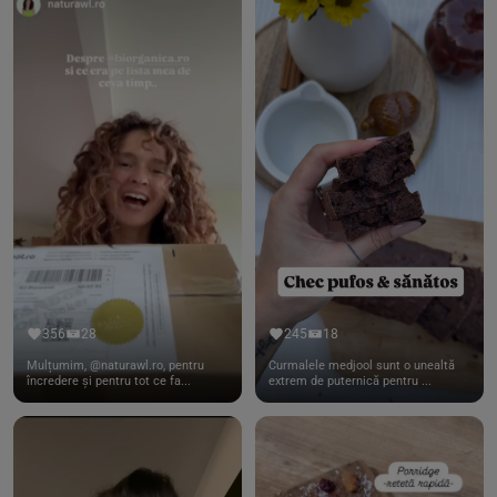
356
28
245
18
Mulțumim, @naturawl.ro, pentru
Curmalele medjool sunt o unealtă
încredere și pentru tot ce fa...
extrem de puternică pentru ...