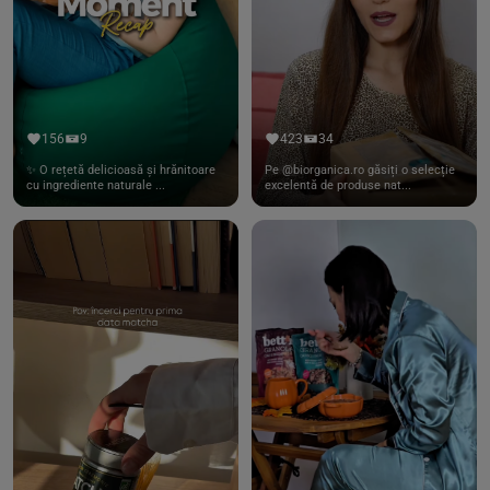
156
9
423
34
✨ O rețetă delicioasă și hrănitoare
Pe @biorganica.ro găsiți o selecție
cu ingrediente naturale ...
excelentă de produse nat...