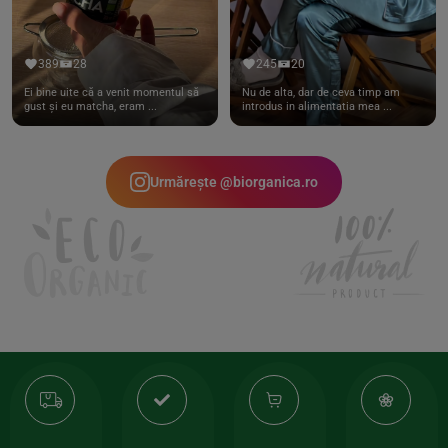
389
28
245
20
Ei bine uite că a venit momentul să
Nu de alta, dar de ceva timp am
gust și eu matcha, eram ...
introdus in alimentatia mea ...
Urmărește @biorganica.ro
Transport
Produse
-35%
10
gratuit
de
la
Or
calitate
prima
valoarea
Cert