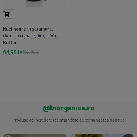
Suplimente Vegetale
(45)
›
👶 Îngrijire Bebe & Copii
Măsline
(14)
(2)
Vitamine & Minerale
(30)
Nuci negre in saramura,
Oțet & Fermentație
›
🧴 Îngrijire Personală
(36)
(411)
dulci-acrisoare, bio, 106g,
Retter
Super Alimente
›
🐕 Animale de Companie
(5)
(6)
64,98
lei
68,40
lei
›
🏠 Casa & Lifestyle
(340)
@biorganica.ro
Produse de încredere recomandate de comunitatea noastră