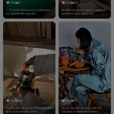
156
9
423
34
✨ O rețetă delicioasă și hrănitoare
Pe @biorganica.ro găsiți o selecție
cu ingrediente naturale ...
excelentă de produse nat...
389
28
245
20
Ei bine uite că a venit momentul să
Nu de alta, dar de ceva timp am
gust și eu matcha, eram ...
introdus in alimentatia mea ...