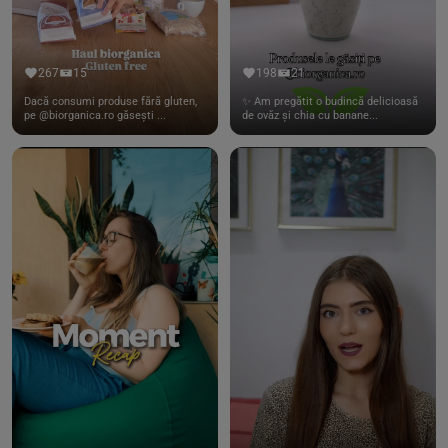
267
15
198
21
Dacă consumi produse fără gluten,
✨ Am pregătit o budincă delicioasă
pe @biorganica.ro găsești ...
de ovăz și chia cu banane...