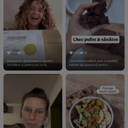
356
28
245
18
Mulțumim, @naturawl.ro, pentru
Curmalele medjool sunt o unealtă
încredere și pentru tot ce fa...
extrem de puternică pentru ...