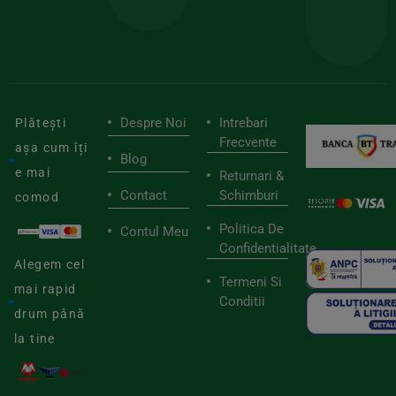
de
furnizori
viaț
săn
Despre Noi
Intrebari
Plătești
Frecvente
așa cum îți
Blog
e mai
Returnari &
Contact
Schimburi
comod
Politica De
Contul Meu
Confidentialitate
Alegem cel
Termeni Si
mai rapid
Conditii
drum până
la tine