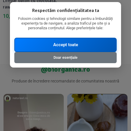
Lifebar baton cu ciocolata,
raw, bio, 40g, Lifefood
Respectăm confidențialitatea ta
10,85
lei
12,00
lei
Folosim cookies și tehnologii similare pentru a îmbunătăți
experiența ta de navigare, a analiza traficul pe site și a
personaliza conținutul. Alege preferințele tale:
Accept toate
Doar esențiale
@biorganica.ro
Produse de încredere recomandate de comunitatea noastră