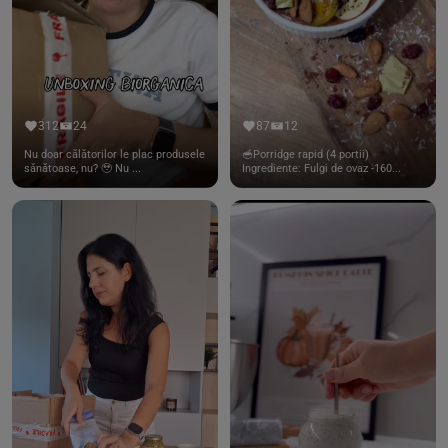
312
24
87
12
Nu doar călătorilor le plac produsele
🥣Porridge rapid (4 portii)
sănătoase, nu? 🥹 Nu ...
Ingrediente: Fulgi de ovaz -160...