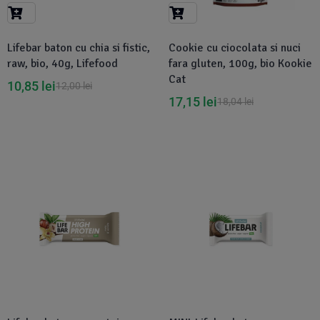
Suplimente Vegetale
(45)
›
👶 Îngrijire Bebe & Copii
Măsline
(14)
(2)
Lifebar baton cu chia si fistic,
Cookie cu ciocolata si nuci
Vitamine & Minerale
(30)
raw, bio, 40g, Lifefood
fara gluten, 100g, bio Kookie
Oțet & Fermentație
›
🧴 Îngrijire Personală
(36)
(411)
Cat
10,85
lei
12,00
lei
17,15
lei
18,04
lei
Super Alimente
›
🐕 Animale de Companie
(5)
(6)
›
🏠 Casa & Lifestyle
(340)
Disponibil in 1-2 zile
Disponibil in 1-2 zile