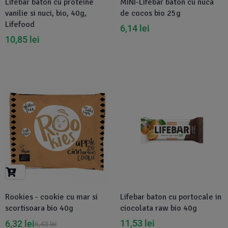
Lifebar baton cu proteine
MINI-Lifebar baton cu nuca
vanilie si nuci, bio, 40g,
de cocos bio 25g
Lifefood
6,14
lei
10,85
lei
-2%
Disponibil in 1-2 zile
Rookies - cookie cu mar si
Lifebar baton cu portocale in
scortisoara bio 40g
ciocolata raw bio 40g
11,53
lei
6,32
lei
6,43
lei