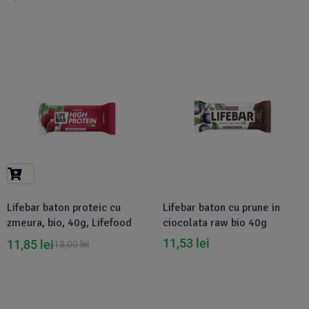
-9%
Disponibil in 1-2 zile
Lifebar baton proteic cu
Lifebar baton cu prune in
zmeura, bio, 40g, Lifefood
ciocolata raw bio 40g
11,53
lei
11,85
lei
13,00
lei