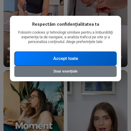
Respectăm confidențialitatea ta
Folosim cookies și tehnologii similare pentru a îmbunătăți
experiența ta de navigare, a analiza traficul pe site și a
personaliza conținutul. Alege preferințele tale:
267
15
198
21
Dacă consumi produse fără gluten,
✨ Am pregătit o budincă delicioasă
Accept toate
pe @biorganica.ro găsești ...
de ovăz și chia cu banane...
Doar esențiale