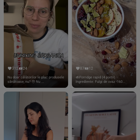
312
24
87
12
Nu doar călătorilor le plac produsele
🥣Porridge rapid (4 portii)
sănătoase, nu? 🥹 Nu ...
Ingrediente: Fulgi de ovaz -160...