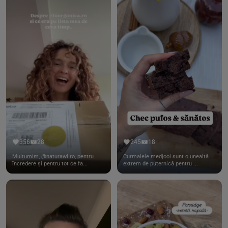
356
28
245
18
Mulțumim, @naturawl.ro, pentru
Curmalele medjool sunt o unealtă
încredere și pentru tot ce fa...
extrem de puternică pentru ...