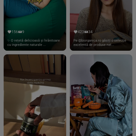
156
9
423
34
✨ O rețetă delicioasă și hrănitoare
Pe @biorganica.ro găsiți o selecție
cu ingrediente naturale ...
excelentă de produse nat...