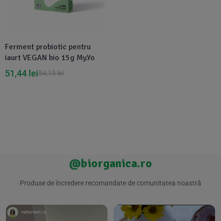
Suplimente Vegetale
(45)
›
👶 Îngrijire Bebe & Copii
Măsline
(14)
(2)
Vitamine & Minerale
(30)
Ferment probiotic pentru
Oțet & Fermentație
›
🧴 Îngrijire Personală
(36)
(411)
iaurt VEGAN bio 15g My.Yo
51,44
lei
54,15
lei
Super Alimente
›
🐕 Animale de Companie
(5)
(6)
›
🏠 Casa & Lifestyle
(340)
@biorganica.ro
Produse de încredere recomandate de comunitatea noastră