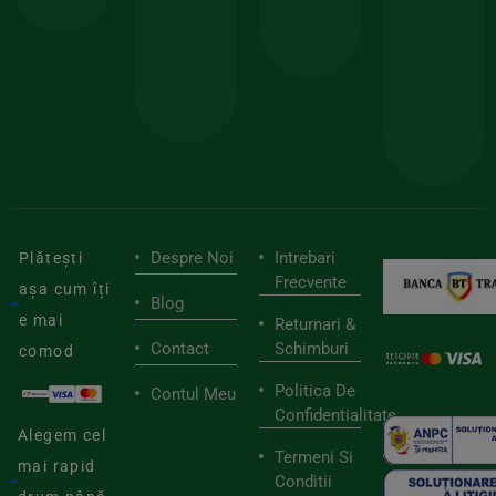
150lei
ate
doar
Foloseste
sele
cu
codul
pen
cei
BIOSTART
stilu
mai
tău
buni
de
furnizori
viaț
săn
Despre Noi
Intrebari
Plătești
Frecvente
așa cum îți
Blog
e mai
Returnari &
Contact
Schimburi
comod
Politica De
Contul Meu
Confidentialitate
Alegem cel
Termeni Si
mai rapid
Conditii