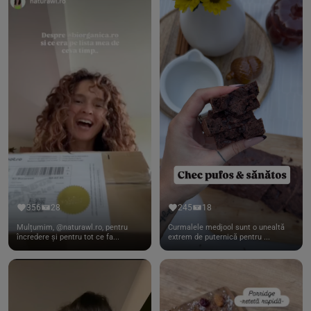
356
28
245
18
Mulțumim, @naturawl.ro, pentru
Curmalele medjool sunt o unealtă
încredere și pentru tot ce fa...
extrem de puternică pentru ...