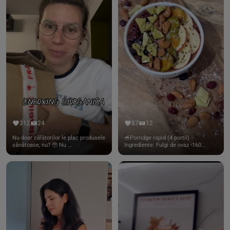
312
24
87
12
Nu doar călătorilor le plac produsele
🥣Porridge rapid (4 portii)
sănătoase, nu? 🥹 Nu ...
Ingrediente: Fulgi de ovaz -160...