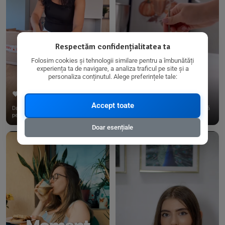
Respectăm confidențialitatea ta
Folosim cookies și tehnologii similare pentru a îmbunătăți
experiența ta de navigare, a analiza traficul pe site și a
personaliza conținutul. Alege preferințele tale:
267
15
198
21
Accept toate
Dacă consumi produse fără gluten,
✨ Am pregătit o budincă delicioasă
pe @biorganica.ro găsești ...
de ovăz și chia cu banane...
Doar esențiale