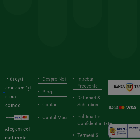
comanda
minima
și
Lucrăm
150lei
ate
doar
Foloseste
sele
cu
codul
pen
cei
BIOSTART
stilu
mai
tău
buni
de
furnizori
viaț
săn
Despre Noi
Intrebari
Plătești
Frecvente
așa cum îți
Blog
e mai
Returnari &
Contact
Schimburi
comod
Politica De
Contul Meu
Confidentialitate
Alegem cel
Termeni Si
mai rapid