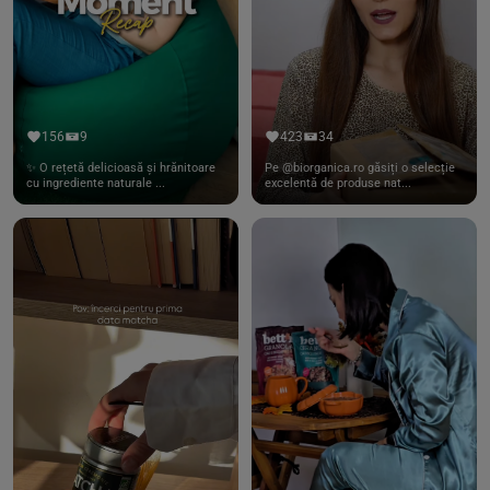
156
9
423
34
✨ O rețetă delicioasă și hrănitoare
Pe @biorganica.ro găsiți o selecție
cu ingrediente naturale ...
excelentă de produse nat...