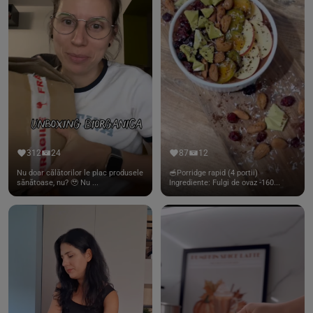
312
24
87
12
Nu doar călătorilor le plac produsele
🥣Porridge rapid (4 portii)
sănătoase, nu? 🥹 Nu ...
Ingrediente: Fulgi de ovaz -160...