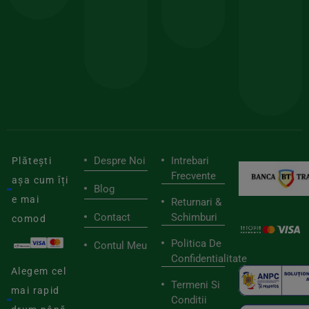
150lei
ate
doar
Foloseste
sele
cu
codul
pen
cei
BIOSTART
stilu
mai
tău
buni
de
furnizori
viaț
săn
Despre Noi
Intrebari
Plătești
Frecvente
așa cum îți
Blog
e mai
Returnari &
Contact
Schimburi
comod
Politica De
Contul Meu
Confidentialitate
Alegem cel
Termeni Si
mai rapid
Conditii