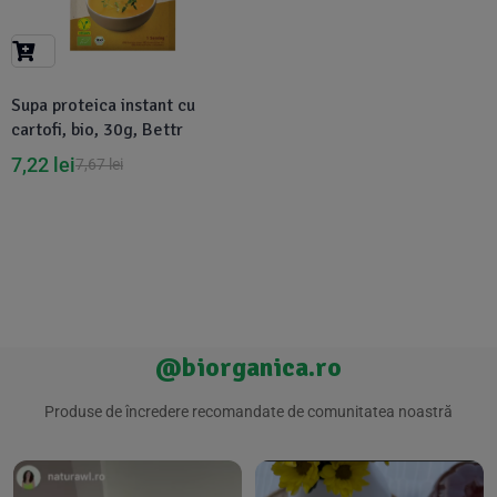
Suplimente Vegetale
(45)
›
👶 Îngrijire Bebe & Copii
Măsline
(14)
(2)
Vitamine & Minerale
(30)
Supa proteica instant cu
Oțet & Fermentație
›
🧴 Îngrijire Personală
(36)
(411)
cartofi, bio, 30g, Bettr
7,22
lei
7,67
lei
Super Alimente
›
🐕 Animale de Companie
(5)
(6)
›
🏠 Casa & Lifestyle
(340)
@biorganica.ro
Produse de încredere recomandate de comunitatea noastră