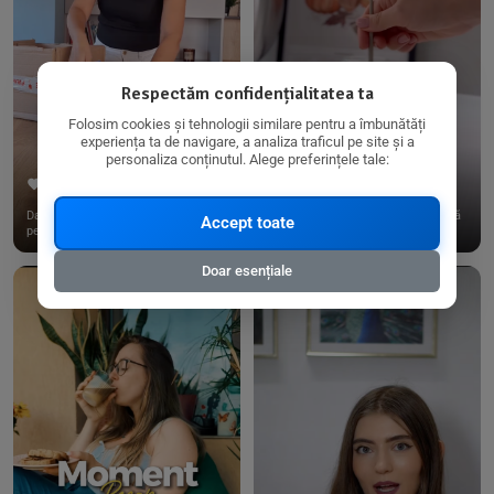
Respectăm confidențialitatea ta
Folosim cookies și tehnologii similare pentru a îmbunătăți
experiența ta de navigare, a analiza traficul pe site și a
personaliza conținutul. Alege preferințele tale:
267
15
198
21
Dacă consumi produse fără gluten,
✨ Am pregătit o budincă delicioasă
Accept toate
pe @biorganica.ro găsești ...
de ovăz și chia cu banane...
Doar esențiale