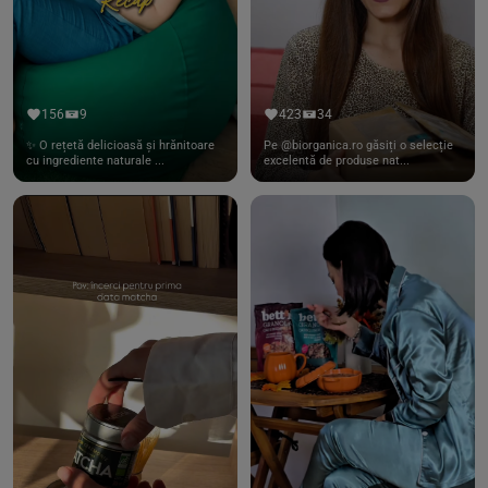
156
9
423
34
✨ O rețetă delicioasă și hrănitoare
Pe @biorganica.ro găsiți o selecție
cu ingrediente naturale ...
excelentă de produse nat...