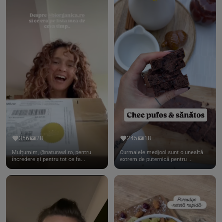
356
28
245
18
Mulțumim, @naturawl.ro, pentru
Curmalele medjool sunt o unealtă
încredere și pentru tot ce fa...
extrem de puternică pentru ...