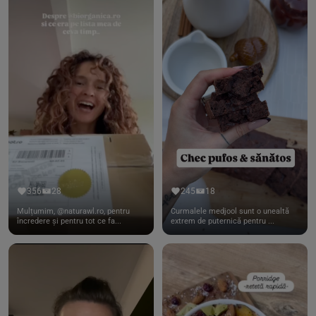
356
28
245
18
Mulțumim, @naturawl.ro, pentru
Curmalele medjool sunt o unealtă
încredere și pentru tot ce fa...
extrem de puternică pentru ...