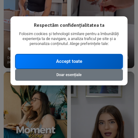
Respectăm confidențialitatea ta
Folosim cookies și tehnologii similare pentru a îmbunătăți
experiența ta de navigare, a analiza traficul pe site și a
personaliza conținutul. Alege preferințele tale:
267
15
198
21
Dacă consumi produse fără gluten,
✨ Am pregătit o budincă delicioasă
Accept toate
pe @biorganica.ro găsești ...
de ovăz și chia cu banane...
Doar esențiale