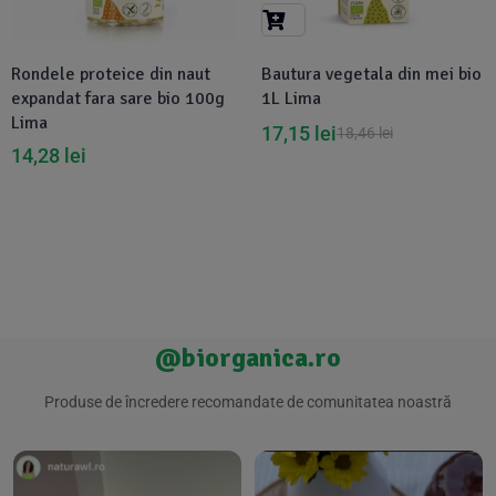
Suplimente Vegetale
(45)
›
👶 Îngrijire Bebe & Copii
Măsline
(14)
(2)
Rondele proteice din naut
Bautura vegetala din mei bio
Vitamine & Minerale
(30)
expandat fara sare bio 100g
1L Lima
Oțet & Fermentație
›
🧴 Îngrijire Personală
(36)
(411)
Lima
17,15
lei
18,46
lei
14,28
lei
Super Alimente
›
🐕 Animale de Companie
(5)
(6)
›
🏠 Casa & Lifestyle
(340)
@biorganica.ro
Produse de încredere recomandate de comunitatea noastră