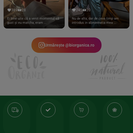
389
28
245
20
Ei bine uite că a venit momentul să
Nu de alta, dar de ceva timp am
gust și eu matcha, eram ...
introdus in alimentatia mea ...
Urmărește @biorganica.ro
Transport
Produse
-35%
10
gratuit
de
la
Or
calitate
prima
valoarea
Cert
comanda
minima
și
Lucrăm
150lei
ate
doar
Foloseste