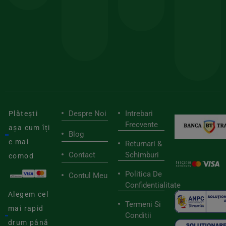
sele
cu
codul
pen
cei
BIOSTART
stilu
mai
tău
buni
de
furnizori
viaț
săn
Despre Noi
Intrebari
Plătești
Frecvente
așa cum îți
Blog
e mai
Returnari &
Contact
Schimburi
comod
Politica De
Contul Meu
Confidentialitate
Alegem cel
Termeni Si
mai rapid
Conditii
drum până