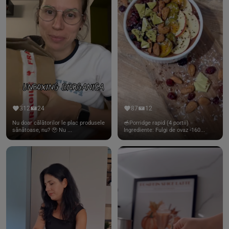
312
24
87
12
Nu doar călătorilor le plac produsele
🥣Porridge rapid (4 portii)
sănătoase, nu? 🥹 Nu ...
Ingrediente: Fulgi de ovaz -160...