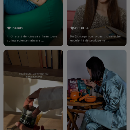
156
9
423
34
✨ O rețetă delicioasă și hrănitoare
Pe @biorganica.ro găsiți o selecție
cu ingrediente naturale ...
excelentă de produse nat...