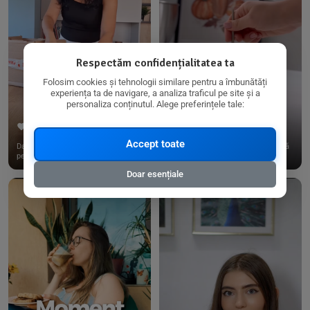
Respectăm confidențialitatea ta
Folosim cookies și tehnologii similare pentru a îmbunătăți
experiența ta de navigare, a analiza traficul pe site și a
personaliza conținutul. Alege preferințele tale:
267
15
198
21
Accept toate
Dacă consumi produse fără gluten,
✨ Am pregătit o budincă delicioasă
pe @biorganica.ro găsești ...
de ovăz și chia cu banane...
Doar esențiale