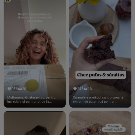
356
28
245
18
Mulțumim, @naturawl.ro, pentru
Curmalele medjool sunt o unealtă
încredere și pentru tot ce fa...
extrem de puternică pentru ...