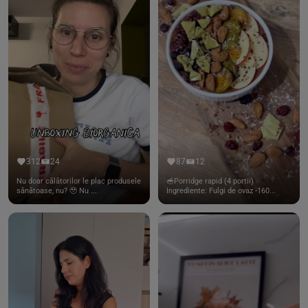
312
24
87
12
Nu doar călătorilor le plac produsele
🥣Porridge rapid (4 portii)
sănătoase, nu? 🥹 Nu ...
Ingrediente: Fulgi de ovaz -160...