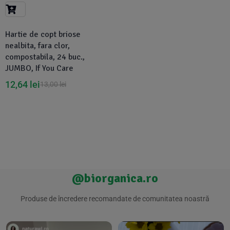
Suplimente Vegetale
(45)
›
👶 Îngrijire Bebe & Copii
Măsline
(14)
(2)
Hartie de copt briose
Vitamine & Minerale
(30)
nealbita, fara clor,
Oțet & Fermentație
›
🧴 Îngrijire Personală
(36)
(411)
compostabila, 24 buc.,
JUMBO, If You Care
Super Alimente
›
🐕 Animale de Companie
12,64
lei
(5)
(6)
13,00
lei
›
🏠 Casa & Lifestyle
(340)
@biorganica.ro
Produse de încredere recomandate de comunitatea noastră