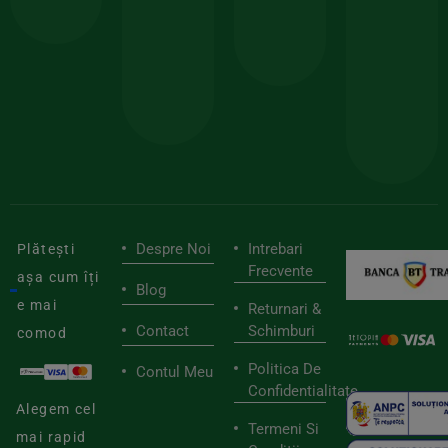
150lei
ate
doar
Foloseste
sele
cu
codul
pen
cei
BIOSTART
stilu
mai
tău
buni
de
furnizori
viaț
săn
Despre Noi
Intrebari
Plătești
Frecvente
așa cum îți
Blog
e mai
Returnari &
Contact
Schimburi
comod
Politica De
Contul Meu
Confidentialitate
Alegem cel
Termeni Si
mai rapid