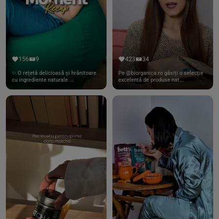
156
9
423
34
✨ O rețetă delicioasă și hrănitoare
Pe @biorganica.ro găsiți o selecție
cu ingrediente naturale ...
excelentă de produse nat...