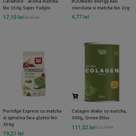
Caramele - aroma matcha
ROObiotic energy ball
bio 150g Super Fudgio
ciocolata si matcha bio 22g
4,77
lei
17,10
lei
18,40
lei
Disponibil in 1-2 zile
-9%
Porridge Express cu matcha
Colagen shake cu matcha,
si spirulina fara gluten bio
300g, Green Bliss
350g
111,52
lei
122,79
lei
19,21
lei