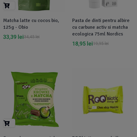
Suplimente Vegetale
(45)
›
👶 Îngrijire Bebe & Copii
Măsline
(14)
(2)
Matcha latte cu cocos bio,
Pasta de dinti pentru albire
Vitamine & Minerale
(30)
125g - Obio
cu carbune activ si matcha
Oțet & Fermentație
›
🧴 Îngrijire Personală
(36)
(411)
ecologica 75ml Nordics
33,39
lei
34,45
lei
18,95
lei
19,95
lei
Super Alimente
›
🐕 Animale de Companie
(5)
(6)
›
🏠 Casa & Lifestyle
(340)
-7%
Disponibil in 1-2 zile