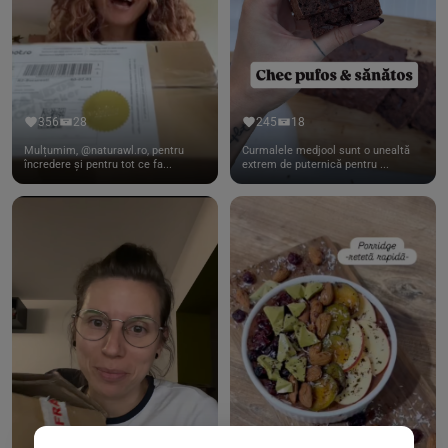
356
28
245
18
Mulțumim, @naturawl.ro, pentru
Curmalele medjool sunt o unealtă
încredere și pentru tot ce fa...
extrem de puternică pentru ...