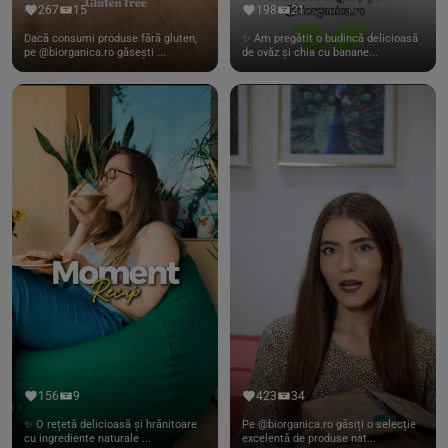
267
15
198
21
Dacă consumi produse fără gluten,
✨ Am pregătit o budincă delicioasă
pe @biorganica.ro găsești ...
de ovăz și chia cu banane...
156
9
423
34
✨ O rețetă delicioasă și hrănitoare
Pe @biorganica.ro găsiți o selecție
cu ingrediente naturale ...
excelentă de produse nat...