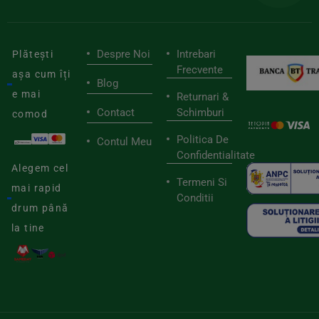
Despre Noi
Intrebari
Plătești
Frecvente
așa cum îți
Blog
e mai
Returnari &
Contact
Schimburi
comod
Politica De
Contul Meu
Confidentialitate
Alegem cel
Termeni Si
mai rapid
Conditii
drum până
la tine