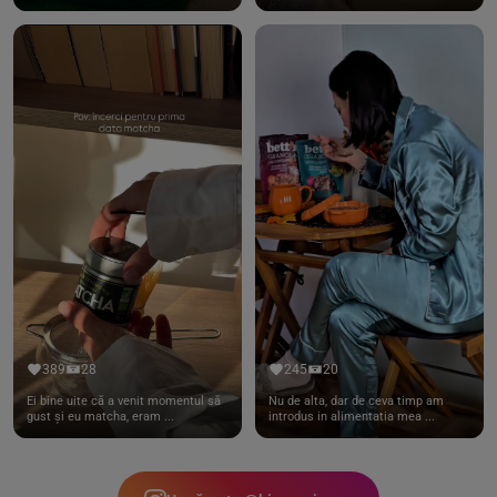
389
28
245
20
Ei bine uite că a venit momentul să
Nu de alta, dar de ceva timp am
gust și eu matcha, eram ...
introdus in alimentatia mea ...