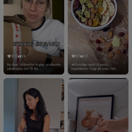
312
24
87
12
Nu doar călătorilor le plac produsele
🥣Porridge rapid (4 portii)
sănătoase, nu? 🥹 Nu ...
Ingrediente: Fulgi de ovaz -160...