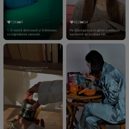
156
9
423
34
✨ O rețetă delicioasă și hrănitoare
Pe @biorganica.ro găsiți o selecție
cu ingrediente naturale ...
excelentă de produse nat...