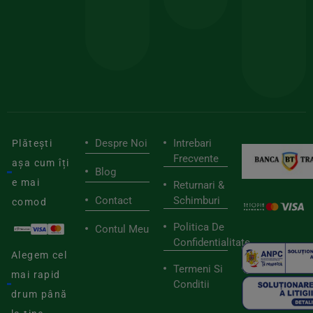
pen
cei
BIOSTART
stilu
mai
tău
buni
de
furnizori
viaț
săn
Despre Noi
Intrebari
Plătești
Frecvente
așa cum îți
Blog
e mai
Returnari &
Contact
Schimburi
comod
Politica De
Contul Meu
Confidentialitate
Alegem cel
Termeni Si
mai rapid
Conditii
drum până