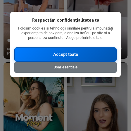
Respectăm confidențialitatea ta
Folosim cookies și tehnologii similare pentru a îmbunătăți
experiența ta de navigare, a analiza traficul pe site și a
personaliza conținutul. Alege preferințele tale:
267
15
198
21
Dacă consumi produse fără gluten,
✨ Am pregătit o budincă delicioasă
pe @biorganica.ro găsești ...
de ovăz și chia cu banane...
Accept toate
Doar esențiale