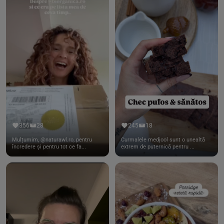
356
28
245
18
Mulțumim, @naturawl.ro, pentru
Curmalele medjool sunt o unealtă
încredere și pentru tot ce fa...
extrem de puternică pentru ...