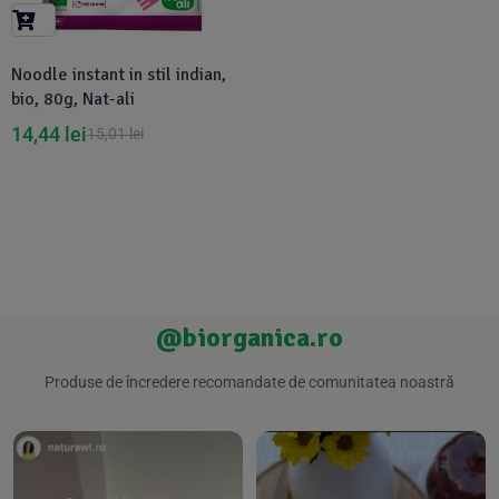
Suplimente Vegetale
(45)
›
👶 Îngrijire Bebe & Copii
Măsline
(14)
(2)
Noodle instant in stil indian,
Vitamine & Minerale
(30)
bio, 80g, Nat-ali
Oțet & Fermentație
›
🧴 Îngrijire Personală
(36)
(411)
14,44
lei
15,01
lei
Super Alimente
›
🐕 Animale de Companie
(5)
(6)
›
🏠 Casa & Lifestyle
(340)
@biorganica.ro
Produse de încredere recomandate de comunitatea noastră