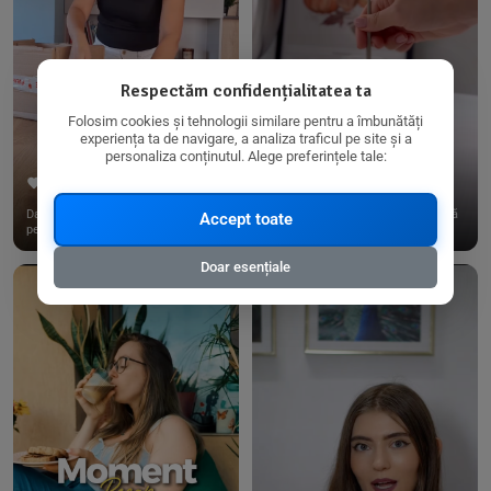
Respectăm confidențialitatea ta
Folosim cookies și tehnologii similare pentru a îmbunătăți
experiența ta de navigare, a analiza traficul pe site și a
personaliza conținutul. Alege preferințele tale:
267
15
198
21
Dacă consumi produse fără gluten,
✨ Am pregătit o budincă delicioasă
Accept toate
pe @biorganica.ro găsești ...
de ovăz și chia cu banane...
Doar esențiale