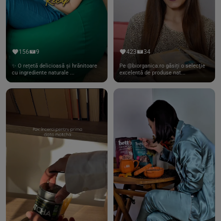
156
9
423
34
✨ O rețetă delicioasă și hrănitoare
Pe @biorganica.ro găsiți o selecție
cu ingrediente naturale ...
excelentă de produse nat...