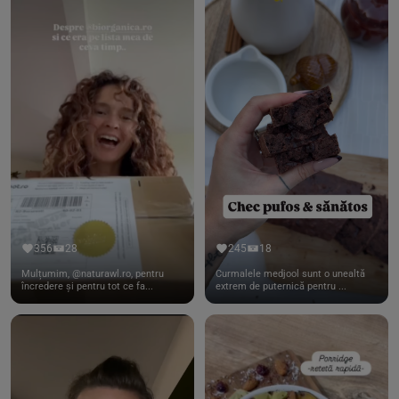
356
28
245
18
Mulțumim, @naturawl.ro, pentru
Curmalele medjool sunt o unealtă
încredere și pentru tot ce fa...
extrem de puternică pentru ...