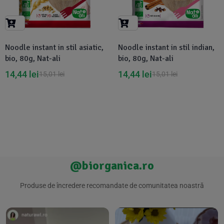
Suplimente Vegetale
(45)
›
👶 Îngrijire Bebe & Copii
Măsline
(14)
(2)
Vitamine & Minerale
(30)
Noodle instant in stil asiatic,
Noodle instant in stil indian,
Oțet & Fermentație
›
🧴 Îngrijire Personală
(36)
(411)
bio, 80g, Nat-ali
bio, 80g, Nat-ali
14,44
lei
14,44
lei
15,01
lei
15,01
lei
Super Alimente
›
🐕 Animale de Companie
(5)
(6)
›
🏠 Casa & Lifestyle
(340)
@biorganica.ro
Produse de încredere recomandate de comunitatea noastră