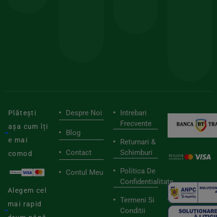
150lei
ate
doar
Foloseste
sele
cu
codul
pen
cei
BIOSTART
stilu
mai
tău
buni
de
furnizori
viaț
săn
Despre Noi
Intrebari
Plătești
Frecvente
așa cum îți
Blog
e mai
Returnari &
Contact
Schimburi
comod
Politica De
Contul Meu
Confidentialitate
Alegem cel
Termeni Si
mai rapid
Conditii