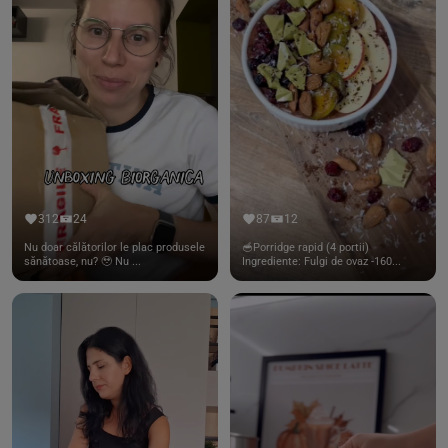
312
24
87
12
Nu doar călătorilor le plac produsele
🥣Porridge rapid (4 portii)
sănătoase, nu? 🥹 Nu ...
Ingrediente: Fulgi de ovaz -160...