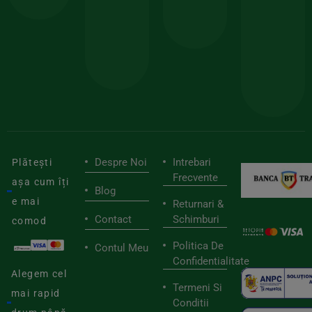
150lei
ate
doar
Foloseste
sele
cu
codul
pen
cei
BIOSTART
stilu
mai
tău
buni
de
furnizori
viaț
săn
Despre Noi
Intrebari
Plătești
Frecvente
așa cum îți
Blog
e mai
Returnari &
Contact
Schimburi
comod
Politica De
Contul Meu
Confidentialitate
Alegem cel
Termeni Si
mai rapid
Conditii