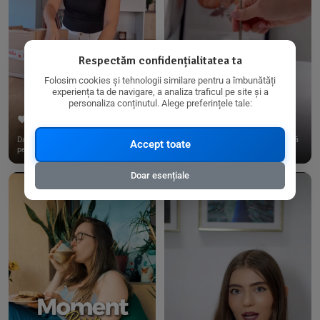
Respectăm confidențialitatea ta
Folosim cookies și tehnologii similare pentru a îmbunătăți
experiența ta de navigare, a analiza traficul pe site și a
personaliza conținutul. Alege preferințele tale:
267
15
198
21
Dacă consumi produse fără gluten,
✨ Am pregătit o budincă delicioasă
Accept toate
pe @biorganica.ro găsești ...
de ovăz și chia cu banane...
Doar esențiale