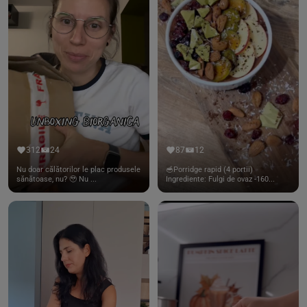
312
24
87
12
Nu doar călătorilor le plac produsele
🥣Porridge rapid (4 portii)
sănătoase, nu? 🥹 Nu ...
Ingrediente: Fulgi de ovaz -160...