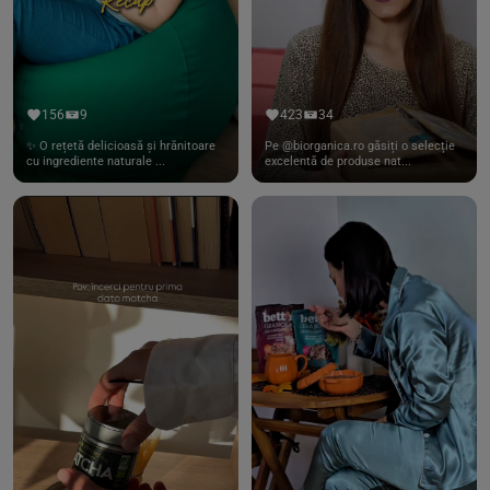
156
9
423
34
✨ O rețetă delicioasă și hrănitoare
Pe @biorganica.ro găsiți o selecție
cu ingrediente naturale ...
excelentă de produse nat...