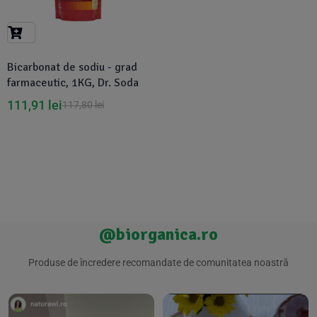
Suplimente Vegetale
(45)
›
👶 Îngrijire Bebe & Copii
Măsline
(14)
(2)
Vitamine & Minerale
(30)
Bicarbonat de sodiu - grad
Oțet & Fermentație
›
🧴 Îngrijire Personală
(36)
(411)
farmaceutic, 1KG, Dr. Soda
111,91
lei
117,80
lei
Super Alimente
›
🐕 Animale de Companie
(5)
(6)
›
🏠 Casa & Lifestyle
(340)
@biorganica.ro
Produse de încredere recomandate de comunitatea noastră