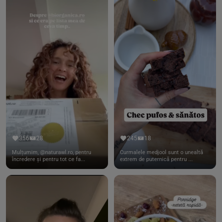
356
28
245
18
Mulțumim, @naturawl.ro, pentru
Curmalele medjool sunt o unealtă
încredere și pentru tot ce fa...
extrem de puternică pentru ...