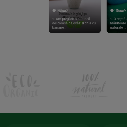
Hari Tea
(9)
198
21
156
9
Higher Living
(10)
✨ Am pregătit o budincă
✨ O rețetă 
delicioasă de ovăz și chia cu
hrănitoare 
Hoyer
(20)
banane...
naturale ...
If You Care
(27)
Isha
(56)
Kanne Brottrunk
(1)
Kluuk
(6)
Kombucha Life
(8)
Kookie Cat
(13)
Kulau
(4)
Lexen
(1)
Lifefood
(39)
Lima
(69)