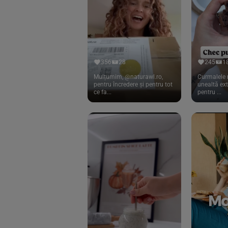
Cook
(83)
Davert
(15)
Dennree
(77)
Dr. Goerg
(19)
356
28
245
1
Dr.Soda
(13)
Mulțumim, @naturawl.ro,
Curmalele 
pentru încredere și pentru tot
unealtă ex
ce fa...
pentru ...
Dragon Superfoods
(75)
ECOS
(13)
Eliah Sahil
(41)
Florasca
(1)
Frudada
(4)
Germline
(37)
Green Bliss
(23)
GreenOrganics
(17)