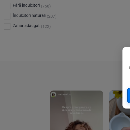
Bio Planete
(13)
Vitamina D
Fără îndulcitori
(5)
(758)
Bio Today
(21)
Îndulcitori naturali
(207)
Bioca
(4)
Zahăr adăugat
(122)
Bioenergie
(6)
Biolu
(59)
RESETEAZA FILTRELE
Biona
(201)
Biopuro
(25)
Biorganik
(8)
Birkengold
(34)
Bonsan
(1)
Chicza
(4)
Clarification
(5)
Cloud Nine Factory
(5)