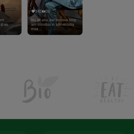
245
20
nit
Nu de alta, dar de ceva timp
și eu
am introdus in alimentatia
mea ...