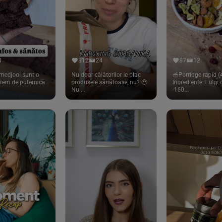
8
312
24
87
12
medjool sunt o
Nu doar călătorilor le plac
🥣Porridge rapid (4
trem de puternică
produsele sănătoase, nu? 🥹
Ingrediente: Fulgi
Nu ...
-160...