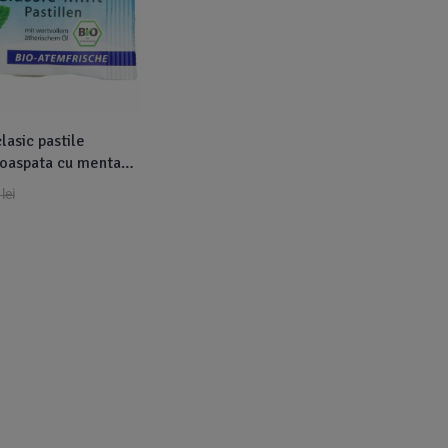
lasic pastile
roaspata cu menta
2
lei