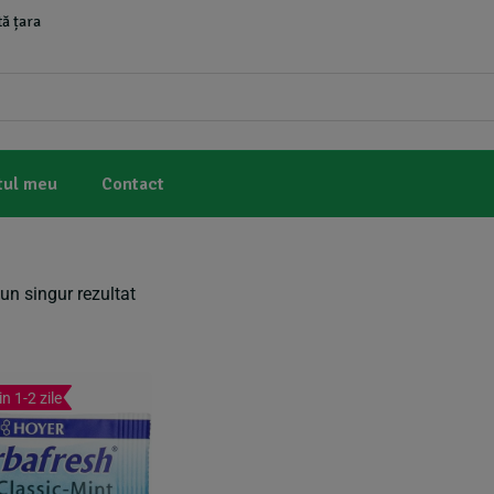
ă țara
tul meu
Contact
un singur rezultat
in 1-2 zile