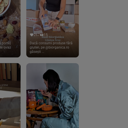
267
15
 portii)
Dacă consumi produse fără
 de ovaz
gluten, pe @biorganica.ro
găsești ...