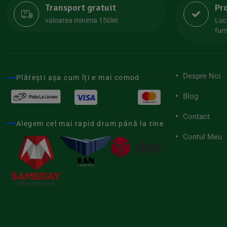
Transport gratuit
Pr
Lipolife
(13)
valoarea minima 150lei
Luc
Lotao
furn
(13)
Mamuko
(24)
Marchesato
(19)
Despre Noi
Plătești așa cum îți e mai comod
Me Luna
(4)
Blog
Medihemp
(16)
Contact
Meybona
(17)
Alegem cel mai rapid drum până la tine
Mix Brands
Contul Meu
(5)
Morel et Le Chantoux
(22)
Mr.Soda
(7)
My.Yo
(3)
Nat-ali
(71)
Naturgold
(2)