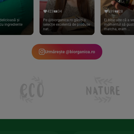
423
34
389
28
delicioasă și
Pe @biorganica.ro găsiți o
Ei bine uite că a ve
cu ingrediente
selecție excelentă de produse
momentul să gust 
nat...
matcha, eram ...
Urmărește @biorganica.ro