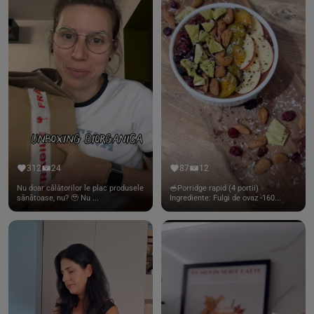
312
24
87
12
Nu doar călătorilor le plac produsele
🥣Porridge rapid (4 portii)
sănătoase, nu? 🥹 Nu ...
Ingrediente: Fulgi de ovaz -160...