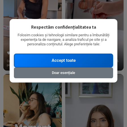
Respectăm confidențialitatea ta
Folosim cookies și tehnologii similare pentru a îmbunătăți
experiența ta de navigare, a analiza traficul pe site și a
personaliza conținutul. Alege preferințele tale:
267
15
198
21
Accept toate
Dacă consumi produse fără gluten,
✨ Am pregătit o budincă delicioasă
pe @biorganica.ro găsești ...
de ovăz și chia cu banane...
Doar esențiale