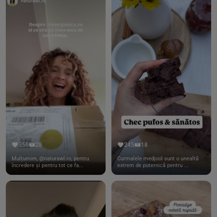
356
28
245
18
Mulțumim, @naturawl.ro, pentru
Curmalele medjool sunt o unealtă
încredere și pentru tot ce fa...
extrem de puternică pentru ...