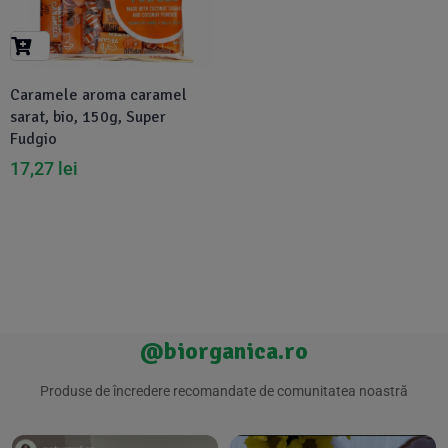
Suplimente Vegetale
(45)
›
👶 Îngrijire Bebe & Copii
Măsline
(14)
(2)
Vitamine & Minerale
(30)
Caramele aroma caramel
Oțet & Fermentație
›
🧴 Îngrijire Personală
(36)
(411)
sarat, bio, 150g, Super
Fudgio
Super Alimente
›
🐕 Animale de Companie
(5)
(6)
17,27
lei
›
🏠 Casa & Lifestyle
(340)
@biorganica.ro
Produse de încredere recomandate de comunitatea noastră