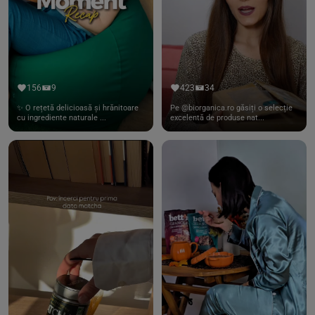
156
9
423
34
✨ O rețetă delicioasă și hrănitoare
Pe @biorganica.ro găsiți o selecție
cu ingrediente naturale ...
excelentă de produse nat...