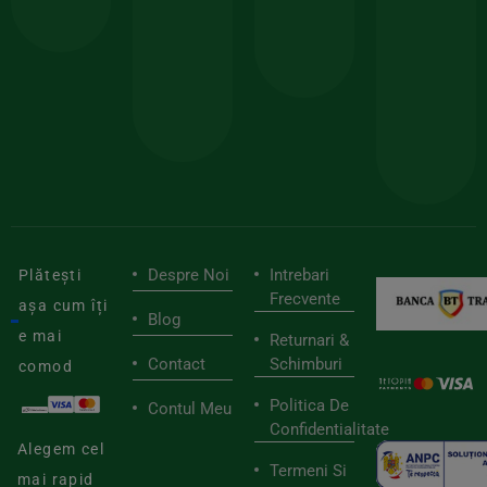
comanda
minima
și
Lucrăm
150lei
ate
doar
Foloseste
sele
cu
codul
pen
cei
BIOSTART
stilu
mai
tău
buni
de
furnizori
viaț
săn
Despre Noi
Intrebari
Plătești
Frecvente
așa cum îți
Blog
e mai
Returnari &
Contact
Schimburi
comod
Politica De
Contul Meu
Confidentialitate
Alegem cel
Termeni Si
mai rapid