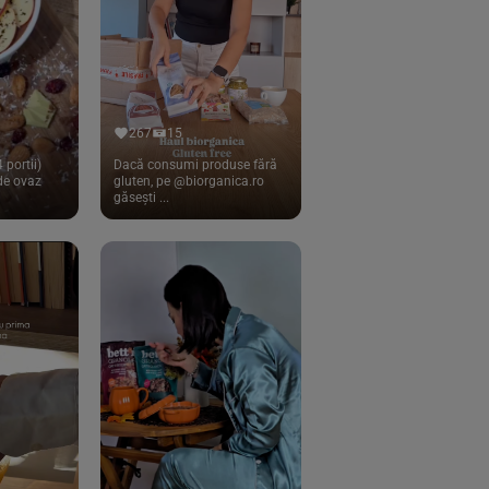
267
15
 portii)
Dacă consumi produse fără
 de ovaz
gluten, pe @biorganica.ro
găsești ...