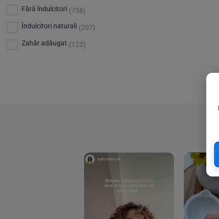
Bio Planete
(13)
Vitamina D
Fără îndulcitori
(5)
(758)
Bio Today
(21)
Îndulcitori naturali
(207)
Bioca
(4)
Zahăr adăugat
(122)
Bioenergie
(6)
Biolu
(59)
RESETEAZA FILTRELE
Biona
(201)
Biopuro
(25)
Biorganik
(8)
Birkengold
(34)
Bonsan
(1)
Chicza
(4)
Clarification
(5)
Cloud Nine Factory
(5)