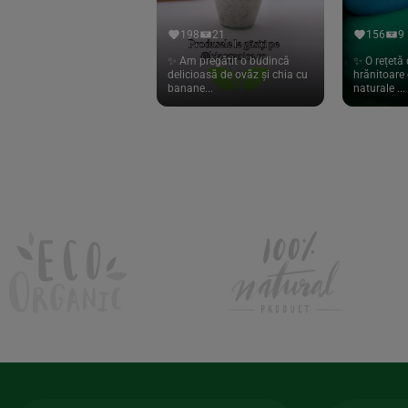
Hari Tea
(9)
198
21
156
9
Higher Living
(10)
✨ Am pregătit o budincă
✨ O rețetă 
delicioasă de ovăz și chia cu
hrănitoare 
Hoyer
(20)
banane...
naturale ...
If You Care
(27)
Isha
(56)
Kanne Brottrunk
(1)
Kluuk
(6)
Kombucha Life
(8)
Kookie Cat
(13)
Kulau
(4)
Lexen
(1)
Lifefood
(39)
Lima
(69)