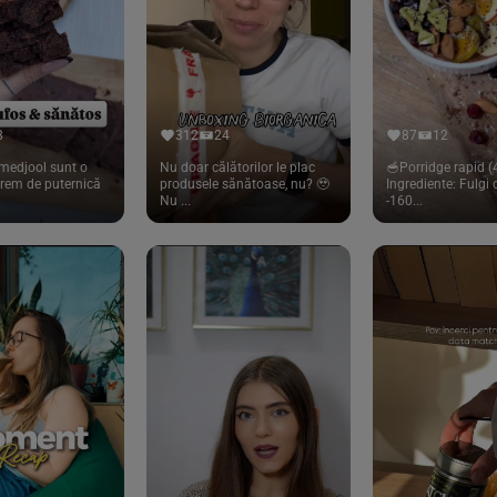
8
312
24
87
12
medjool sunt o
Nu doar călătorilor le plac
🥣Porridge rapid (4
trem de puternică
produsele sănătoase, nu? 🥹
Ingrediente: Fulgi
Nu ...
-160...