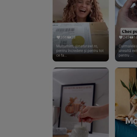
Cook
(83)
Davert
(15)
Dennree
(77)
Dr. Goerg
(19)
356
28
245
1
Dr.Soda
(13)
Mulțumim, @naturawl.ro,
Curmalele 
pentru încredere și pentru tot
unealtă ex
ce fa...
pentru ...
Dragon Superfoods
(75)
ECOS
(13)
Eliah Sahil
(41)
Florasca
(1)
Frudada
(4)
Germline
(37)
Green Bliss
(23)
GreenOrganics
(17)