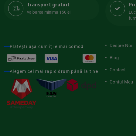
Transport gratuit
Pr
Lipolife
(13)
valoarea minima 150lei
Luc
Lotao
furn
(13)
Mamuko
(24)
Marchesato
(19)
Despre Noi
Plătești așa cum îți e mai comod
Me Luna
(4)
Blog
Medihemp
(16)
Contact
Meybona
Alegem cel mai rapid drum până la tine
(17)
Mix Brands
Contul Meu
(5)
Morel et Le Chantoux
(22)
Mr.Soda
(7)
My.Yo
(3)
Nat-ali
(71)
Naturgold
(2)