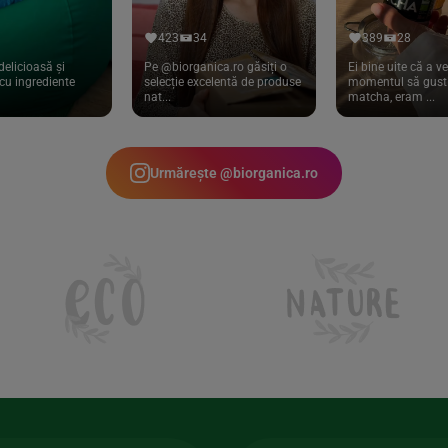
423
34
389
28
delicioasă și
Pe @biorganica.ro găsiți o
Ei bine uite că a ve
cu ingrediente
selecție excelentă de produse
momentul să gust 
nat...
matcha, eram ...
Urmărește @biorganica.ro