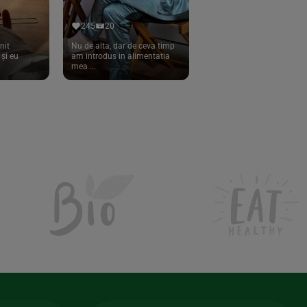
245
20
nit
Nu de alta, dar de ceva timp
și eu
am introdus in alimentatia
mea ...