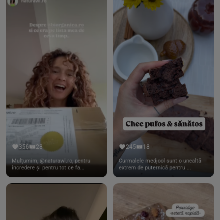
356
28
245
18
Mulțumim, @naturawl.ro, pentru
Curmalele medjool sunt o unealtă
încredere și pentru tot ce fa...
extrem de puternică pentru ...