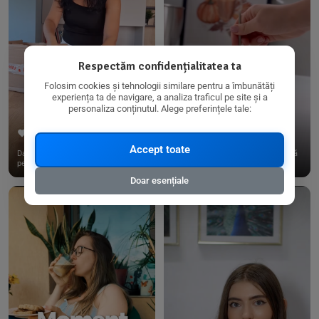
Respectăm confidențialitatea ta
Folosim cookies și tehnologii similare pentru a îmbunătăți
experiența ta de navigare, a analiza traficul pe site și a
personaliza conținutul. Alege preferințele tale:
267
15
198
21
Accept toate
Dacă consumi produse fără gluten,
✨ Am pregătit o budincă delicioasă
pe @biorganica.ro găsești ...
de ovăz și chia cu banane...
Doar esențiale