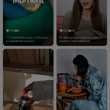
156
9
423
34
✨ O rețetă delicioasă și hrănitoare
Pe @biorganica.ro găsiți o selecție
cu ingrediente naturale ...
excelentă de produse nat...