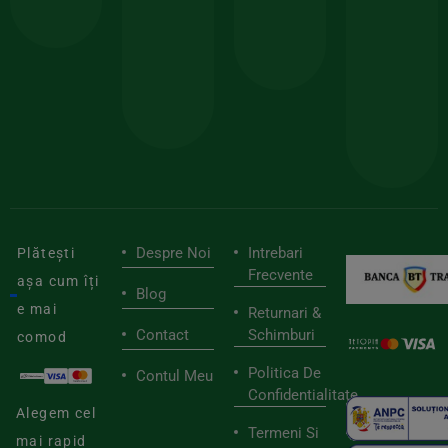
comanda
minima
și
Lucrăm
150lei
ate
doar
Foloseste
sele
cu
codul
pen
cei
BIOSTART
stilu
mai
tău
buni
de
furnizori
viaț
săn
Despre Noi
Intrebari
Plătești
Frecvente
așa cum îți
Blog
e mai
Returnari &
Contact
Schimburi
comod
Politica De
Contul Meu
Confidentialitate
Alegem cel
Termeni Si
mai rapid