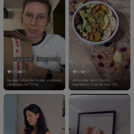
312
24
87
12
Nu doar călătorilor le plac produsele
🥣Porridge rapid (4 portii)
sănătoase, nu? 🥹 Nu ...
Ingrediente: Fulgi de ovaz -160...