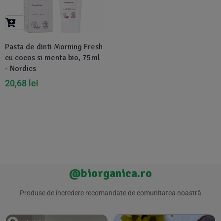
Suplimente Vegetale
(45)
›
👶 Îngrijire Bebe & Copii
Măsline
(14)
(2)
Vitamine & Minerale
(30)
Pasta de dinti Morning Fresh
Oțet & Fermentație
›
🧴 Îngrijire Personală
(36)
(411)
cu cocos si menta bio, 75ml
- Nordics
Super Alimente
›
🐕 Animale de Companie
(5)
(6)
20,68
lei
›
🏠 Casa & Lifestyle
(340)
@biorganica.ro
Produse de încredere recomandate de comunitatea noastră