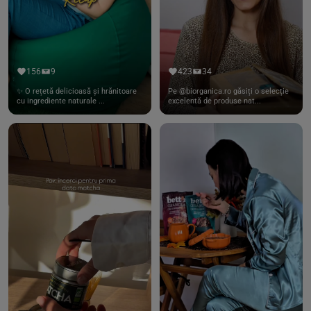
156
9
423
34
✨ O rețetă delicioasă și hrănitoare
Pe @biorganica.ro găsiți o selecție
cu ingrediente naturale ...
excelentă de produse nat...