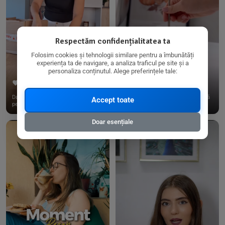
Respectăm confidențialitatea ta
Folosim cookies și tehnologii similare pentru a îmbunătăți
experiența ta de navigare, a analiza traficul pe site și a
personaliza conținutul. Alege preferințele tale:
267
15
198
21
Dacă consumi produse fără gluten,
✨ Am pregătit o budincă delicioasă
Accept toate
pe @biorganica.ro găsești ...
de ovăz și chia cu banane...
Doar esențiale