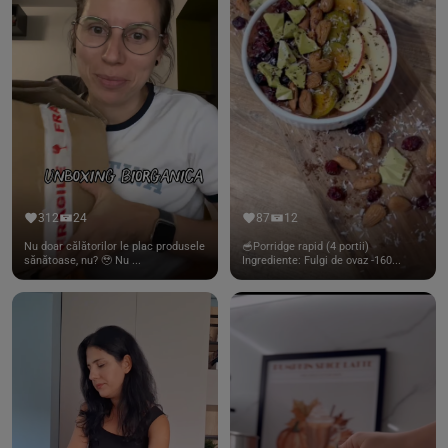
312
24
87
12
Nu doar călătorilor le plac produsele
🥣Porridge rapid (4 portii)
sănătoase, nu? 🥹 Nu ...
Ingrediente: Fulgi de ovaz -160...