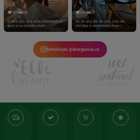
389
28
245
20
Ei bine uite că a venit momentul să
Nu de alta, dar de ceva timp am
gust și eu matcha, eram ...
introdus in alimentatia mea ...
Urmărește @biorganica.ro
Transport
Produse
-35%
10
gratuit
de
la
Or
calitate
prima
valoarea
Cert
comanda
minima
și
Lucrăm