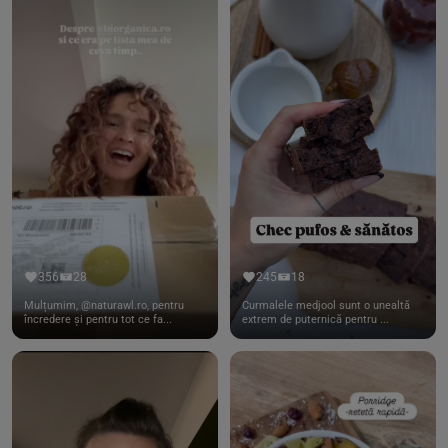
356
28
245
18
Mulțumim, @naturawl.ro, pentru
Curmalele medjool sunt o unealtă
încredere și pentru tot ce fa...
extrem de puternică pentru ...