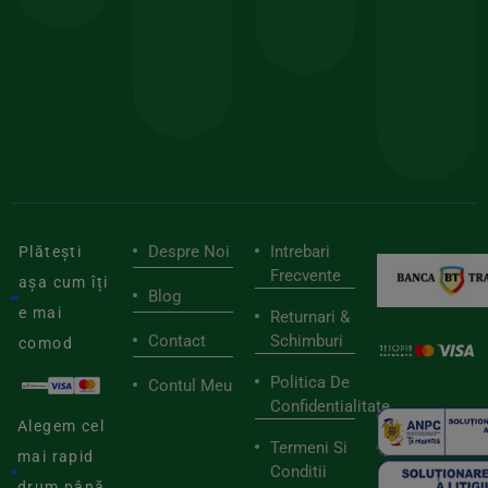
150lei
ate
doar
Foloseste
sele
cu
codul
pen
cei
BIOSTART
stilu
mai
tău
buni
de
furnizori
viaț
săn
Despre Noi
Intrebari
Plătești
Frecvente
așa cum îți
Blog
e mai
Returnari &
Contact
Schimburi
comod
Politica De
Contul Meu
Confidentialitate
Alegem cel
Termeni Si
mai rapid
Conditii
drum până