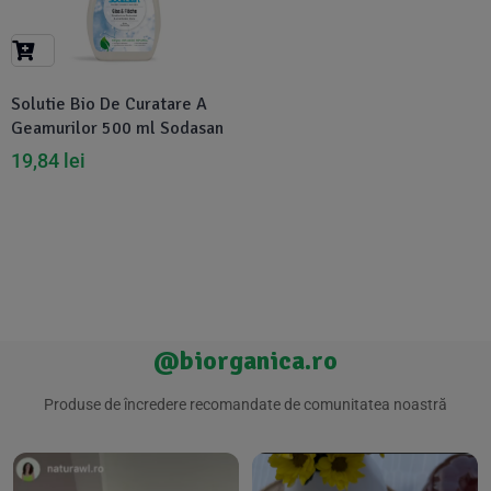
Suplimente Vegetale
(45)
›
👶 Îngrijire Bebe & Copii
Măsline
(14)
(2)
Vitamine & Minerale
(30)
Solutie Bio De Curatare A
Oțet & Fermentație
›
🧴 Îngrijire Personală
(36)
(411)
Geamurilor 500 ml Sodasan
19,84
lei
Super Alimente
›
🐕 Animale de Companie
(5)
(6)
›
🏠 Casa & Lifestyle
(340)
@biorganica.ro
Produse de încredere recomandate de comunitatea noastră