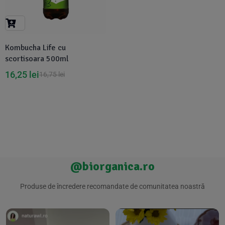
Suplimente Vegetale
(45)
›
👶 Îngrijire Bebe & Copii
Măsline
(14)
(2)
Vitamine & Minerale
(30)
Kombucha Life cu
Oțet & Fermentație
›
🧴 Îngrijire Personală
(36)
(411)
scortisoara 500ml
16,25
lei
16,75
lei
Super Alimente
›
🐕 Animale de Companie
(5)
(6)
›
🏠 Casa & Lifestyle
(340)
@biorganica.ro
Produse de încredere recomandate de comunitatea noastră