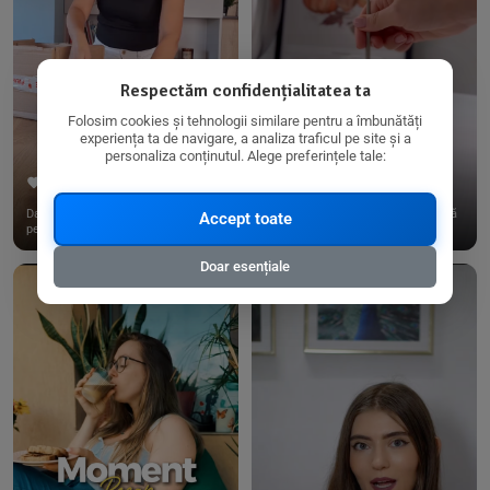
Respectăm confidențialitatea ta
Folosim cookies și tehnologii similare pentru a îmbunătăți
experiența ta de navigare, a analiza traficul pe site și a
personaliza conținutul. Alege preferințele tale:
267
15
198
21
Dacă consumi produse fără gluten,
✨ Am pregătit o budincă delicioasă
Accept toate
pe @biorganica.ro găsești ...
de ovăz și chia cu banane...
Doar esențiale