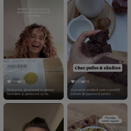
356
28
245
18
Mulțumim, @naturawl.ro, pentru
Curmalele medjool sunt o unealtă
încredere și pentru tot ce fa...
extrem de puternică pentru ...