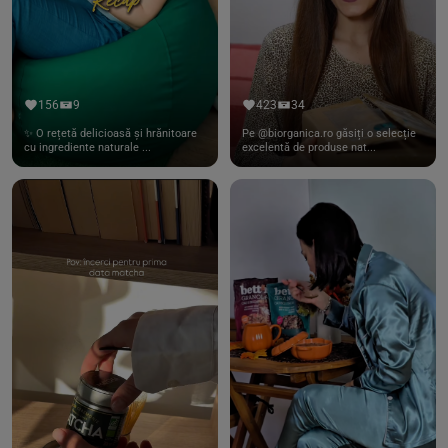
156
9
423
34
✨ O rețetă delicioasă și hrănitoare
Pe @biorganica.ro găsiți o selecție
cu ingrediente naturale ...
excelentă de produse nat...