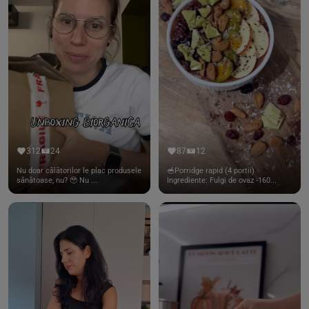
312
24
87
12
Nu doar călătorilor le plac produsele
🥣Porridge rapid (4 portii)
sănătoase, nu? 🥹 Nu ...
Ingrediente: Fulgi de ovaz -160...