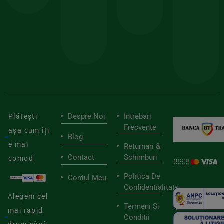
150lei
ate
doar
Foloseste
sele
cu
codul
pen
cei
BIOSTART
stilu
mai
tău
buni
de
furnizori
viaț
săn
Despre Noi
Intrebari
Plătești
Frecvente
așa cum îți
Blog
e mai
Returnari &
Contact
Schimburi
comod
Politica De
Contul Meu
Confidentialitate
Alegem cel
Termeni Si
mai rapid
Conditii