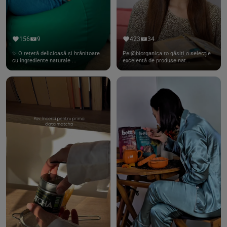
156
9
423
34
✨ O rețetă delicioasă și hrănitoare
Pe @biorganica.ro găsiți o selecție
cu ingrediente naturale ...
excelentă de produse nat...