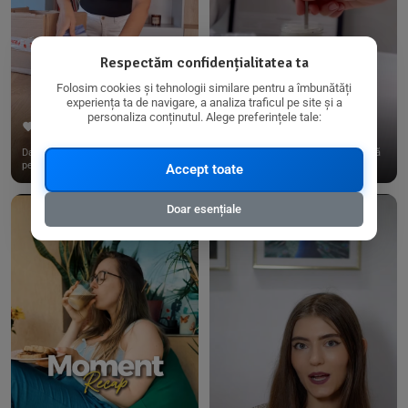
Respectăm confidențialitatea ta
Folosim cookies și tehnologii similare pentru a îmbunătăți
experiența ta de navigare, a analiza traficul pe site și a
personaliza conținutul. Alege preferințele tale:
267
15
198
21
Dacă consumi produse fără gluten,
✨ Am pregătit o budincă delicioasă
pe @biorganica.ro găsești ...
de ovăz și chia cu banane...
Accept toate
Doar esențiale