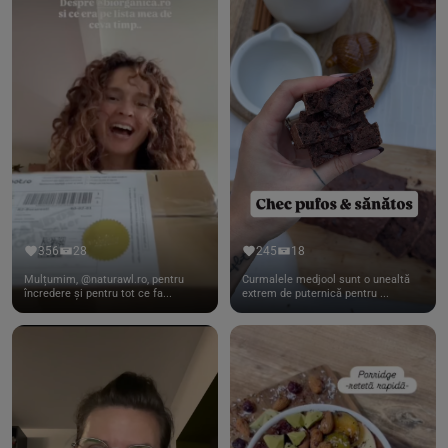
356
28
245
18
Mulțumim, @naturawl.ro, pentru
Curmalele medjool sunt o unealtă
încredere și pentru tot ce fa...
extrem de puternică pentru ...