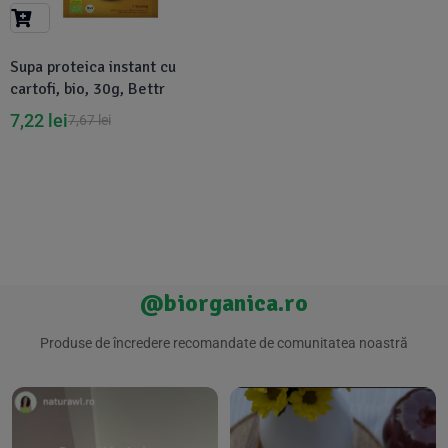
Suplimente Vegetale
(45)
›
👶 Îngrijire Bebe & Copii
Măsline
(14)
(2)
Supa proteica instant cu
Vitamine & Minerale
(30)
cartofi, bio, 30g, Bettr
Oțet & Fermentație
›
🧴 Îngrijire Personală
(36)
(411)
7,22
lei
7,67
lei
Super Alimente
›
🐕 Animale de Companie
(5)
(6)
›
🏠 Casa & Lifestyle
(340)
@biorganica.ro
Produse de încredere recomandate de comunitatea noastră