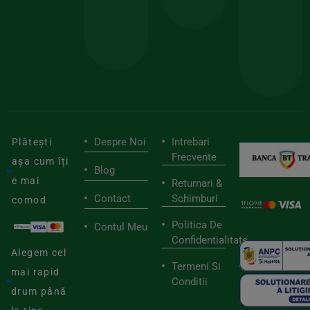
pen
cei
BIOSTART
stilu
mai
tău
buni
de
furnizori
viaț
săn
Despre Noi
Intrebari
Plătești
Frecvente
așa cum îți
Blog
e mai
Returnari &
Contact
Schimburi
comod
Politica De
Contul Meu
Confidentialitate
Alegem cel
Termeni Si
mai rapid
Conditii
drum până