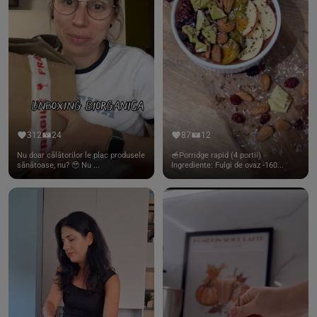
312
24
87
12
Nu doar călătorilor le plac produsele
🥣Porridge rapid (4 portii)
sănătoase, nu? 🥹 Nu ...
Ingrediente: Fulgi de ovaz -160...