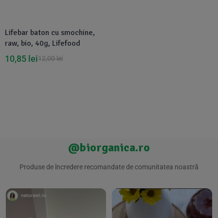
Suplimente Vegetale
(45)
›
👶 Îngrijire Bebe & Copii
Măsline
(14)
(2)
Lifebar baton cu smochine,
Vitamine & Minerale
(30)
raw, bio, 40g, Lifefood
Oțet & Fermentație
›
🧴 Îngrijire Personală
(36)
(411)
10,85
lei
12,00
lei
Super Alimente
›
🐕 Animale de Companie
(5)
(6)
›
🏠 Casa & Lifestyle
(340)
@biorganica.ro
Produse de încredere recomandate de comunitatea noastră