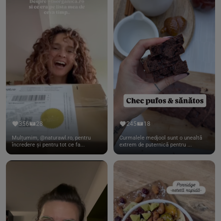
356
28
245
18
Mulțumim, @naturawl.ro, pentru
Curmalele medjool sunt o unealtă
încredere și pentru tot ce fa...
extrem de puternică pentru ...