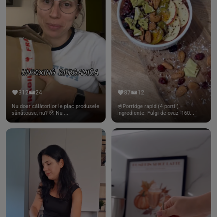
312
24
87
12
Nu doar călătorilor le plac produsele
🥣Porridge rapid (4 portii)
sănătoase, nu? 🥹 Nu ...
Ingrediente: Fulgi de ovaz -160...