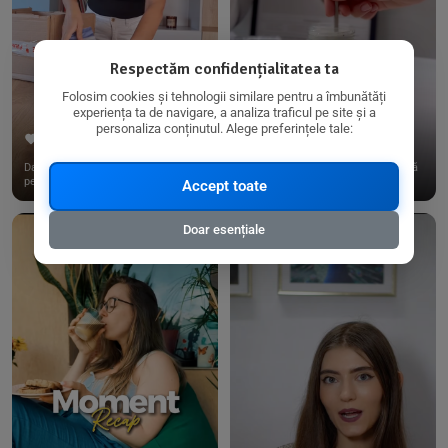
Respectăm confidențialitatea ta
Folosim cookies și tehnologii similare pentru a îmbunătăți
experiența ta de navigare, a analiza traficul pe site și a
personaliza conținutul. Alege preferințele tale:
267
15
198
21
Dacă consumi produse fără gluten,
✨ Am pregătit o budincă delicioasă
pe @biorganica.ro găsești ...
de ovăz și chia cu banane...
Accept toate
Doar esențiale