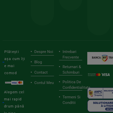
pen
cei
BIOSTART
stilu
mai
tău
buni
de
furnizori
viaț
săn
Despre Noi
Intrebari
Plătești
Frecvente
așa cum îți
Blog
e mai
Returnari &
Contact
Schimburi
comod
Politica De
Contul Meu
Confidentialitate
Alegem cel
Termeni Si
mai rapid
Conditii
drum până