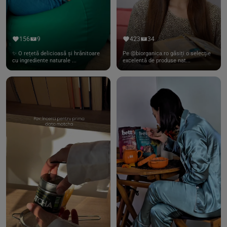
156
9
423
34
✨ O rețetă delicioasă și hrănitoare
Pe @biorganica.ro găsiți o selecție
cu ingrediente naturale ...
excelentă de produse nat...